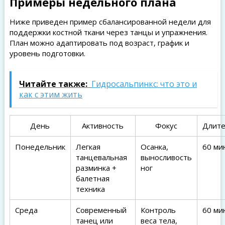
Примеры недельного плана
Ниже приведен пример сбалансированной недели для
поддержки костной ткани через танцы и упражнения.
План можно адаптировать под возраст, график и
уровень подготовки.
Читайте также:
Гидросальпинкс: что это и
как с этим жить
День
Активность
Фокус
Длите
Понедельник
Легкая
Осанка,
60 ми
танцевальная
выносливость
разминка +
ног
балетная
техника
Среда
Современный
Контроль
60 ми
танец или
веса тела,