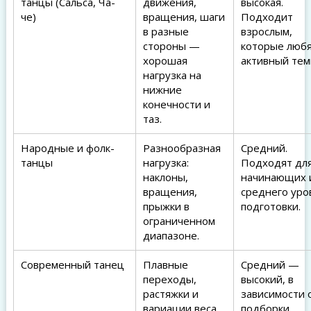
танцы (Сальса, Ча-
движения,
высокая.
че)
вращения, шаги
Подходит
в разные
взрослым,
стороны —
которые люб
хорошая
активный тем
нагрузка на
нижние
конечности и
таз.
Народные и фолк-
Разнообразная
Средний.
танцы
нагрузка:
Подходят дл
наклоны,
начинающих 
вращения,
среднего уро
прыжки в
подготовки.
ограниченном
диапазоне.
Современный танец
Плавные
Средний —
переходы,
высокий, в
растяжки и
зависимости 
вариации веса
подборки