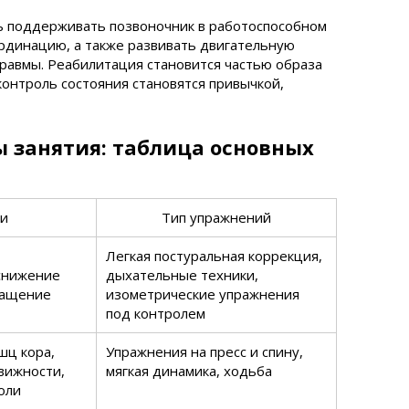
ь поддерживать позвоночник в работоспособном
ординацию, а также развивать двигательную
травмы. Реабилитация становится частью образа
контроль состояния становятся привычкой,
ы занятия: таблица основных
и
Тип упражнений
Легкая постуральная коррекция,
 снижение
дыхательные техники,
ращение
изометрические упражнения
под контролем
шц кора,
Упражнения на пресс и спину,
вижности,
мягкая динамика, ходьба
оли