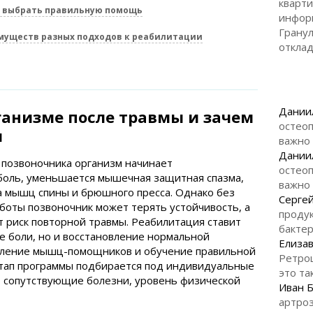
кварти
к выбрать правильную помощь
инфор
Гранул
муществ разных подходов к реабилитации
откла
Дании
ганизме после травмы и зачем
остеоп
я
важно
Дании
 позвоночника организм начинает
остеоп
 боль, уменьшается мышечная защитная спазма,
важно
ла мышц спины и брюшного пресса. Однако без
Серге
боты позвоночник может терять устойчивость, а
продук
 риск повторной травмы. Реабилитация ставит
бакте
е боли, но и восстановление нормальной
Елизав
пление мышц-помощников и обучение правильной
Ретро
этап программы подбирается под индивидуальные
это та
, сопутствующие болезни, уровень физической
Иван 
артроз