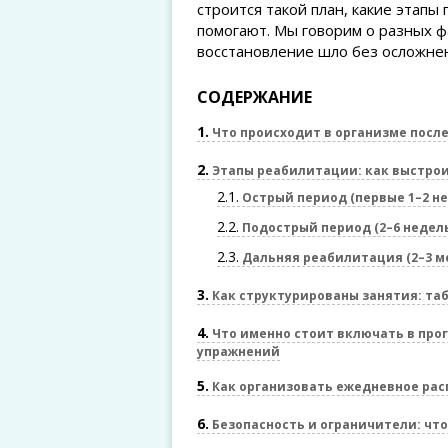
строится такой план, какие этапы
помогают. Мы говорим о разных ф
восстановление шло без осложне
СОДЕРЖАНИЕ
1
Что происходит в организме посл
2
Этапы реабилитации: как выстрои
2.1
Острый период (первые 1–2 н
2.2
Подострый период (2–6 недел
2.3
Дальняя реабилитация (2–3 ме
3
Как структурированы занятия: та
4
Что именно стоит включать в про
упражнений
5
Как организовать ежедневное ра
6
Безопасность и ограничители: что