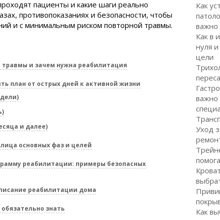
 проходят пациенты и какие шаги реально
Как ус
азах, противопоказаниях и безопасности, чтобы
патоло
ний и с минимальным риском повторной травмы.
важно
Как в 
нуля и
цели
е травмы и зачем нужна реабилитация
Трихол
перес
ть план от острых дней к активной жизни
Гастро
едели)
важно
специ
ь)
Транс
сяца и далее)
Уход з
ремон
блица основных фаз и целей
Трейне
помог
грамму реабилитации: примеры безопасных
Кроват
выбра
списание реабилитации дома
Привив
покрыв
 обязательно знать
Как вы