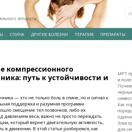
тельного аппарата
ВЫ
СПИНА
ДРУГИЕ БОЛЕЗНИ
ТЕРАПИЯ
ПРЕПАРАТЫ
е компрессионного
МРТ пр
ника: путь к устойчивости и
и поле
Почем
чёрным
ика — это не только боль в спине, но и сигнал к
символ
льная поддержка и разумная программа
Как хо
зошло смещение тел позвонков, либо их
поряд
од давлением веса, важно не просто переждать
одинок
ации, который вернет двигательную активность,
Электр
ь в движении. В этой статье разберемся, как
для с