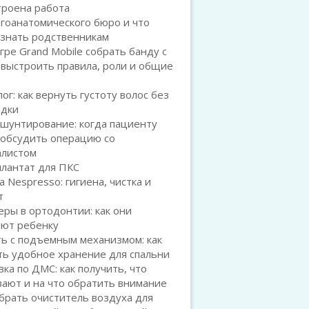
троена работа
гоанатомического бюро и что
 знать родственникам
игре Grand Mobile собрать банду с
 выстроить правила, роли и общие
ог: как вернуть густоту волос без
адки
шунтирование: когда пациенту
 обсудить операцию со
алистом
плантат для ПКС
а Nespresso: гигиена, чистка и
т
ры в ортодонтии: как они
ают ребенку
ь с подъемным механизмом: как
ть удобное хранение для спальни
ка по ДМС: как получить, что
ают и на что обратить внимание
брать очиститель воздуха для