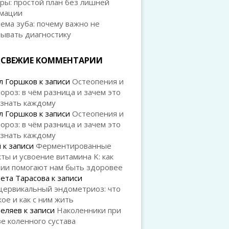
ры: простой план без лишней
мации
ема зуба: почему важно не
дывать диагностику
СВЕЖИЕ КОММЕНТАРИИ
л Горшков
к записи
Остеопения и
ороз: в чём разница и зачем это
 знать каждому
л Горшков
к записи
Остеопения и
ороз: в чём разница и зачем это
 знать каждому
й
к записи
Ферментированные
ты и усвоение витамина K: как
рии помогают нам быть здоровее
ета Тарасова
к записи
цервикальный эндометриоз: что
кое и как с ним жить
Беляев
к записи
Наколенники при
е коленного сустава