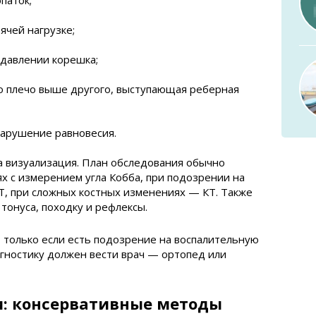
паток;
ячей нагрузке;
сдавлении корешка;
о плечо выше другого, выступающая реберная
нарушение равновесия.
а визуализация. План обследования обычно
ях с измерением угла Кобба, при подозрении на
, при сложных костных изменениях — КТ. Также
онуса, походку и рефлексы.
, только если есть подозрение на воспалительную
гностику должен вести врач — ортопед или
: консервативные методы