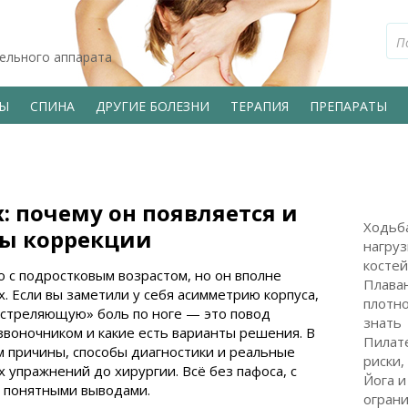
тельного аппарата
ВЫ
СПИНА
ДРУГИЕ БОЛЕЗНИ
ТЕРАПИЯ
ПРЕПАРАТЫ
: почему он появляется и
Ходьба
ты коррекции
нагруз
костей
о с подростковым возрастом, но он вполне
Плаван
. Если вы заметили у себя асимметрию корпуса,
плотно
«стреляющую» боль по ноге — это повод
знать
озвоночником и какие есть варианты решения. В
Пилате
ам причины, способы диагностики и реальные
риски,
 упражнений до хирургии. Всё без пафоса, с
Йога и
 понятными выводами.
ограни