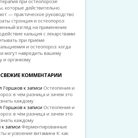
терапия при остеопорозе:
ы, которые действительно
ают — практическое руководство
аты стронция и остеопороз:
менный взгляд на применение
действие кальция с лекарствами:
итывать при приёме
альциемия и остеопороз: когда
ки могут навредить вашему
у и организму
СВЕЖИЕ КОММЕНТАРИИ
л Горшков
к записи
Остеопения и
ороз: в чём разница и зачем это
 знать каждому
л Горшков
к записи
Остеопения и
ороз: в чём разница и зачем это
 знать каждому
й
к записи
Ферментированные
ты и усвоение витамина K: как