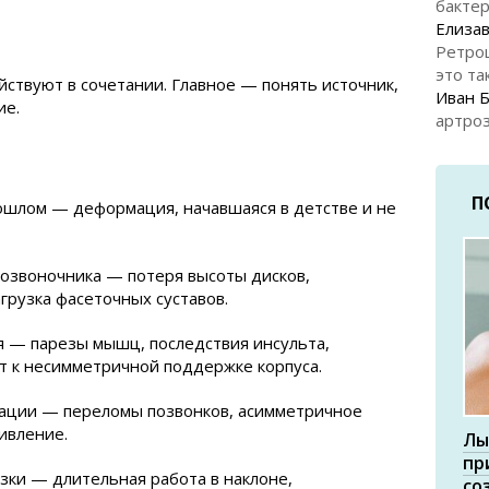
бакте
Елизав
Ретро
это та
йствуют в сочетании. Главное — понять источник,
Иван 
ие.
артроз
П
ошлом — деформация, начавшаяся в детстве и не
озвоночника — потеря высоты дисков,
грузка фасеточных суставов.
 — парезы мышц, последствия инсульта,
т к несимметричной поддержке корпуса.
ации — переломы позвонков, асимметричное
ивление.
Лы
пр
зки — длительная работа в наклоне,
со