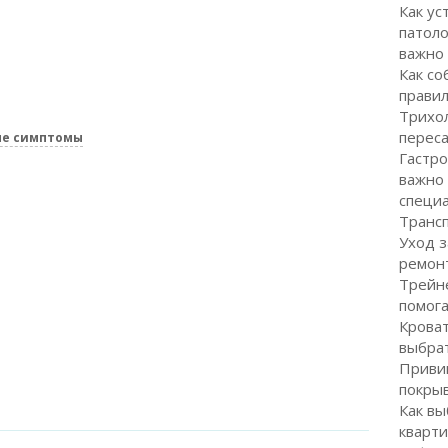
Как ус
патоло
важно
Как со
правил
Трихол
перес
ые симптомы
Гастро
важно
специ
Транс
Уход з
ремон
Трейне
помог
Кроват
выбра
Привив
покрыв
Как вы
кварти