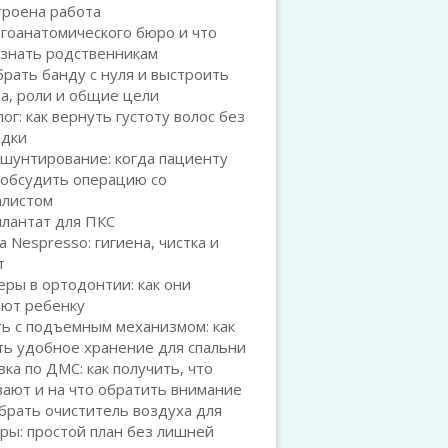
троена работа
гоанатомического бюро и что
 знать родственникам
брать банду с нуля и выстроить
а, роли и общие цели
ог: как вернуть густоту волос без
адки
шунтирование: когда пациенту
 обсудить операцию со
алистом
плантат для ПКС
а Nespresso: гигиена, чистка и
т
ры в ортодонтии: как они
ают ребенку
ь с подъемным механизмом: как
ть удобное хранение для спальни
ка по ДМС: как получить, что
ают и на что обратить внимание
брать очиститель воздуха для
ры: простой план без лишней