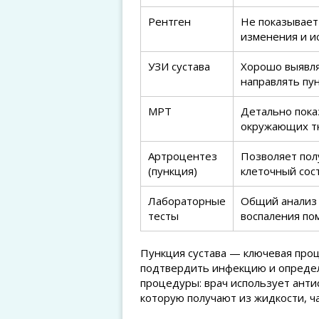
Рентген
Не показывает
изменения и и
УЗИ сустава
Хорошо выявля
направлять пу
МРТ
Детально пока
окружающих тк
Артроцентез
Позволяет пол
(пункция)
клеточный сост
Лабораторные
Общий анализ 
тесты
воспаления по
Пункция сустава — ключевая проц
подтвердить инфекцию и определ
процедуры: врач использует анти
которую получают из жидкости, ча