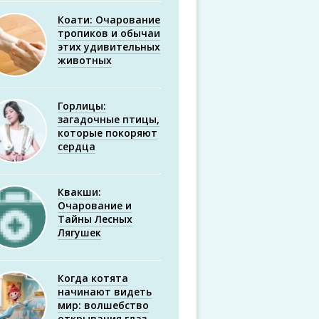
Коати: Очарование
тропиков и обычаи
этих удивительных
животных
Горлицы:
загадочные птицы,
которые покоряют
сердца
Квакши:
Очарование и
Тайны Лесных
Лягушек
Когда котята
начинают видеть
мир: волшебство
открывания глаз