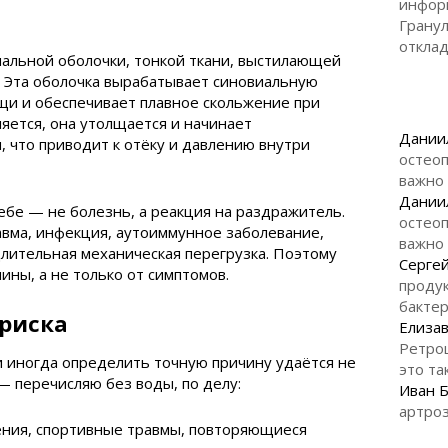
инфор
Гранул
откла
иальной оболочки, тонкой ткани, выстилающей
. Эта оболочка вырабатывает синовиальную
щи и обеспечивает плавное скольжение при
ляется, она утолщается и начинает
Дании
 что приводит к отёку и давлению внутри
остеоп
важно
Дании
ебе — не болезнь, а реакция на раздражитель.
остеоп
авма, инфекция, аутоиммунное заболевание,
важно
лительная механическая перегрузка. Поэтому
Серге
ины, а не только от симптомов.
продук
бакте
риска
Елизав
Ретро
 иногда определить точную причину удаётся не
это та
— перечисляю без воды, по делу:
Иван 
артроз
ения, спортивные травмы, повторяющиеся