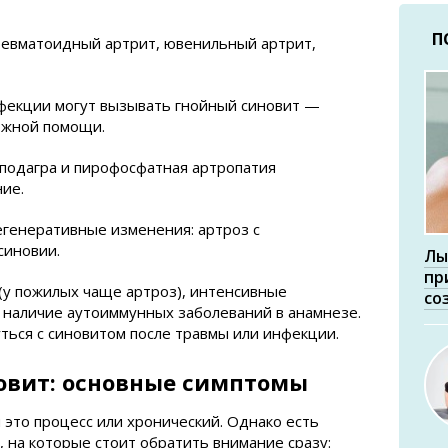
П
ревматоидный артрит, ювенильный артрит,
фекции могут вызывать гнойный синовит —
ожной помощи.
 подагра и пирофосфатная артропатия
ие.
егенеративные изменения: артроз с
синовии.
Лы
пр
(у пожилых чаще артроз), интенсивные
со
 наличие аутоиммунных заболеваний в анамнезе.
ться с синовитом после травмы или инфекции.
новит: основные симптомы
 это процесс или хронический. Однако есть
, на которые стоит обратить внимание сразу: