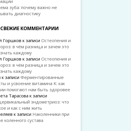
мации
ема зуба: почему важно не
дывать диагностику
СВЕЖИЕ КОММЕНТАРИИ
л Горшков
к записи
Остеопения и
ороз: в чём разница и зачем это
 знать каждому
л Горшков
к записи
Остеопения и
ороз: в чём разница и зачем это
 знать каждому
й
к записи
Ферментированные
ты и усвоение витамина K: как
рии помогают нам быть здоровее
ета Тарасова
к записи
цервикальный эндометриоз: что
кое и как с ним жить
Беляев
к записи
Наколенники при
е коленного сустава