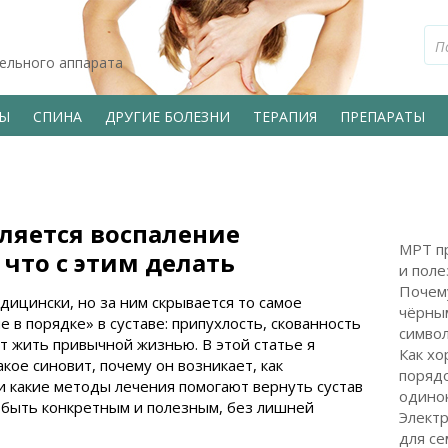
тельного аппарата
ВЫ
СПИНА
ДРУГИЕ БОЛЕЗНИ
ТЕРАПИЯ
ПРЕПАРАТЫ
вляется воспаление
МРТ пр
 что с этим делать
и поле
Почем
дицински, но за ним скрывается то самое
чёрным
 в порядке» в суставе: припухлость, скованность
символ
 жить привычной жизнью. В этой статье я
Как хо
кое синовит, почему он возникает, как
поряд
 и какие методы лечения помогают вернуть сустав
одинок
 быть конкретным и полезным, без лишней
Электр
для с