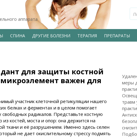
тельного аппарата
ВЫ
СПИНА
ДРУГИЕ БОЛЕЗНИ
ТЕРАПИЯ
ПРЕПАРАТЫ
идант для защиты костной
Удален
т микроэлемент важен для
меры 
практи
Освещ
ачимый участник клеточной ретикуляции нашего
травм 
ких белках и ферментах и в целом помогает
практ
 свободных радикалов. Представьте костную
Антис
 из костей, моста и опор: она держится на
безопа
ой ткани и её разрушением. Именно здесь селен
снизит
 который не дает окислительному стрессу подмять
Подбо