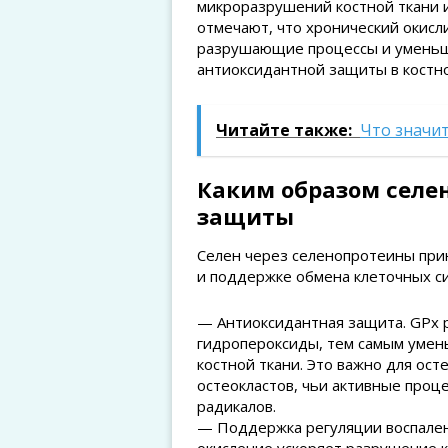
микроразрушений костной ткани и
отмечают, что хронический окисл
разрушающие процессы и уменьша
антиоксидантной защиты в костно
Читайте также:
Что значи
Каким образом селе
защиты
Селен через селенопротеины при
и поддержке обмена клеточных с
— Антиоксидантная защита. GPx 
гидропероксиды, тем самым умен
костной ткани. Это важно для ост
остеокластов, чьи активные про
радикалов.
— Поддержка регуляции воспалени