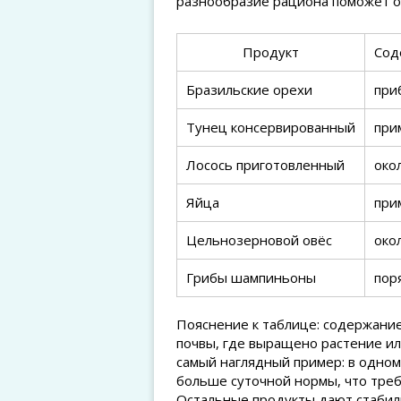
разнообразие рациона поможет о
Продукт
Сод
Бразильские орехи
при
Тунец консервированный
при
Лосось приготовленный
око
Яйца
при
Цельнозерновой овёс
око
Грибы шампиньоны
пор
Пояснение к таблице: содержание
почвы, где выращено растение ил
самый наглядный пример: в одно
больше суточной нормы, что треб
Остальные продукты дают стабиль