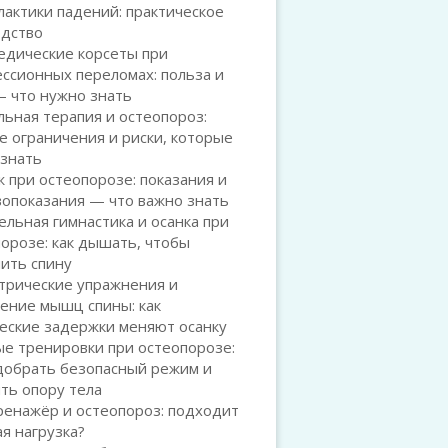
актики падений: практическое
одство
едические корсеты при
ссионных переломах: польза и
— что нужно знать
ьная терапия и остеопороз:
е ограничения и риски, которые
 знать
 при остеопорозе: показания и
вопоказания — что важно знать
льная гимнастика и осанка при
орозе: как дышать, чтобы
ить спину
трические упражнения и
ение мышц спины: как
еские задержки меняют осанку
е тренировки при остеопорозе:
добрать безопасный режим и
ть опору тела
ренажёр и остеопороз: подходит
ая нагрузка?