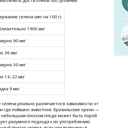
беспечить достаточное поступление.
ержание селена (мкг на 100 г)
близительно 1900 мкг
мерно 90 мкг
ло 36 мкг
мерно 30 мкг
ло 14–22 мкг
ядка 9 мкг
 селена реально различается в зависимости от
и где поймано животное. Бразильские орехи —
м небольшом плоском плоде может быть порой
ует разумного подхода к их употреблению.
ный приток селена, если они включены в