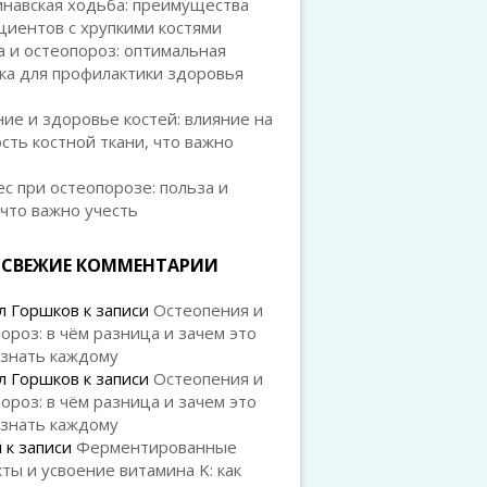
инавская ходьба: преимущества
циентов с хрупкими костями
 и остеопороз: оптимальная
ка для профилактики здоровья
ие и здоровье костей: влияние на
сть костной ткани, что важно
с при остеопорозе: польза и
 что важно учесть
СВЕЖИЕ КОММЕНТАРИИ
л Горшков
к записи
Остеопения и
ороз: в чём разница и зачем это
 знать каждому
л Горшков
к записи
Остеопения и
ороз: в чём разница и зачем это
 знать каждому
й
к записи
Ферментированные
ты и усвоение витамина K: как