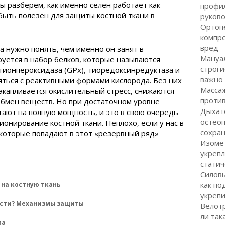
мы разберем, как именно селен работает как
профил
быть полезен для защиты костной ткани в
руков
Ортоп
компре
вред 
а нужно понять, чем именно он занят в
Мануал
руется в набор белков, которые называются
строги
атионпероксидаза (GPx), тиоредоксинредуктаза и
важно
яться с реактивными формами кислорода. Без них
Массаж
накапливается окислительный стресс, снижаются
проти
бмен веществ. Но при достаточном уровне
Дыхате
тают на полную мощность, и это в свою очередь
остеоп
нирование костной ткани. Неплохо, если у нас в
сохран
 которые попадают в этот «резервный ряд»
Изоме
укрепл
статич
Силовы
как по
 на костную ткань
укрепи
ости? Механизмы защиты
Велот
ли так
ма