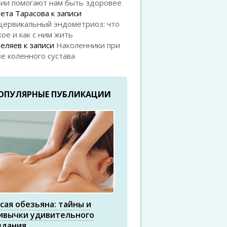
рии помогают нам быть здоровее
ета Тарасова
к записи
цервикальный эндометриоз: что
кое и как с ним жить
Беляев
к записи
Наколенники при
е коленного сустава
ОПУЛЯРНЫЕ ПУБЛИКАЦИИ
сая обезьяна: тайны и
ивычки удивительного
здания