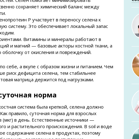
костей. Селен помогает минимизировать
свенно сохраняет химический баланс между
ти.
енопротеин P участвует в переносу селена к
ную систему. Это обеспечивает локальный запас
ходим.
риентами. Витамины и минералы работают в
ьций и магний — базовые акторы костной ткани, а
 оболочку от окисления и повреждений.
о себе, а вкупе с образом жизни и питанием. Чем
ше риск дефицита селена, тем стабильнее
стовая матрица держится под нагрузками.
суточная норма
костная система была крепкой, селена должно
 Как правило, суточная норма для взрослых
 (мкг) в день. Естественные источники —
о и растительного происхождения. В soil и воде
ое содержание селена в продуктах, поэтому