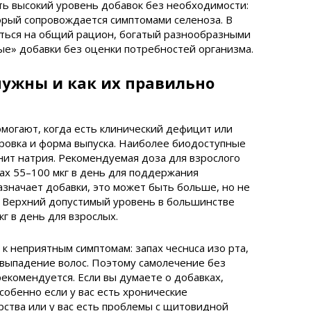
ать высокий уровень добавок без необходимости:
орый сопровождается симптомами селеноза. В
ться на общий рацион, богатый разнообразными
пые» добавки без оценки потребностей организма.
нужны и как их правильно
могают, когда есть клинический дефицит или
ровка и форма выпуска. Наиболее биодоступные
ит натрия. Рекомендуемая доза для взрослого
ах 55–100 мкг в день для поддержания
азначает добавки, это может быть больше, но не
 Верхний допустимый уровень в большинстве
кг в день для взрослых.
к неприятным симптомам: запах чеснuca изо рта,
, выпадение волос. Поэтому самолечение без
рекомендуется. Если вы думаете о добавках,
особенно если у вас есть хронические
рства или у вас есть проблемы с щитовидной