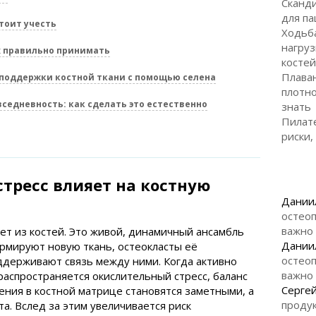
Сканд
для па
тоит учесть
Ходьба
нагруз
х правильно принимать
костей
Плаван
поддержки костной ткани с помощью селена
плотно
седневность: как сделать это естественно
знать
Пилате
риски,
тресс влияет на костную
Дании
остеоп
важно
лет из костей. Это живой, динамичный ансамбль
Дании
ормируют новую ткань, остеокласты её
остеоп
ддерживают связь между ними. Когда активно
важно
аспространяется окислительный стресс, баланс
Серге
ния в костной матрице становятся заметными, а
продук
а. Вслед за этим увеличивается риск