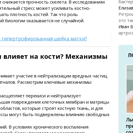
бакте
 снижается прочность скелета. В исследованиях
Елизав
ительный стресс может усиливать костно-
Ретро
ть плотность костей. Так что роль
это та
й биологии оказывается не случайной.
Иван 
артроз
т гипертрофированная шейка матки?
н влияет на кости? Механизмы
П
нимает участие в нейтрализации вредных частиц
игналов. Рассмотрим ключевые механизмы:
расщепляет перекиси и нейтрализует
ьшая повреждения клеточных мембран и матрицы
еобластов, которые строят костную ткань, и для
цессы могут быть подвержлены влиянию свободных
Лы
пр
й. В условиях хронического воспаления
со