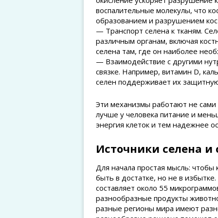
окисление ускоряет разрушение 
воспалительные молекулы, что ко
образованием и разрушением кос
— Транспорт селена к тканям. Сел
различным органам, включая кост
селена там, где он наиболее необ
— Взаимодействие с другими нут
связке. Например, витамин D, кал
селен поддерживает их защитную
Эти механизмы работают не сами п
лучше у человека питание и мень
энергия клеток и тем надежнее о
Источники селена и 
Для начала простая мысль: чтобы 
быть в достатке, но не в избытке.
составляет около 55 микрограммов
разнообразные продукты животног
разные регионы мира имеют разн