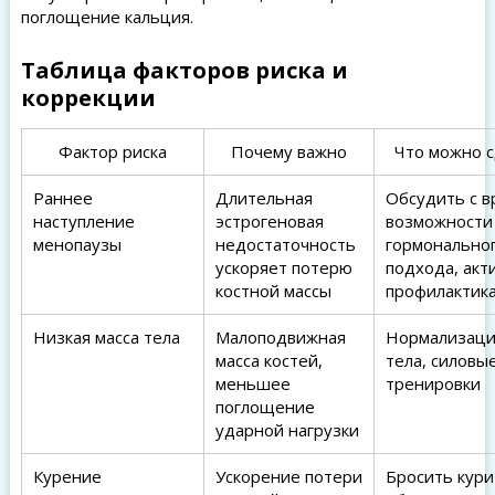
поглощение кальция.
Таблица факторов риска и
коррекции
Фактор риска
Почему важно
Что можно 
Раннее
Длительная
Обсудить с в
наступление
эстрогеновая
возможности
менопаузы
недостаточность
гормонально
ускоряет потерю
подхода, акт
костной массы
профилактика
Низкая масса тела
Малоподвижная
Нормализаци
масса костей,
тела, силовы
меньшее
тренировки
поглощение
ударной нагрузки
Курение
Ускорение потери
Бросить кури