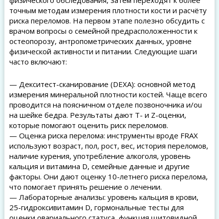
физического обследования, затем переходят к более
точным методам измерения плотности кости и расчёту
риска переломов. На первом этапе полезно обсудить с
врачом вопросы о семейной предрасположенности к
остеопорозу, антропометрических данных, уровне
физической активности и питании. Следующие шаги
часто включают:
— Декситест-сканирование (DEXA): основной метод
измерения минеральной плотности костей. Чаще всего
проводится на поясничном отделе позвоночника и/ou
на шейке бедра. Результаты дают T- и Z-оценки,
которые помогают оценить риск переломов.
— Оценка риска перелома: инструменты вроде FRAX
используют возраст, пол, рост, вес, история переломов,
наличие курения, употребление алкоголя, уровень
кальция и витамина D, семейные данные и другие
факторы. Они дают оценку 10-летнего риска перелома,
что помогает принять решение о лечении.
— Лабораторные анализы: уровень кальция в крови,
25-гидроксивитамин D, гормональные тесты для
оценки овариального статуса, функция щитовидной