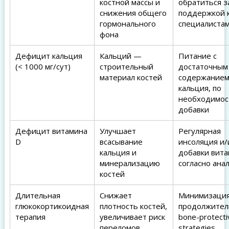
костной массы и
обратиться з
снижения общего
поддержкой 
гормонального
специалиста
фона
Дефицит кальция
Кальций —
Питание с
(< 1000 мг/сут)
строительный
достаточным
материал костей
содержание
кальция, по
необходимос
добавки
Дефицит витамина
Улучшает
Регулярная
D
всасывание
инсоляция и/
кальция и
добавки вита
минерализацию
согласно ана
костей
Длительная
Снижает
Минимизация
глюкокортикоидная
плотность костей,
продолжител
терапия
увеличивает риск
bone-protecti
переломов
strategies