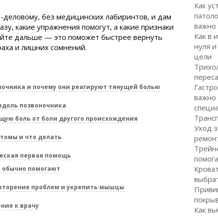
Как ус
патоло
о-деловому, без медицинских лабиринтов, и дам
важно
азу, какие упражнения помогут, а какие признаки
Как в 
тайте дальше — это поможет быстрее вернуть
нуля и
аха и лишних сомнений.
цели
Трихол
перес
Гастро
очника и почему они реагируют тянущей болью
важно
вдоль позвоночника
специ
Транс
ую боль от боли другого происхождения
Уход з
томы и что делать
ремон
Трейне
ческая первая помощь
помог
Кроват
е обычно помогают
выбра
вторение проблем и укрепить мышцы
Привив
покрыв
ние к врачу
Как вы