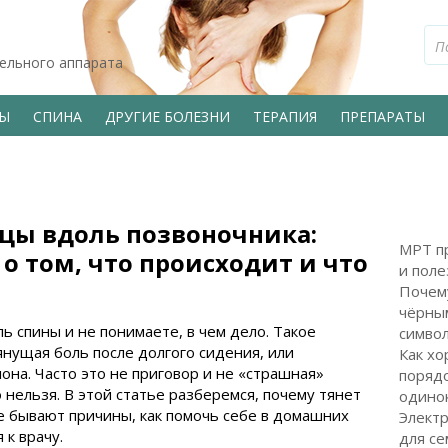
тельного аппарата
ВЫ
СПИНА
ДРУГИЕ БОЛЕЗНИ
ТЕРАПИЯ
ПРЕПАРАТЫ
цы вдоль позвоночника:
МРТ пр
о том, что происходит и что
и поле
Почем
чёрным
ь спины и не понимаете, в чем дело. Такое
символ
янущая боль после долгого сидения, или
Как хо
она. Часто это не приговор и не «страшная»
поряд
 нельзя. В этой статье разберемся, почему тянет
одинок
е бывают причины, как помочь себе в домашних
Электр
 к врачу.
для с