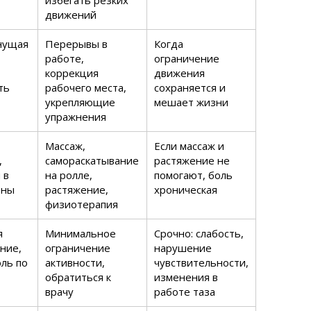
избегать резких
движений
нущая
Перерывы в
Когда
работе,
ограничение
коррекция
движения
ть
рабочего места,
сохраняется и
укрепляющие
мешает жизни
упражнения
Массаж,
Если массаж и
,
самораскатывание
растяжение не
 в
на ролле,
помогают, боль
оны
растяжение,
хроническая
физиотерапия
я
Минимальное
Срочно: слабость,
ние,
ограничение
нарушение
оль по
активности,
чувствительности,
обратиться к
изменения в
врачу
работе таза