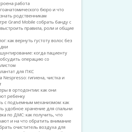
троена работа
гоанатомического бюро и что
 знать родственникам
игре Grand Mobile собрать банду с
 выстроить правила, роли и общие
ог: как вернуть густоту волос без
адки
шунтирование: когда пациенту
 обсудить операцию со
алистом
плантат для ПКС
а Nespresso: гигиена, чистка и
т
ры в ортодонтии: как они
ают ребенку
ь с подъемным механизмом: как
ть удобное хранение для спальни
ка по ДМС: как получить, что
ают и на что обратить внимание
брать очиститель воздуха для