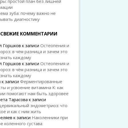
ры: простой план без лишней
мации
ема зуба: почему важно не
дывать диагностику
СВЕЖИЕ КОММЕНТАРИИ
л Горшков
к записи
Остеопения и
ороз: в чём разница и зачем это
 знать каждому
л Горшков
к записи
Остеопения и
ороз: в чём разница и зачем это
 знать каждому
й
к записи
Ферментированные
ты и усвоение витамина K: как
рии помогают нам быть здоровее
ета Тарасова
к записи
цервикальный эндометриоз: что
кое и как с ним жить
Беляев
к записи
Наколенники при
е коленного сустава