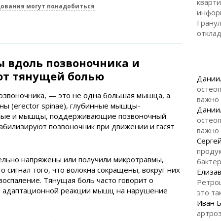
кварти
дования могут понадобиться
инфор
Гранул
откла
 вдоль позвоночника и
ют тянущей болью
Дании
остеоп
озвоночника, — это не одна большая мышца, а
важно
ы (erector spinae), глубинные мышцы-
Дании
ные и мышцы, поддерживающие позвоночный
остеоп
табилизируют позвоночник при движении и гасят
важно
Серге
продук
льно напряжены или получили микротравмы,
бакте
 сигнал того, что волокна сокращены, вокруг них
Елизав
воспаление. Тянущая боль часто говорит о
Ретро
и адаптационной реакции мышц на нарушение
это та
Иван 
артроз