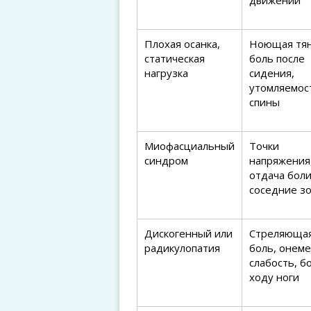
движении
Плохая осанка,
Ноющая тя
статическая
боль после
нагрузка
сидения,
утомляемос
спины
Миофасциальный
Точки
синдром
напряжения
отдача боли
соседние з
Дискогенный или
Стреляюща
радикулопатия
боль, онеме
слабость, б
ходу ноги