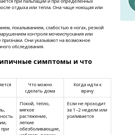
вается при пальпации и при определенных
после отдыха или тепла. Она чаще ноющая или
ием, покалыванием, слабостью в ногах, резкой
нарушением контроля мочеиспускания или
 признаки. Они указывают на возможное
чного обследования.
типичные симптомы и что
яется
Что можно
Когда идти к
сделать дома
врачу
Покой, тепло,
Если не проходит
ль,
мягкое
за 1–2 недели или
ьность
растяжение,
усиливается
ии,
легкие
 при
обезболивающие,