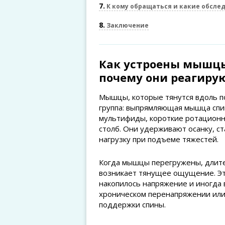
7
К кому обращаться и какие обсле
8
Заключение
Как устроены мышцы
почему они реагиру
Мышцы, которые тянутся вдоль п
группа: выпрямляющая мышца спин
мультифиды, короткие ротацион
столб. Они удерживают осанку, с
нагрузку при подъеме тяжестей.
Когда мышцы перегружены, длите
возникает тянущее ощущение. Это
накопилось напряжение и иногда 
хроническом перенапряжении ил
поддержки спины.