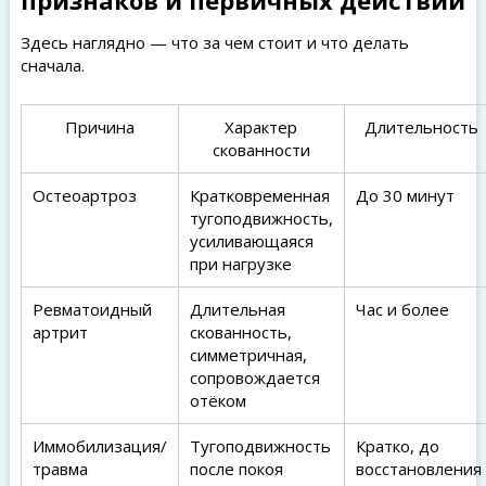
признаков и первичных действий
Здесь наглядно — что за чем стоит и что делать
сначала.
Причина
Характер
Длительность
скованности
Остеоартроз
Кратковременная
До 30 минут
тугоподвижность,
усиливающаяся
при нагрузке
Ревматоидный
Длительная
Час и более
артрит
скованность,
симметричная,
сопровождается
отёком
Иммобилизация/
Тугоподвижность
Кратко, до
травма
после покоя
восстановления