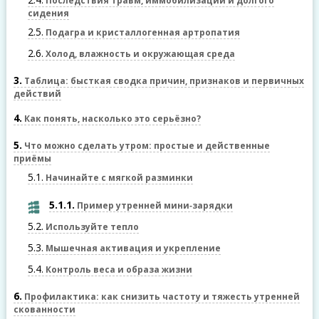
Последствия травм, иммобилизации и долгого
сидения
2.5
Подагра и кристаллогенная артропатия
2.6
Холод, влажность и окружающая среда
3
Таблица: бысткая сводка причин, признаков и первичных
действий
4
Как понять, насколько это серьёзно?
5
Что можно сделать утром: простые и действенные
приёмы
5.1
Начинайте с мягкой разминки
5.1.1
Пример утренней мини‑зарядки
5.2
Используйте тепло
5.3
Мышечная активация и укрепление
5.4
Контроль веса и образа жизни
6
Профилактика: как снизить частоту и тяжесть утренней
скованности