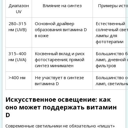
Диапазон
Влияние на синтез
Примеры исто
UV
280–315
Основной драйвер
Естественный
нм (UVB)
образования витамина D
солнечный свет
в коже
лампы для
фототерапии
315–400
Косвенный вклад и риск
Большинство 
нм (UVA)
фотостареения; прямой
ламп, дневной 
синтез минимален
фильтров
>400 нм
Не участвует в синтезе
Большинство 
витамина D
ламп, светильн
Искусственное освещение: как
оно может поддержать витамин
D
Современные светильники не обязательно «пишут»