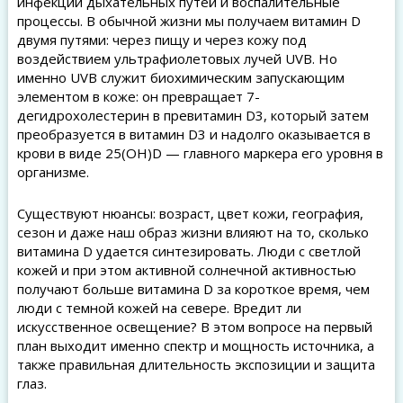
инфекции дыхательных путей и воспалительные
процессы. В обычной жизни мы получаем витамин D
двумя путями: через пищу и через кожу под
воздействием ультрафиолетовых лучей UVB. Но
именно UVB служит биохимическим запускающим
элементом в коже: он превращает 7-
дегидрохолестерин в превитамин D3, который затем
преобразуется в витамин D3 и надолго оказывается в
крови в виде 25(OH)D — главного маркера его уровня в
организме.
Существуют нюансы: возраст, цвет кожи, география,
сезон и даже наш образ жизни влияют на то, сколько
витамина D удается синтезировать. Люди с светлой
кожей и при этом активной солнечной активностью
получают больше витамина D за короткое время, чем
люди с темной кожей на севере. Вредит ли
искусственное освещение? В этом вопросе на первый
план выходит именно спектр и мощность источника, а
также правильная длительность экспозиции и защита
глаз.