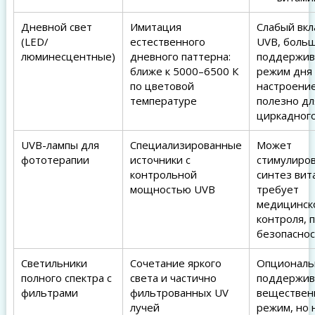
Дневной свет
Имитация
Слабый вкл
(LED/
естественного
UVB, боль
люминесцентные)
дневного паттерна:
поддержив
ближе к 5000–6500 К
режим дня
по цветовой
настроение
температуре
полезно дл
циркадног
UVB-лампы для
Специализированные
Может
фототерапии
источники с
стимулиро
контрольной
синтез вит
мощностью UVB
требует
медицинск
контроля, 
безопасно
Светильники
Сочетание яркого
Опциональ
полного спектра с
света и частично
поддержив
фильтрами
фильтрованных UV
веществен
лучей
режим, но 