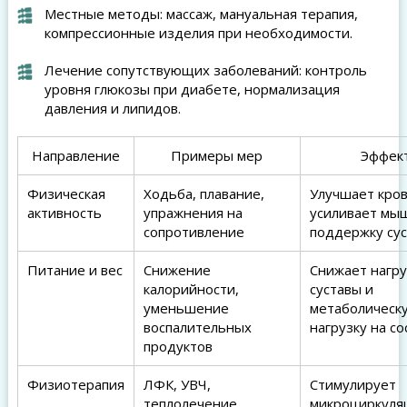
Местные методы: массаж, мануальная терапия,
компрессионные изделия при необходимости.
Лечение сопутствующих заболеваний: контроль
уровня глюкозы при диабете, нормализация
давления и липидов.
Направление
Примеры мер
Эффек
Физическая
Ходьба, плавание,
Улучшает кров
активность
упражнения на
усиливает мы
сопротивление
поддержку сус
Питание и вес
Снижение
Снижает нагру
калорийности,
суставы и
уменьшение
метаболическ
воспалительных
нагрузку на с
продуктов
Физиотерапия
ЛФК, УВЧ,
Стимулирует
теплолечение
микроциркуля