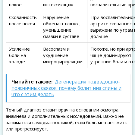
покое
интоксикация
воспалительные пр
Скованность
Нарушение
При воспалительно
после покоя
обмена в тканях,
артрите скованност
уменьшение
выражена по утрам 
смазки в суставе
дольше
Усиление
Васоспазм и
Похоже, но при арт
боли на
ухудшение
чаще доминируют
холоде
микроциркуляции
утренние боли и от
Читайте также:
Дегенерация подвздошно-
поясничных связок: почему болит низ спины и
что с этим делать
Точный диагноз ставит врач на основании осмотра,
анамнеза и дополнительных исследований. Важно не
заниматься самодиагностикой, если боль мешает жить
или прогрессирует.