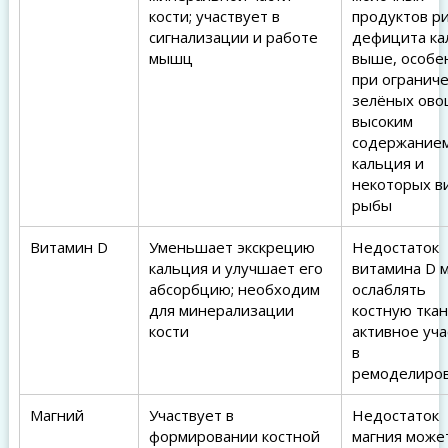
кости; участвует в
продуктов ри
сигнализации и работе
дефицита ка
мышц
выше, особе
при огранич
зелёных ово
высоким
содержание
кальция и
некоторых в
рыбы
Витамин D
Уменьшает экскрецию
Недостаток
кальция и улучшает его
витамина D 
абсорбцию; необходим
ослаблять
для минерализации
костную ткан
кости
активное уча
в
ремоделиро
Магний
Участвует в
Недостаток
формировании костной
магния може