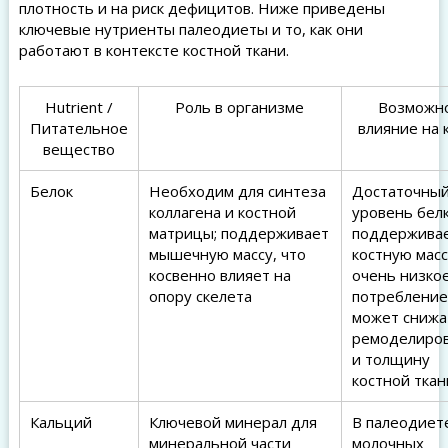
плотность и на риск дефицитов. Ниже приведены
ключевые нутриенты палеодиеты и то, как они
работают в контексте костной ткани.
Нutrient /
Роль в организме
Возможн
Питательное
влияние на 
вещество
Белок
Необходим для синтеза
Достаточны
коллагена и костной
уровень бел
матрицы; поддерживает
поддержива
мышечную массу, что
костную масс
косвенно влияет на
очень низко
опору скелета
потребление
может снижа
ремоделиро
и толщину
костной ткан
Кальций
Ключевой минерал для
В палеодиет
минеральной части
молочных