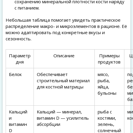
сохранению минеральной плотности кости наряду
с питанием.
Небольшая таблица помогает увидеть практическое
распределение макро- и микроэлементов в рационе. Её
можно адаптировать под конкретные вкусы и
сезонность.
Параметр
Описание
Примеры
Ц
дня
продуктов
Белок
Обеспечивает
мясо,
по
строительный материал
рыба,
ре
для костной матрицы
яйца,
бе
бульоны
ми
ба
Кальций
Кальций — минерал,
рыба с
ми
и
витамин D — усилитель
костями,
ко
витамин
абсорбции
зелень,
D
солнечный