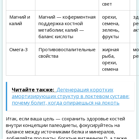
свет
Магний и
Магний — коферментная
орехи,
зд
калий
поддержка костной
семена,
ре
метаболии; калий —
зелень,
ак
баланс кислоты
фрукты
Омега-3
Противовоспалительные
жирная
мо
свойства
рыба,
ре
орехи,
семена
Читайте также:
Дегенерация коротких
амортизирующих структур в локтевом суставе:
почему болит, когда опираешься на локоть
Итак, если ваша цель — сохранить здоровье костей
внутри концепции палеодиеты, фокусируйтесь на
балансе между источниками белка и минералов,
добавляйте продукты, богатые витамином D, а также