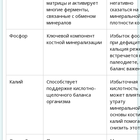
матрицы и активирует
негативно
многие ферменты,
сказаться на
связанные с обменом
минерально
минералов
плотности ко
Фосфор
Ключевой компонент
Избыток фо
костной минерализации
при дефици
кальция реж
встречается 
палеодиете,
баланс важе
Калий
Способствует
Избыточная
поддержке кислотно-
кислотность
щелочного баланса
может влият
организма
утрату
минерально
основы кости
калий помога
снизить этот