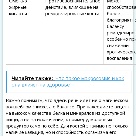
Омега-3
Противовоспалительное
Может
жирные
действие, влияющее на
способствов
кислоты
ремоделирование кости
более
благоприятн
балансу
ремоделиров
особенно пр
снижении
хроническог
воспаления
Читайте также:
Что такое макросомия и как
она влияет на здоровье
Важно понимать, что здесь речь идёт не о магическом
волшебном списке, а о балансе. При палеодиете акцент
на высоком качестве белка и минералов из доступной
пищи, а не на исключении, к примеру, молочных
продуктов само по себе. Для костей значимо не только
наличие кальция, но и способность организма его