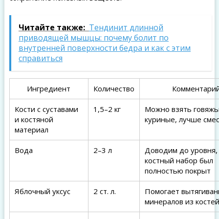
Читайте также:
Тендинит длинной
приводящей мышцы: почему болит по
внутренней поверхности бедра и как с этим
справиться
Ингредиент
Количество
Комментари
Кости с суставами
1,5–2 кг
Можно взять говяжь
и костяной
куриные, лучше сме
материал
Вода
2–3 л
Доводим до уровня,
костный набор был
полностью покрыт
Яблочный уксус
2 ст. л.
Помогает вытягива
минералов из косте