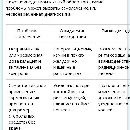
Ниже приведён компактный обзор того, какие
проблемы может вызвать самолечение или
несвоевременная диагностика:
Проблема
Ожидаемые
Риски для зд
самолечения
последствия
Неправильная
Гиперкальциемия,
Возможное вл
или чрезмерная
камни в почках,
ритм сердца, 
доза кальция и
желудочно-
взаимодействи
витамина D без
кишечные
радиационной
контроля
расстройства
лечения
Самостоятельное
Усиление потери
Псевдопатоло
применение
костной массы,
изменения и
гормональных
риск инфекций,
дополнительн
препаратов
влияние на обмен
ухудшение со
(например,
веществ
костей
стероидных
средств) без
врача