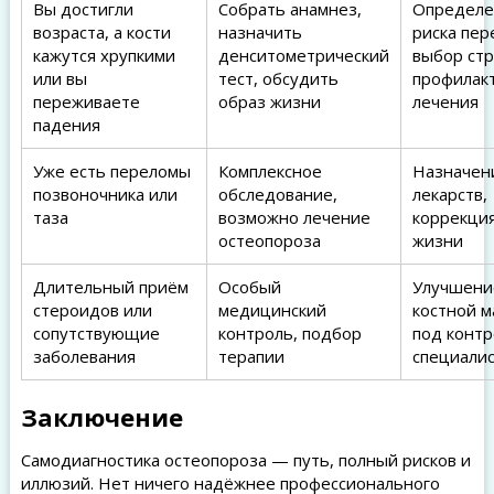
Вы достигли
Собрать анамнез,
Определе
возраста, а кости
назначить
риска пер
кажутся хрупкими
денситометрический
выбор стр
или вы
тест, обсудить
профилакт
переживаете
образ жизни
лечения
падения
Уже есть переломы
Комплексное
Назначен
позвоночника или
обследование,
лекарств,
таза
возможно лечение
коррекци
остеопороза
жизни
Длительный приём
Особый
Улучшени
стероидов или
медицинский
костной м
сопутствующие
контроль, подбор
под конт
заболевания
терапии
специали
Заключение
Самодиагностика остеопороза — путь, полный рисков и
иллюзий. Нет ничего надёжнее профессионального