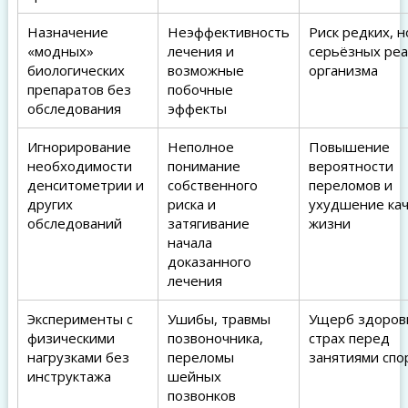
Назначение
Неэффективность
Риск редких, н
«модных»
лечения и
серьёзных ре
биологических
возможные
организма
препаратов без
побочные
обследования
эффекты
Игнорирование
Неполное
Повышение
необходимости
понимание
вероятности
денситометрии и
собственного
переломов и
других
риска и
ухудшение кач
обследований
затягивание
жизни
начала
доказанного
лечения
Эксперименты с
Ушибы, травмы
Ущерб здоров
физическими
позвоночника,
страх перед
нагрузками без
переломы
занятиями спо
инструктажа
шейных
позвонков