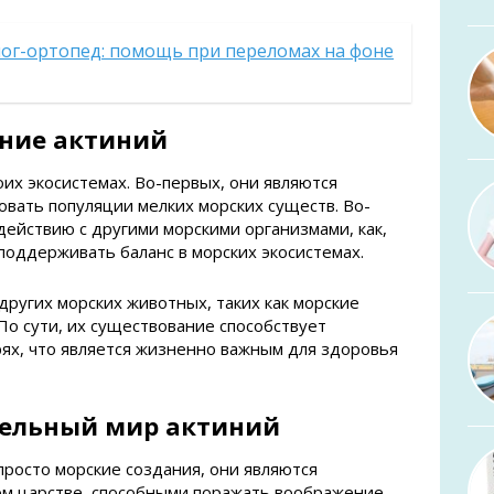
ог-ортопед: помощь при переломах на фоне
ение актиний
оих экосистемах. Во-первых, они являются
овать популяции мелких морских существ. Во-
действию с другими морскими организмами, как,
поддерживать баланс в морских экосистемах.
других морских животных, таких как морские
По сути, их существование способствует
ях, что является жизненно важным для здоровья
тельный мир актиний
просто морские создания, они являются
м царстве, способными поражать воображение