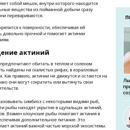
яет собой мешок, внутри которого находится
льные вещества из пойманной добычи сразу
 они перевариваются.
П
крепится к поверхности, обеспечивая ей
ь довольно прочной и помогает актинии
иям.
дение актиний
 предпочитают обитать в теплом и соленом
ть найдены на скалистых рифах, в коралловых
х. Как правило, актинии не движутся и остаются на
Лы
ако они могут сократить или вытянуть свои
пр
ятельств.
со
разовывать симбиоз с некоторыми видами рыб,
Эти рыбы находят укрытие в щупальцах актиний,
в. Взамен клоунские рыбы помогают актиния в
беспечивая дополнительное питание. Это
лает актиний важной частью морской экосистемы.