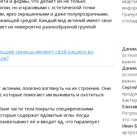
та и формы, что делает их не только
кварти
гии, но и красивыми с эстетической точки
инфор
и, ярко окрашенными и даже полупрозрачными,
Гранул
ружающей средой. Каждый вид актиний имеет свои
откла
ает их невероятно разнообразной группой
Дании
льшие синицы меняют свой рацион во
остеоп
цов?
важно
Дании
остеоп
важно
Серге
 актинии, полезно взглянуть на их строение. Они
продук
, которые помогают им выживать и охотиться.
бакте
Елизав
бкие части тела покрыты специфическими
Ретро
оторые содержат ядовитые иглы. Когда
это та
захватывают её и вводят яд, что парализует
Иван 
артроз