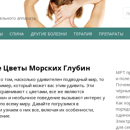
тельного аппарата
ВЫ
СПИНА
ДРУГИЕ БОЛЕЗНИ
ТЕРАПИЯ
ПРЕПАРАТЫ
 Цветы Морских Глубин
МРТ пр
и поле
 о том, насколько удивителен подводный мир, то
Почем
ример, который может вас этим удивить. Эти
чёрным
сравнивают с цветами, все же являются
символ
тки» и необычное поведение вызывают интерес у
Как хо
по всему миру. Давайте погрузимся в
поряд
 узнаем о них все, включая их особенности,
одинок
ение.
Электр
для с