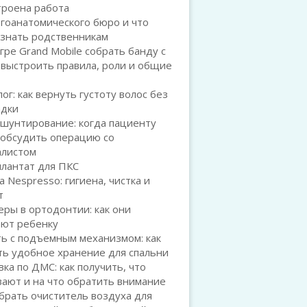
троена работа
гоанатомического бюро и что
 знать родственникам
игре Grand Mobile собрать банду с
 выстроить правила, роли и общие
ог: как вернуть густоту волос без
адки
шунтирование: когда пациенту
 обсудить операцию со
алистом
плантат для ПКС
а Nespresso: гигиена, чистка и
т
ры в ортодонтии: как они
ают ребенку
ь с подъемным механизмом: как
ть удобное хранение для спальни
ка по ДМС: как получить, что
ают и на что обратить внимание
брать очиститель воздуха для