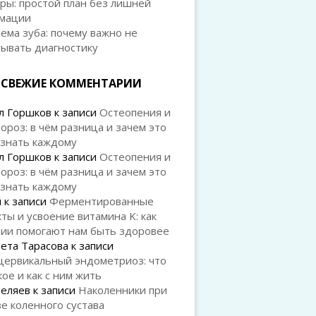
ры: простой план без лишней
мации
ема зуба: почему важно не
дывать диагностику
СВЕЖИЕ КОММЕНТАРИИ
л Горшков
к записи
Остеопения и
ороз: в чём разница и зачем это
 знать каждому
л Горшков
к записи
Остеопения и
ороз: в чём разница и зачем это
 знать каждому
й
к записи
Ферментированные
ты и усвоение витамина K: как
рии помогают нам быть здоровее
ета Тарасова
к записи
цервикальный эндометриоз: что
кое и как с ним жить
Беляев
к записи
Наколенники при
е коленного сустава