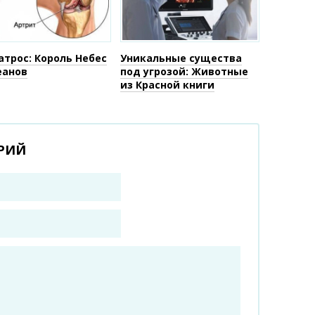
атрос: Король Небес
Уникальные существа
еанов
под угрозой: Животные
из Красной книги
РИЙ