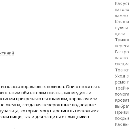
Как ус
патоло
важно
Как в 
нуля и
й
цели
Трихол
перес
Гастро
актиний
важно
специ
Транс
Уход з
ремон
из класса коралловых полипов. Они относятся к
Трейне
ки к таким обитателям океана, как медузы и
помог
ктинии прикрепляются к камням, кораллам или
Кроват
дне океана, создавая невероятные подводные
выбра
упальца, которые могут достигать нескольких
Привив
ловли пищи, так и для защиты от хищников.
покрыв
Как вы