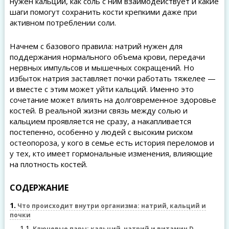
нужен кальций, как соль с ним взаимодействует и какие
шаги помогут сохранить кости крепкими даже при
активном потреблении соли.
Начнем с базового правила: натрий нужен для
поддержания нормального объема крови, передачи
нервных импульсов и мышечных сокращений. Но
избыток натрия заставляет почки работать тяжелее —
и вместе с этим может уйти кальций. Именно это
сочетание может влиять на долговременное здоровье
костей. В реальной жизни связь между солью и
кальцием проявляется не сразу, а накапливается
постепенно, особенно у людей с высоким риском
остеопороза, у кого в семье есть история переломов и
у тех, кто имеет гормональные изменения, влияющие
на плотность костей.
СОДЕРЖАНИЕ
1
Что происходит внутри организма: натрий, кальций и
почки
1.1
Ключевые пары: кальций, натрий и витамин D