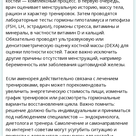
костей — комплексный процесс. В первую очередь,
врач оценивает менструальную историю, массу тела,
рацион и характер тренировок. Затем проводятся
лабораторные тесты: гормоны гипоталамуса и гипофиза
(FSH, LH, эстрадиол), гормоны стресса, витамины и
минералы, в частности витамин D и кальций.
Обязательно проводят ультразвуковую или
денситометрическую оценку костной массы (DEXA) для
оценки плотности костей. Также важно исключить
другие причины отсутствия менструаций, например
беременность или заболевания щитовидной железы.
Если аменорея действительно связана с лечением
тренировками, врач может порекомендовать
увеличить энергетическую стоимость пищи, изменить
график тренировок или рассмотреть гормональные
варианты восстановления цикла. Важно помнить:
решение должно быть индивидуальным и приниматься
под наблюдением специалистов — эндокринолога,
диетолога и тренера. Самолечение и самонаправление
по интернет-советам могут усугубить ситуацию и
привести к дополнительному риску для костей и