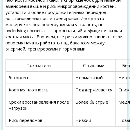
плотности костной ткани. У спортсменок с длительной
аменореей выше и риск микроповреждений костей,
усталости и более продолжительных периодов
восстановления после тренировок. Иногда это
маскируется под перегрузку или усталость, но
underlying причина — гормональный дефицит и низкая
костная масса. Впрочем, все риски можно снизить, если
вовремя начать работать над балансом между
энергией, тренировками и гормонами.
Показатель
С циклами
Без
Эстроген
Нормальный
Низк
Костная плотность
Поддерживается
Сниж
Сроки восстановления после
Более быстрые
Медл
нагрузок
Риск переломов
Низкий
Повы