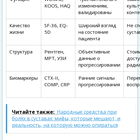
KOOS, HAQ
изменениям,
культ
валидированы
конте
Качество
SF-36, EQ-
Широкий взгляд
Не с
жизни
5D
на состояние
суста
пациента
Структура
Рентген,
Объективные
Стоим
МРТ, УЗИ
данные о
досту
прогрессировании
радиа
Биомаркеры
CTX-II,
Ранние сигналы
Пере
COMP, CRP
прогрессирования
восп
Читайте также:
Народные средства при
болях в суставах: мифы, которые мешают, и
реальность, на которую можно опираться