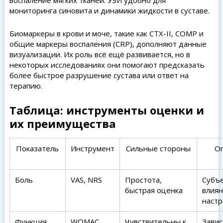
воспаление мягких тканей. УЗИ удобно для
мониторинга синовита и динамики жидкости в суставе.
Биомаркеры в крови и моче, такие как CTX-II, COMP и
общие маркеры воспаления (CRP), дополняют данные
визуализации. Их роль всё ещё развивается, но в
некоторых исследованиях они помогают предсказать
более быстрое разрушение сустава или ответ на
терапию.
Таблица: инструменты оценки и
их преимущества
Показатель
Инструмент
Сильные стороны
О
Боль
VAS, NRS
Простота,
Субъе
быстрая оценка
влия
наст
Функция
WOMAC,
Чувствительны к
Завис