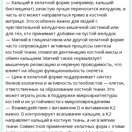
— Кальций в хелатной форме (например, кальций
бисглицинат) зачастую лучше переносится желудком, и
часть его может направляться прямо в костной
матрице. Это особенно важно для людей с
чувствительной желудочно-кишечной системой или
для тех, кто принимает добавки на пустой желудок.
— Магний в глицинатовом или другой хелатной форме
часто сопровождает активные процессы синтеза
костной ткани, спомогая дентинацию костной массы и
обмен кальцием. Магний также нормализует
мышечную релаксацию и нервную проводимость, что
влияет на общую функциональность скелета.
— Цинк в хелатной форме поддерживает синтез
белков коллагена и активность остеобластов — клеток,
ответственных за образование костной ткани. Это
может играть роль в поддержке микроархитектуры
костей и их устойчивости к микроповреждениям.
— Взаимодействие с витамином D и витамином K2
важно: D контролирует всасывание кальция, а K2
направляет кальций в костную ткань, а не в мягкие
ткани. Совместное применение хелатных форм с этими