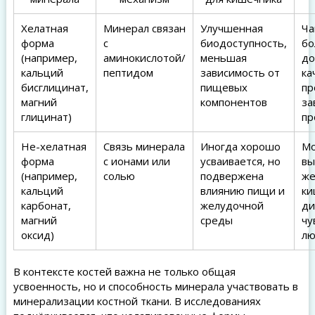
Хелатная
Минерал связан
Улучшенная
Ча
форма
с
биодоступность,
бо
(например,
аминокислотой/
меньшая
до
кальций
пептидом
зависимость от
ка
бисглицинат,
пищевых
пр
магний
компонентов
за
глицинат)
пр
Не-хелатная
Связь минерала
Иногда хорошо
М
форма
с ионами или
усваивается, но
вы
(например,
солью
подвержена
же
кальций
влиянию пищи и
ки
карбонат,
желудочной
ди
магний
среды
чу
оксид)
л
В контексте костей важна не только общая
усвоенность, но и способность минерала участвовать в
минерализации костной ткани. В исследованиях