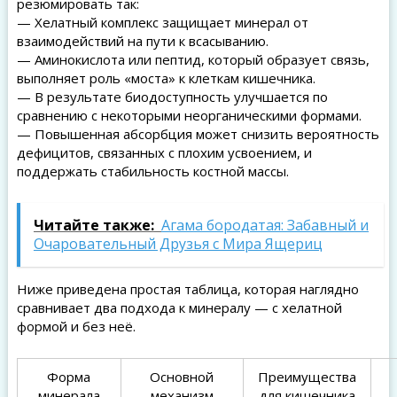
резюмировать так:
— Хелатный комплекс защищает минерал от
взаимодействий на пути к всасыванию.
— Аминокислота или пептид, который образует связь,
выполняет роль «моста» к клеткам кишечника.
— В результате биодоступность улучшается по
сравнению с некоторыми неорганическими формами.
— Повышенная абсорбция может снизить вероятность
дефицитов, связанных с плохим усвоением, и
поддержать стабильность костной массы.
Читайте также:
Агама бородатая: Забавный и
Очаровательный Друзья с Мира Ящериц
Ниже приведена простая таблица, которая наглядно
сравнивает два подхода к минералу — с хелатной
формой и без неё.
Форма
Основной
Преимущества
минерала
механизм
для кишечника