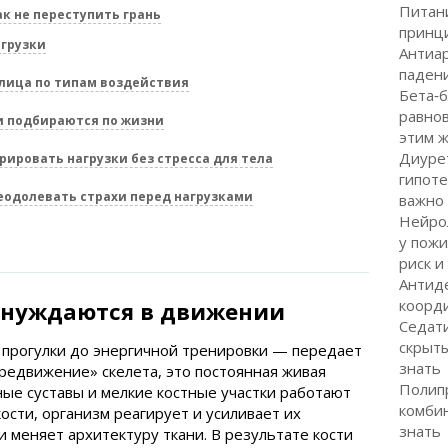
Питан
ак не переступить грань
принци
агрузки
Антиар
паден
блица по типам воздействия
Бета‑
равнов
и подбираются по жизни
этим 
Диурет
рировать нагрузки без стресса для тела
гипоте
еодолевать страхи перед нагрузками
важно 
Нейрол
у пожи
риск и
Антид
коорди
 нуждаются в движении
Седати
скрыты
прогулки до энергичной тренировки — передает
знать
ередвижение» скелета, это постоянная живая
Полипр
ные суставы и мелкие костные участки работают
комбин
кости, организм реагирует и усиливает их
знать
и меняет архитектуру ткани. В результате кости