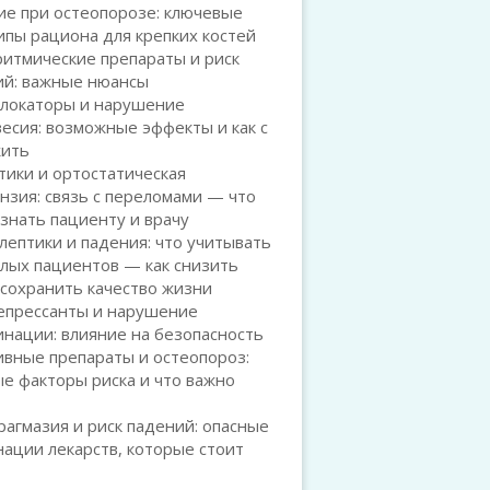
ие при остеопорозе: ключевые
пы рациона для крепких костей
итмические препараты и риск
ий: важные нюансы
блокаторы и нарушение
есия: возможные эффекты и как с
жить
ики и ортостатическая
нзия: связь с переломами — что
знать пациенту и врачу
ептики и падения: что учитывать
лых пациентов — как снизить
 сохранить качество жизни
епрессанты и нарушение
нации: влияние на безопасность
вные препараты и остеопороз:
е факторы риска и что важно
агмазия и риск падений: опасные
ации лекарств, которые стоит