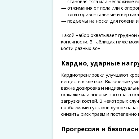
— становая тяга или несложные в
— отжимания от пола или с опорой
— тяги горизонтальные и вертик
— подъемы на носки для голени и
Такой набор охватывает грудной 
конечности. В таблицах ниже мо
кости разных зон.
Кардио, ударные нагру
Кардиотренировки улучшают кров
веществ в клетках. Включение ум
важна дозировка и индивидуальна
скакалке или энергичного шага с
загрузки костей. В некоторых слу
проблемами суставов лучше начат
снизить риск травм и постепенно
Прогрессия и безопасн