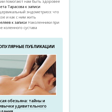
рии помогают нам быть здоровее
ета Тарасова
к записи
цервикальный эндометриоз: что
кое и как с ним жить
Беляев
к записи
Наколенники при
е коленного сустава
ОПУЛЯРНЫЕ ПУБЛИКАЦИИ
сая обезьяна: тайны и
ивычки удивительного
здания