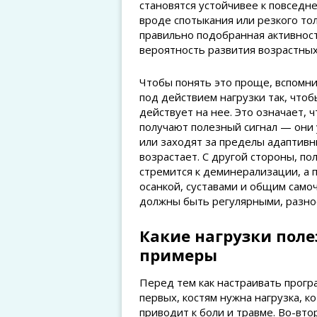
становятся устойчивее к повседн
вроде спотыкания или резкого то
правильно подобранная активнос
вероятность развития возрастны
Чтобы понять это проще, вспомнит
под действием нагрузки так, чтоб
действует на нее. Это означает, 
получают полезный сигнал — они 
или заходят за пределы адаптивн
возрастает. С другой стороны, по
стремится к деминерализации, а 
осанкой, суставами и общим само
должны быть регулярными, разно
Какие нагрузки поле
примеры
Перед тем как настраивать прогр
первых, костям нужна нагрузка, к
приводит к боли и травме. Во-вто