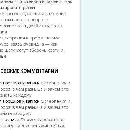
альная гипотензия и падения: как
изировать риски
ие головокружений и снижение
травм при остеопорозе:
ческие шаги для безопасного
ния
ция зрения и профилактика
мов: связь очевидна — как
е шаги могут сберечь кости и
вье
СВЕЖИЕ КОММЕНТАРИИ
л Горшков
к записи
Остеопения и
ороз: в чём разница и зачем это
 знать каждому
л Горшков
к записи
Остеопения и
ороз: в чём разница и зачем это
 знать каждому
й
к записи
Ферментированные
ты и усвоение витамина K: как