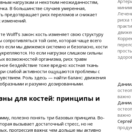
Артери
евным нагрузкам и некотким неожиданностям,
миним
лчка. В большинстве случаев умеренная,
Лечен
ть предотвращает риск переломов и снижает
риска 
х изменений.
практи
движе
е Wolff’s закон: кость изменяет свою структуру
Коррек
ы сопротивляться той силе, которая чаще всего
перело
что если мы движемся системно и безопасно, кости
просты
укрепляются. Но если нагрузки слишком сильны
здоро
ых возможностей организма, риск травм
лное бездействие тоже вредно: костная ткань
при слабой активности ощущаются проблемы с
чувствием. Роль здесь — найти баланс: движения
образными и разумно дозированными.
Дании
остеоп
важно
зны для костей: принципы и
Дании
остеоп
важно
амму, полезно понять три базовых принципа. Во-
Серге
оторая вызывает достаточный стресс, но не
продук
рых, прогрессия важна: чем дольше мы активно