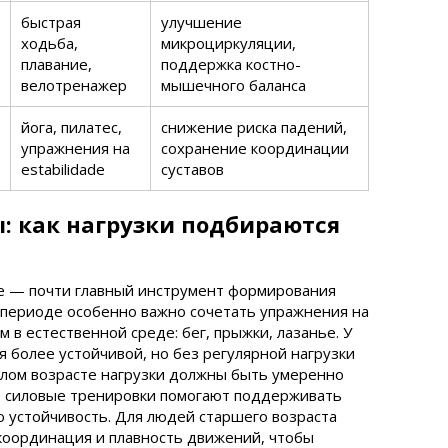
быстрая
улучшение
ходьба,
микроциркуляции,
плавание,
поддержка костно-
велотренажер
мышечного баланса
йога, пилатес,
снижение риска падений,
упражнения на
сохранение координации
estabilidade
суставов
: как нагрузки подбираются
е — почти главный инструмент формирования
 периоде особенно важно сочетать упражнения на
м в естественной среде: бег, прыжки, лазанье. У
я более устойчивой, но без регулярной нагрузки
елом возрасте нагрузки должны быть умеренно
 силовые тренировки помогают поддерживать
ю устойчивость. Для людей старшего возраста
координация и плавность движений, чтобы