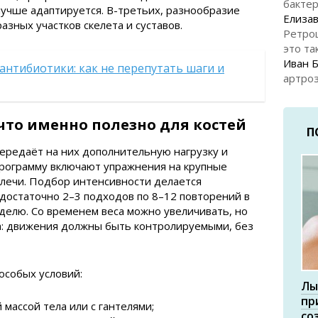
бакте
 лучше адаптируется. В-третьих, разнообразие
Елизав
азных участков скелета и суставов.
Ретро
это та
Иван 
антибиотики: как не перепутать шаги и
артроз
что именно полезно для костей
П
ередаёт на них дополнительную нагрузку и
 программу включают упражнения на крупные
 плечи. Подбор интенсивности делается
достаточно 2–3 подходов по 8–12 повторений в
делю. Со временем веса можно увеличивать, но
ка: движения должны быть контролируемыми, без
особых условий:
Лы
пр
 массой тела или с гантелями;
со