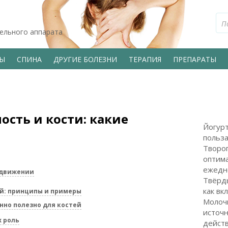
тельного аппарата
ВЫ
СПИНА
ДРУГИЕ БОЛЕЗНИ
ТЕРАПИЯ
ПРЕПАРАТЫ
ость и кости: какие
Йогурт
польза
Творог
оптим
ежедн
 движении
Твёрд
как вк
ей: принципы и примеры
Молоч
нно полезно для костей
источн
х роль
дейст