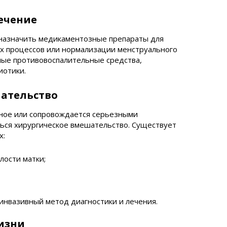
ечение
 назначить медикаментозные препараты для
х процессов или нормализации менструального
ные противовоспалительные средства,
иотики.
шательство
ьное или сопровождается серьезными
ься хирургическое вмешательство. Существует
х:
ости матки;
нвазивный метод диагностики и лечения.
жизни