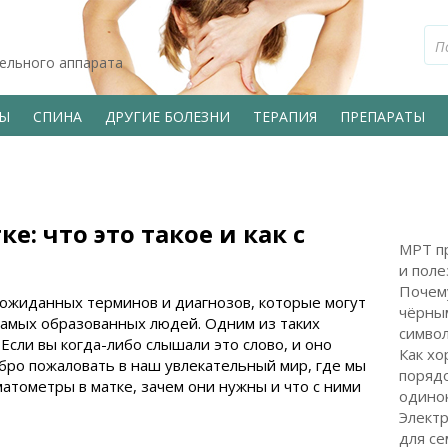
тельного аппарата
ВЫ
СПИНА
ДРУГИЕ БОЛЕЗНИ
ТЕРАПИЯ
ПРЕПАРАТЫ
е: что это такое и как с
МРТ пр
и поле
Почем
ожиданных терминов и диагнозов, которые могут
чёрным
самых образованных людей. Одним из таких
символ
Если вы когда-либо слышали это слово, и оно
Как хо
обро пожаловать в наш увлекательный мир, где мы
поряд
матометры в матке, зачем они нужны и что с ними
одинок
Электр
для с