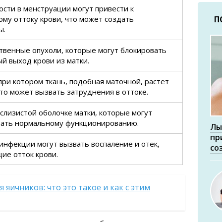
сти в менструации могут привести к
му оттоку крови, что может создать
П
ы.
твенные опухоли, которые могут блокировать
й выход крови из матки.
при котором ткань, подобная маточной, растет
что может вызвать затруднения в оттоке.
слизистой оболочке матки, которые могут
вать нормальному функционированию.
Лы
пр
нфекции могут вызвать воспаление и отек,
со
ие отток крови.
 яичников: что это такое и как с этим