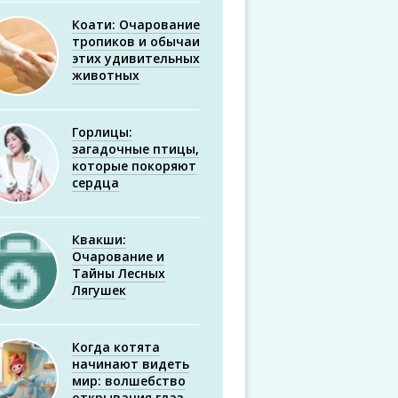
Коати: Очарование
тропиков и обычаи
этих удивительных
животных
Горлицы:
загадочные птицы,
которые покоряют
сердца
Квакши:
Очарование и
Тайны Лесных
Лягушек
Когда котята
начинают видеть
мир: волшебство
открывания глаз