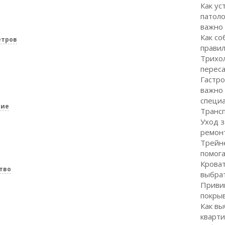
Как ус
патоло
важно
Как со
етров
правил
Трихол
перес
Гастро
важно
специ
ние
Транс
Уход з
ремон
Трейне
помог
Кроват
тво
выбра
Привив
покрыв
Как вы
кварти