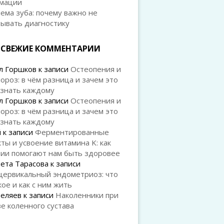
мации
ема зуба: почему важно не
дывать диагностику
СВЕЖИЕ КОММЕНТАРИИ
л Горшков
к записи
Остеопения и
ороз: в чём разница и зачем это
 знать каждому
л Горшков
к записи
Остеопения и
ороз: в чём разница и зачем это
 знать каждому
й
к записи
Ферментированные
ты и усвоение витамина K: как
рии помогают нам быть здоровее
ета Тарасова
к записи
цервикальный эндометриоз: что
кое и как с ним жить
Беляев
к записи
Наколенники при
е коленного сустава