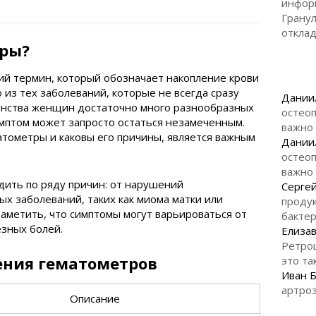
инфор
Гранул
откла
тры?
й термин, который обозначает накопление крови
о из тех заболеваний, которые не всегда сразу
Дании
инства женщин достаточно много разнообразных
остеоп
имптом может запросто остаться незамеченным.
важно
атометры и каковы его причины, является важным
Дании
остеоп
важно
дить по ряду причин: от нарушений
Серге
ых заболеваний, таких как миома матки или
продук
аметить, что симптомы могут варьироваться от
бакте
зных болей.
Елизав
Ретро
ния гематометров
это та
Иван 
артроз
Описание