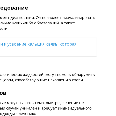
следование
мент диагностики. Он позволяет визуализировать
личие каких-либо образований, а также
ости.
 и усвоение кальция: связь, которая
иологических жидкостей, могут помочь обнаружить
оцессы, способствующие накоплению крови.
ов
рые могут вызвать гематометры, лечение не
ый случай уникален и требует индивидуального
подходы к лечению: