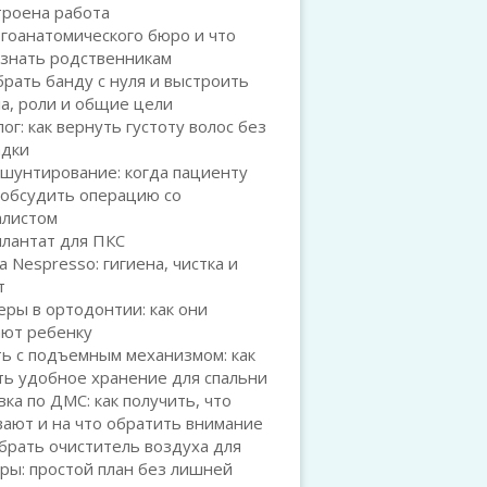
троена работа
гоанатомического бюро и что
 знать родственникам
брать банду с нуля и выстроить
а, роли и общие цели
ог: как вернуть густоту волос без
адки
шунтирование: когда пациенту
 обсудить операцию со
алистом
плантат для ПКС
а Nespresso: гигиена, чистка и
т
ры в ортодонтии: как они
ают ребенку
ь с подъемным механизмом: как
ть удобное хранение для спальни
ка по ДМС: как получить, что
ают и на что обратить внимание
брать очиститель воздуха для
ры: простой план без лишней