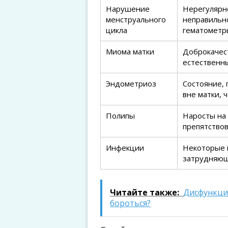
Нарушение
Нерегулярно
менструального
неправильно
цикла
гематометр
Миома матки
Доброкачес
естественны
Эндометриоз
Состояние, 
вне матки, 
Полипы
Наросты на 
препятство
Инфекции
Некоторые и
затрудняющ
Читайте также:
Дисфункция
бороться?