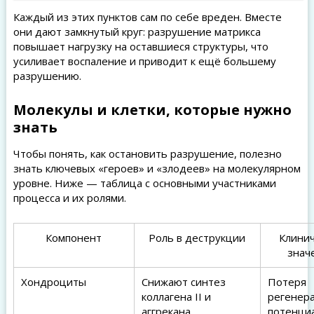
Каждый из этих пунктов сам по себе вреден. Вместе
они дают замкнутый круг: разрушение матрикса
повышает нагрузку на оставшиеся структуры, что
усиливает воспаление и приводит к ещё большему
разрушению.
Молекулы и клетки, которые нужно
знать
Чтобы понять, как остановить разрушение, полезно
знать ключевых «героев» и «злодеев» на молекулярном
уровне. Ниже — таблица с основными участниками
процесса и их ролями.
Компонент
Роль в деструкции
Клини
знач
Хондроциты
Снижают синтез
Потеря
коллагена II и
регенер
аггрекана,
потенци