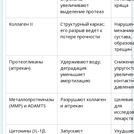
увеличивают
хряща
выделение протеаз
Коллаген II
Структурный каркас;
Наруше
его разрыв ведёт к
механик
потере прочности
сустава,
образов
трещин
Протеогликаны
Удерживают воду;
Снижени
(аггрекан)
деградация
упругост
уменьшает
увеличе
амортизацию
контактн
давлени
Металлопротеиназы
Разрушают коллаген
Целевая 
(MMP) и ADAMTS
и аггрекан
для
исследо
лекарств
Цитокины (IL-1β,
Запускают
Ухудша