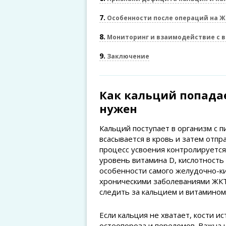
7
Особенности после операций на Ж
8
Мониторинг и взаимодействие с 
9
Заключение
Как кальций попадае
нужен
Кальций поступает в организм с 
всасывается в кровь и затем отпра
процесс усвоения контролируется
уровень витамина D, кислотность
особенности самого желудочно-к
хроническими заболеваниями ЖКТ
следить за кальцием и витамином
Если кальция не хватает, кости и
остеопороза и переломов. Важна н