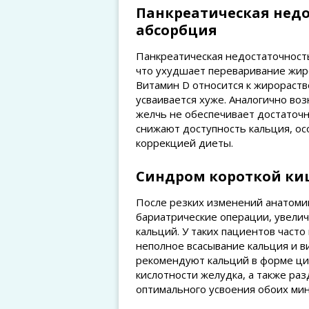
Панкреатическая недо
абсорбция
Панкреатическая недостаточност
что ухудшает переваривание жиро
Витамин D относится к жирораст
усваивается хуже. Аналогично во
желчь не обеспечивает достаточ
снижают доступность кальция, ос
коррекцией диеты.
Синдром короткой ки
После резких изменений анатомии
бариатрические операции, увелич
кальций. У таких пациентов част
неполное всасывание кальция и в
рекомендуют кальций в форме ци
кислотности желудка, а также ра
оптимального усвоения обоих мин