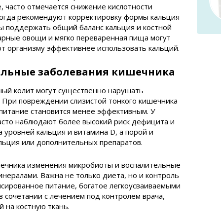
e, часто отмечается снижение кислотности
иногда рекомендуют корректировку формы кальция
ы поддержать общий баланс кальция и костной
варные овощи и мягко переваренная пища могут
т организму эффективнее использовать кальций.
ельные заболевания кишечника
ный колит могут существенно нарушать
. При повреждении слизистой тонкого кишечника
питание становится менее эффективным. У
асто наблюдают более высокий риск дефицита и
 уровней кальция и витамина D, а порой и
льция или дополнительных препаратов.
шечника изменения микробиоты и воспалительные
инералами. Важна не только диета, но и контроль
нсированное питание, богатое легкоусваиваемыми
в сочетании с лечением под контролем врача,
 на костную ткань.