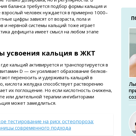
ния баланса требуется подбор формы кальция и
е взрослый человек нуждается в примерно 1000–
П
ретные цифры зависят от возраста, пола и
ов и нервной системы кальций тоже играет
ктика дефицита имеет смысл на любом этапе
 усвоения кальция в ЖКТ
 где кальций активируется и транспортируется в
 витамин D — он усиливает образование белков-
гают переносить и удерживать кальций в
го, кислота желудка способствует растворению
Лы
ает их поглощение. Но если кислотность снижена,
пр
ите или длительной терапии ингибиторами
со
ьция может замедлиться.
ое тестирование на риск остеопороза:
аницы современного подхода