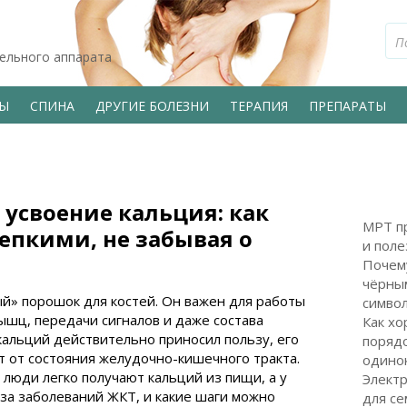
тельного аппарата
ВЫ
СПИНА
ДРУГИЕ БОЛЕЗНИ
ТЕРАПИЯ
ПРЕПАРАТЫ
 усвоение кальция: как
МРТ пр
епкими, не забывая о
и поле
Почем
чёрным
й» порошок для костей. Он важен для работы
символ
шц, передачи сигналов и даже состава
Как хо
альций действительно приносил пользу, его
поряд
ит от состояния желудочно-кишечного тракта.
одинок
 люди легко получают кальций из пищи, а у
Электр
-за заболеваний ЖКТ, и какие шаги можно
для с