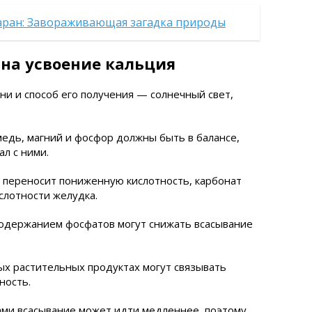
аран: Завораживающая загадка природы
на усвоение кальция
ни и способ его получения — солнечный свет,
медь, магний и фосфор должны быть в балансе,
л с ними.
 переносит пониженную кислотность, карбонат
слотности желудка.
содержанием фосфатов могут снижать всасывание
ых растительных продуктах могут связывать
ность.
дами всасывание может идти медленнее, поэтому