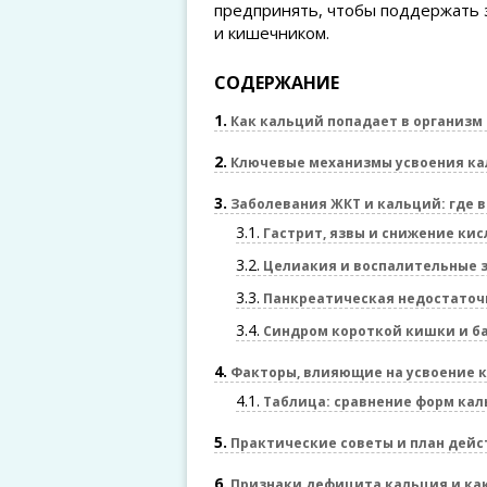
предпринять, чтобы поддержать 
и кишечником.
СОДЕРЖАНИЕ
1
Как кальций попадает в организм 
2
Ключевые механизмы усвоения ка
3
Заболевания ЖКТ и кальций: где 
3.1
Гастрит, язвы и снижение ки
3.2
Целиакия и воспалительные 
3.3
Панкреатическая недостаточ
3.4
Синдром короткой кишки и б
4
Факторы, влияющие на усвоение 
4.1
Таблица: сравнение форм кал
5
Практические советы и план дей
6
Признаки дефицита кальция и как