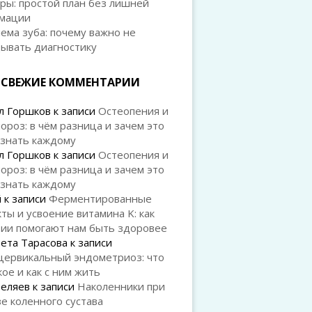
ры: простой план без лишней
мации
ема зуба: почему важно не
дывать диагностику
СВЕЖИЕ КОММЕНТАРИИ
л Горшков
к записи
Остеопения и
ороз: в чём разница и зачем это
 знать каждому
л Горшков
к записи
Остеопения и
ороз: в чём разница и зачем это
 знать каждому
й
к записи
Ферментированные
ты и усвоение витамина K: как
рии помогают нам быть здоровее
ета Тарасова
к записи
цервикальный эндометриоз: что
кое и как с ним жить
Беляев
к записи
Наколенники при
е коленного сустава