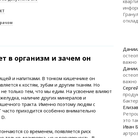
кварти
инфор
КТ
Гранул
откла
врачом
Дании
остеоп
т в организм и зачем он
важно
Дании
остеоп
пищей и напитками. В тонком кишечнике он
важно
вляется к костям, зубам и другим тканям. Но
Серге
 не только тем, что мы едим. На усвоение влияют
продук
 желудка, наличие других минералов и
бакте
ишечного тракта. Именно поэтому людям с
Елизав
 часто приходится особенно внимательно
Ретро
 D.
это та
Иван 
стончаются со временем, появляется риск
артроз
е только дозировка, но и регулярность. В