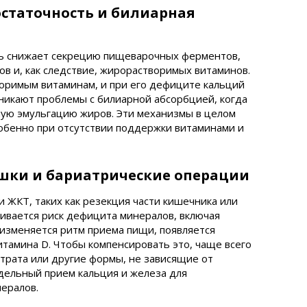
статочность и билиарная
ь снижает секрецию пищеварочных ферментов,
в и, как следствие, жирорастворимых витаминов.
воримым витаминам, и при его дефиците кальций
зникают проблемы с билиарной абсорбцией, когда
ную эмульгацию жиров. Эти механизмы в целом
обенно при отсутствии поддержки витаминами и
шки и бариатрические операции
 ЖКТ, таких как резекция части кишечника или
ивается риск дефицита минералов, включая
о изменяется ритм приема пищи, появляется
итамина D. Чтобы компенсировать это, чаще всего
трата или другие формы, не зависящие от
здельный прием кальция и железа для
ералов.