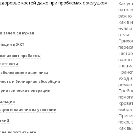
здоровье костей даже при проблемах с желудком
Как ус
патоло
важно
Как в 
нуля и
и зачем он нужен
цели
Трихол
льция в ЖКТ
перес
Гастро
возникают проблемы
важно
слотности
специ
Транс
заболевания кишечника
Уход з
ность и билиарная абсорбция
ремон
Трейне
ариатрические операции
помог
кальция
Кроват
выбра
ьция и влияния на усвоение
Привив
ствий
покрыв
Как вы
 не допустить его