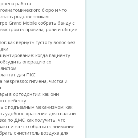
троена работа
гоанатомического бюро и что
 знать родственникам
игре Grand Mobile собрать банду с
 выстроить правила, роли и общие
ог: как вернуть густоту волос без
адки
шунтирование: когда пациенту
 обсудить операцию со
алистом
плантат для ПКС
а Nespresso: гигиена, чистка и
т
ры в ортодонтии: как они
ают ребенку
ь с подъемным механизмом: как
ть удобное хранение для спальни
ка по ДМС: как получить, что
ают и на что обратить внимание
брать очиститель воздуха для