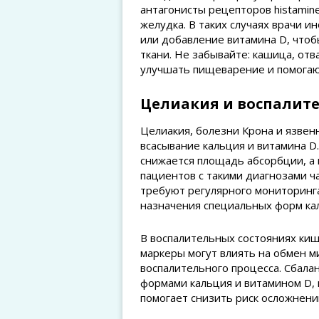
антагонисты рецепторов histamin
желудка. В таких случаях врачи 
или добавление витамина D, чтоб
ткани. Не забывайте: кашица, от
улучшать пищеварение и помогаю
Целиакия и воспалит
Целиакия, болезни Крона и язвен
всасывание кальция и витамина D
снижается площадь абсорбции, а 
пациентов с такими диагнозами ч
требуют регулярного мониторинга
назначения специальных форм ка
В воспалительных состояниях ки
маркеры могут влиять на обмен м
воспалительного процесса. Сбала
формами кальция и витамином D, 
помогает снизить риск осложнений