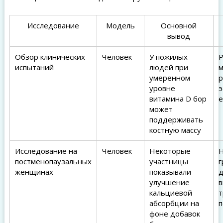
Исследование
Модель
Основной
вывод
Обзор клинических
Человек
У пожилых
Р
испытаний
людей при
м
умеренном
р
уровне
э
витамина D бор
е
может
поддерживать
костную массу
Исследование на
Человек
Некоторые
постменопаузальных
участницы
г
женщинах
показывали
д
улучшение
кальциевой
т
абсорбции на
п
фоне добавок