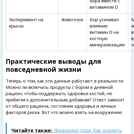
бора вместе с
витамином D
Эксперимент на
Животное
Бор усиливал
крысах
влияние
ж
витамин D на
в
костную
в
минерализацию
ч
Практические выводы для
повседневной жизни
Теперь о том, как эти данные работают в реальности.
Можно ли включать продукты с бором в дневной
рацион, чтобы поддержать здоровье костей, не
прибегая к дополнительным добавкам? Ответ зависит
от общего рациона, состояния здоровья и личных
факторов риска. Вот что можно взять на вооружение:
Читайте также:
Федорино горе: Как осилить