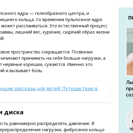
ьпозного ядра — гелеобразного центра, и
П
нешнего кольца. Со временем пульпозное ядро
о может расслаиваться. Это естественный процесс
травмы, лишний вес, курение, сидячий образ жизни
й.
овое пространство сокращается. Позвонки
начинают принимать на себя больше нагрузки, а
т нервные корешки, сужаются. Именно это
й и вызывает боль.
Лы
ющие рассказы для детей: Путешествие в
пр
со
и диска
ость равномерно распределять давление. В
перераспределение нагрузки, фиброзное кольцо