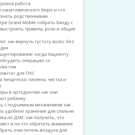
троена работа
гоанатомического бюро и что
 знать родственникам
игре Grand Mobile собрать банду с
 выстроить правила, роли и общие
ог: как вернуть густоту волос без
адки
шунтирование: когда пациенту
 обсудить операцию со
алистом
плантат для ПКС
а Nespresso: гигиена, чистка и
т
ры в ортодонтии: как они
ают ребенку
ь с подъемным механизмом: как
ть удобное хранение для спальни
ка по ДМС: как получить, что
ают и на что обратить внимание
брать очиститель воздуха для