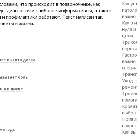
Как ус
ловами, что происходит в позвоночнике, как
патоло
ды диагностики наиболее информативны, а также
важно
 и профилактики работают. Текст написан так,
Как в 
советы в жизни.
нуля и
цели
Трихол
перес
Гастро
ает высота диска
важно
специ
Транс
ызывает боль
Уход з
ремон
ина в диске
Трейне
помог
Кроват
выбра
Привив
покрыв
 методы
Как вы