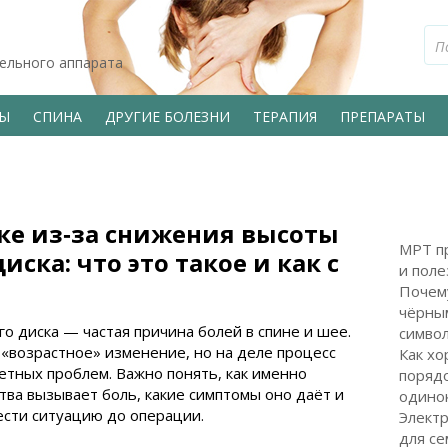
тельного аппарата
ВЫ
СПИНА
ДРУГИЕ БОЛЕЗНИ
ТЕРАПИЯ
ПРЕПАРАТЫ
ке из‑за снижения высоты
МРТ пр
ска: что это такое и как с
и поле
Почем
чёрным
 диска — частая причина болей в спине и шее.
символ
 «возрастное» изменение, но на деле процесс
Как хо
етных проблем. Важно понять, как именно
поряд
ва вызывает боль, какие симптомы оно даёт и
одинок
ести ситуацию до операции.
Электр
для с