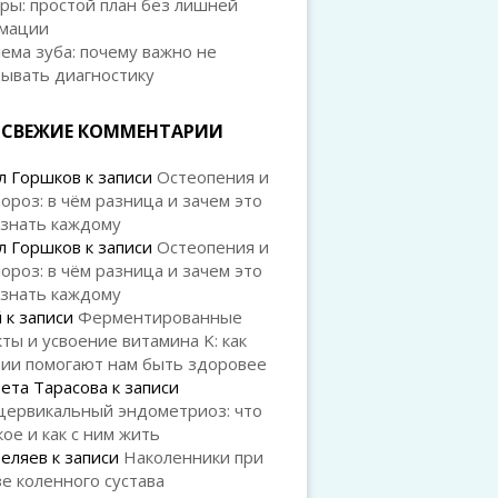
ры: простой план без лишней
мации
ема зуба: почему важно не
дывать диагностику
СВЕЖИЕ КОММЕНТАРИИ
л Горшков
к записи
Остеопения и
ороз: в чём разница и зачем это
 знать каждому
л Горшков
к записи
Остеопения и
ороз: в чём разница и зачем это
 знать каждому
й
к записи
Ферментированные
ты и усвоение витамина K: как
рии помогают нам быть здоровее
ета Тарасова
к записи
цервикальный эндометриоз: что
кое и как с ним жить
Беляев
к записи
Наколенники при
е коленного сустава