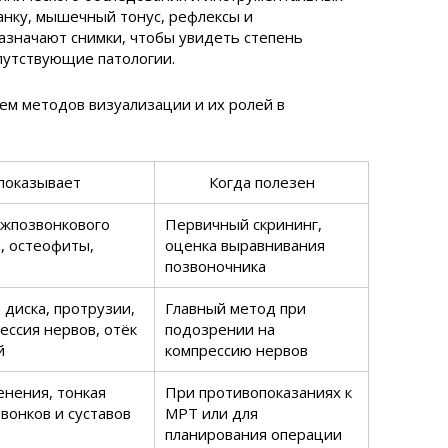
анку, мышечный тонус, рефлексы и
азначают снимки, чтобы увидеть степень
путствующие патологии.
ем методов визуализации и их ролей в
показывает
Когда полезен
жпозвонкового
Первичный скрининг,
, остеофиты,
оценка выравнивания
позвоночника
диска, протрузии,
Главный метод при
ессия нервов, отёк
подозрении на
й
компрессию нервов
енения, тонкая
При противопоказаниях к
вонков и суставов
МРТ или для
планирования операции