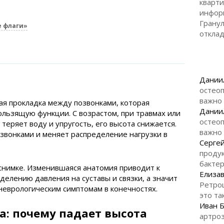
кварти
инфор
Гранул
е флаги»
откла
Дании
остеоп
важно
я прокладка между позвонками, которая
Дании
льзящую функции. С возрастом, при травмах или
остеоп
 теряет воду и упругость, его высота снижается.
важно
звонками и меняет распределение нагрузки в
Серге
продук
бакте
снимке. Изменившаяся анатомия приводит к
Елизав
елению давления на суставы и связки, а значит
Ретро
 неврологическим симптомам в конечностях.
это та
Иван 
а: почему падает высота
артроз