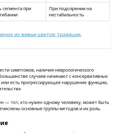
 сегмента при
При подозрении на
згибании
нестабильность
венок из живых цветов: традиции,
ести симптомов, наличия неврологического
большинстве случаев начинают с консервативных
ы или есть прогрессирующее нарушение функции,
тельства.
н — тот, кто нужен одному человеку, может быть
ечислены основные группы методов и их роль.
ние