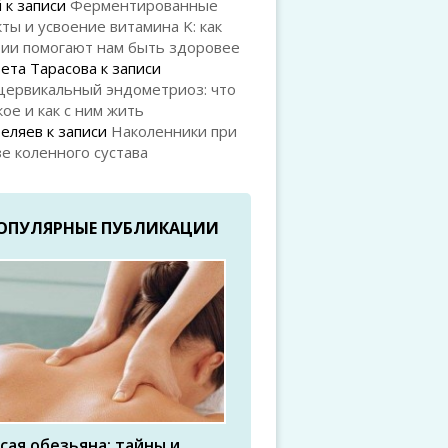
й
к записи
Ферментированные
ты и усвоение витамина K: как
рии помогают нам быть здоровее
ета Тарасова
к записи
цервикальный эндометриоз: что
кое и как с ним жить
Беляев
к записи
Наколенники при
е коленного сустава
ОПУЛЯРНЫЕ ПУБЛИКАЦИИ
сая обезьяна: тайны и