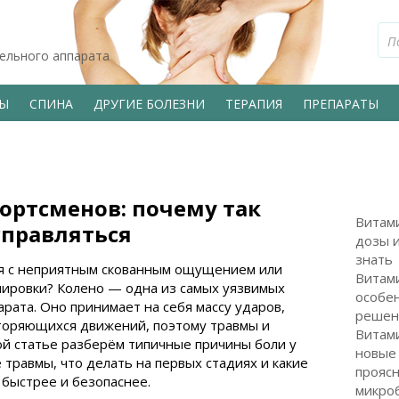
тельного аппарата
ВЫ
СПИНА
ДРУГИЕ БОЛЕЗНИ
ТЕРАПИЯ
ПРЕПАРАТЫ
портсменов: почему так
Витам
 справляться
дозы и
знать
лся с неприятным скованным ощущением или
Витам
нировки? Колено — одна из самых уязвимых
особен
рата. Оно принимает на себя массу ударов,
решен
торяющихся движений, поэтому травмы и
Витам
той статье разберём типичные причины боли у
новые
 травмы, что делать на первых стадиях и какие
проясн
 быстрее и безопаснее.
микро