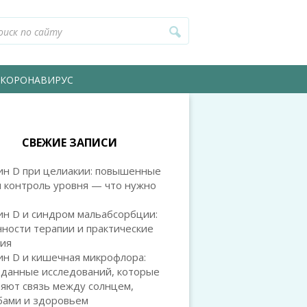
КОРОНАВИРУС
СВЕЖИЕ ЗАПИСИ
ин D при целиакии: повышенные
 контроль уровня — что нужно
ин D и синдром мальабсорбции:
ности терапии и практические
ия
ин D и кишечная микрофлора:
 данные исследований, которые
яют связь между солнцем,
бами и здоровьем