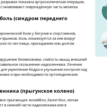
разрывах показана артроскопическая операция,
сстанавливают повреждённую часть мениска.
боль (синдром переднего
хронической боли у бегунов и спортсменов,
прыжков. Боль локализуется за или вокруг
уске по лестнице, приседаниях или долгом
нарушение биомеханики, слабость мышц внешней
правильное скольжение надколенника. Лечение
 для укрепления бедра и улучшения контроля над
ехнике и при необходимости ортопедические
нника (прыгунское колено)
вно прыгающих: волейбол, баскетбол, легкая
ет в нижней части надколенника или в