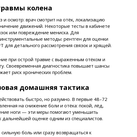
травмы колена
и осмотр: врач смотрит на отёк, локализацию
раничение движений. Некоторые тесты в кабинете
зок или повреждение мениска. Для
инструментальные методы: рентген для оценки
РТ для детального рассмотрения связок и хрящей.
ние при острой травме с выраженным отёком и
гу. Своевременная диагностика повышает шансы
жает риск хронических проблем.
зовая домашняя тактика
ействовать быстро, но разумно. В первые 48–72
вленная на снижение боли и отёка: покой, лёд,
ение ноги — эти меры помогают уменьшить
 к дальнейшей оценке одним из специалистов.
 сильную боль или сразу возвращаться к