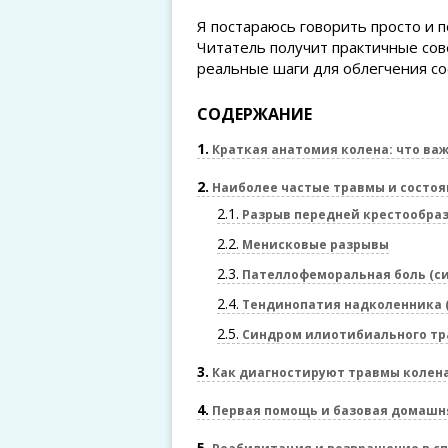
Я постараюсь говорить просто и 
Читатель получит практичные сов
реальные шаги для облегчения со
СОДЕРЖАНИЕ
1
Краткая анатомия колена: что важ
2
Наиболее частые травмы и состо
2.1
Разрыв передней крестообраз
2.2
Менисковые разрывы
2.3
Пателлофеморальная боль (си
2.4
Тендинопатия надколенника (
2.5
Синдром илиотибиального тр
3
Как диагностируют травмы колен
4
Первая помощь и базовая домашн
5