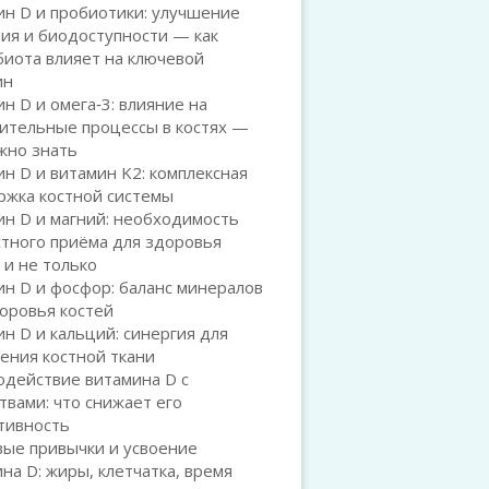
н D и пробиотики: улучшение
ия и биодоступности — как
иота влияет на ключевой
ин
н D и омега‑3: влияние на
ительные процессы в костях —
жно знать
н D и витамин K2: комплексная
ржка костной системы
н D и магний: необходимость
тного приёма для здоровья
 и не только
н D и фосфор: баланс минералов
оровья костей
н D и кальций: синергия для
ения костной ткани
одействие витамина D с
твами: что снижает его
тивность
ые привычки и усвоение
на D: жиры, клетчатка, время