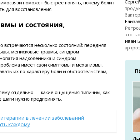
Серге
аимосвязи поможет быстрее понять, почему болит
продук
ть для восстановления.
бакте
Елизав
вмы и состояния,
Ретро
это та
Иван 
о встречаются несколько состояний: передняя
артроз
рывы, менисковые травмы, синдром
нопатия надколенника и синдром
проблема имеет свои симптомы и механизмы,
П
вать их по характеру боли и обстоятельствам,
ему отдельно — какие ощущения типичны, как
е шаги нужно предпринять.
зитерапии в лечении заболеваний
ать каждому
Лы