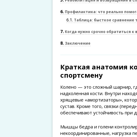
Реабилитация и возвращение в с
6
Профилактика: что реально помог
6.1
Таблица: бысткое сравнение 
7
Когда нужно срочно обратиться к 
8
Заключение
Краткая анатомия ко
спортсмену
Колено — это сложный шарнир, г
надколенная кости. Внутри нахо
хрящевые «амортизаторы», котор
сустав. Кроме того, связки (пере
обеспечивают устойчивость при д
Мышцы бедра и голени контролир
некоординированные, нагрузка пе