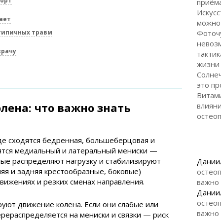
порт
приём
Искусс
ает
можно
типичных травм
Фоточ
невозм
врачу
тактик
жизни
Солнеч
это п
Витами
лена: что важно знать
влиян
остео
де сходятся бедренная, большеберцовая и
дятся медиальный и латеральный мениски —
ые распределяют нагрузку и стабилизируют
Дании
дняя и задняя крестообразные, боковые)
остеоп
вижениях и резких сменах направления.
важно
Дании
остеоп
уют движение колена. Если они слабые или
важно
рераспределяется на мениски и связки — риск