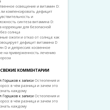
а
твенное освещение и витамин D:
 ли компенсировать дефицит
увствительность и
ожность синтеза витамина D:
а коррекции для безопасной
 без солнца
ные ожоги и отказ от солнца: как
ровоцирует дефицит витамина D
н D и депрессия: косвенное
ие на приверженность лечению
пороза
СВЕЖИЕ КОММЕНТАРИИ
л Горшков
к записи
Остеопения и
ороз: в чём разница и зачем это
 знать каждому
л Горшков
к записи
Остеопения и
ороз: в чём разница и зачем это
 знать каждому