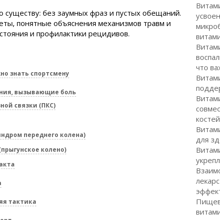
Витами
по существу: без заумных фраз и пустых обещаний.
усвоен
еты, понятные объяснения механизмов травм и
микроб
стояния и профилактики рецидивов.
витам
Витами
воспал
что ва
но знать спортсмену
Витами
подде
яния, вызывающие боль
Витами
ной связки (ПКС)
совмес
костей
Витами
ндром переднего колена)
для зд
Витами
прыгунское колено)
укрепл
акта
Взаим
лекарс
а
эффек
Пищев
яя тактика
витами