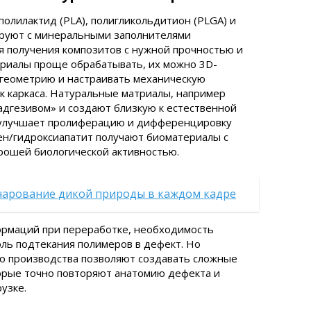
полилактид (PLA), полигликольдитион (PLGA) и
ируют с минеральными заполнителями
ля получения композитов с нужной прочностью и
ериалы проще обрабатывать, их можно 3D-
 геометрию и настраивать механическую
к каркаса. Натуральные матриалы, например
«адгезивом» и создают близкую к естественной
 улучшает пролиферацию и дифференцировку
ген/гидроксиапатит получают биоматериалы с
рошей биологической активностью.
чарование дикой природы в каждом кадре
ормаций при переработке, необходимость
ль подтекания полимеров в дефект. Но
 производства позволяют создавать сложные
торые точно повторяют анатомию дефекта и
узке.