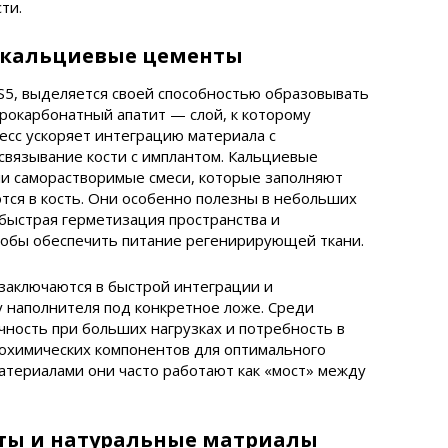
ти.
и кальциевые цементы
S5, выделяется своей способностью образовывать
дрокарбонатный апатит — слой, к которому
цесс ускоряет интеграцию материала с
связывание кости с имплантом. Кальциевые
 саморастворимые смеси, которые заполняют
тся в кость. Они особенно полезны в небольших
 быстрая герметизация пространства и
тобы обеспечить питание регенирирующей ткани.
заключаются в быстрой интеграции и
 наполнителя под конкретное ложе. Среди
ность при больших нагрузках и потребность в
охимических компонентов для оптимального
материалами они часто работают как «мост» между
ты и натуральные матриалы