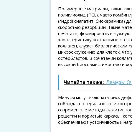
Полимерные матриалы, такие как 
поликлиолид (PCL), часто комбин
(гидроксиапатит, биокерамика) д
скоростью резорбции. Такие мат
печатать, формировать в нужную
характеристику по толщине стено
коллаген, служат биологическим 
микроокружению для клеток, что
остеобластов. В сочетании колла
высокой биосовместимостью и хо
Читайте также:
Лемуры: О
Минусы могут включать риск деф
соблюдать стерильность и контро
современные методы аддитивного
решетки и пористые каркасы, ко
обеспечивают устойчивость к нагр