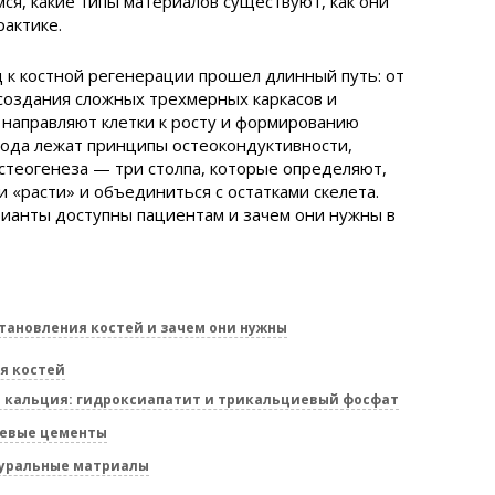
ся, какие типы материалов существуют, как они
рактике.
 к костной регенерации прошел длинный путь: от
создания сложных трехмерных каркасов и
 направляют клетки к росту и формированию
дхода лежат принципы остеокондуктивности,
стеогенеза — три столпа, которые определяют,
 «расти» и объединиться с остатками скелета.
рианты доступны пациентам и зачем они нужны в
тановления костей и зачем они нужны
я костей
 кальция: гидроксиапатит и трикальциевый фосфат
иевые цементы
уральные матриалы