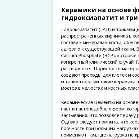
Керамики на основе ф
гидроксиапатит и тр
Гидроксиапатит (ГАП) и трикальц
распространенных кирпичика в ко
составу к минералам кости, обес
адгезию к существующей ткани. В
Calcium Phosphate (BCP), которы
конкретный клинический случай: 
растворяется. Пористость матери
создают проходы для клеток и со
и травматологии такие керамики
мостов в челюстях и костных плас
Керамические цементы на основе
паст и пастоподобных форм, кот
застывания. Это позволяет врачу
Однако следует помнить, что кера
прочность при больших нагрузках
применяют там, где нагрузка не 