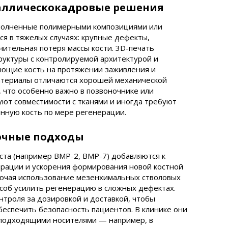
аллическокадровые решения
заполненные полимерными композициями или
я в тяжелых случаях: крупные дефекты,
ительная потеря массы кости. 3D-печать
руктуры с контролируемой архитектурой и
ющие кость на протяжении заживления и
атериалы отличаются хорошей механической
 что особенно важно в позвоночнике или
уют совместимости с тканями и иногда требуют
нную кость по мере регенерации.
точные подходы
а (например BMP-2, BMP-7) добавляются к
ерации и ускорения формирования новой костной
лючая использование мезенхимальных стволовых
особ усилить регенерацию в сложных дефектах.
нтроля за дозировкой и доставкой, чтобы
еспечить безопасность пациентов. В клинике они
 подходящими носителями — например, в