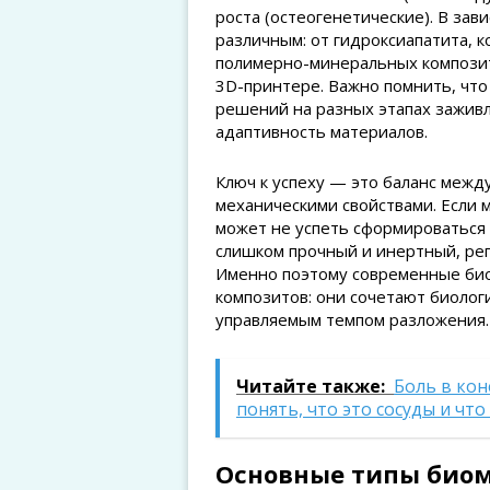
роста (остеогенетические). В за
различным: от гидроксиапатита, 
полимерно-минеральных композито
3D-принтере. Важно помнить, что
решений на разных этапах заживл
адаптивность материалов.
Ключ к успеху — это баланс межд
механическими свойствами. Если 
может не успеть сформироваться 
слишком прочный и инертный, рег
Именно поэтому современные био
композитов: они сочетают биолог
управляемым темпом разложения.
Читайте также:
Боль в кон
понять, что это сосуды и чт
Основные типы биом