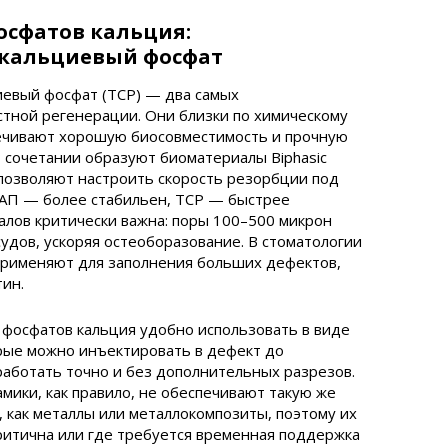
осфатов кальция:
икальциевый фосфат
иевый фосфат (TCP) — два самых
стной регенерации. Они близки по химическому
печивают хорошую биосовместимость и прочную
 сочетании образуют биоматериалы Biphasic
е позволяют настроить скорость резорбции под
ГАП — более стабильен, TCP — быстрее
алов критически важна: поры 100–500 микрон
судов, ускоряя остеоборазование. В стоматологии
 применяют для заполнения больших дефектов,
тин.
 фосфатов кальция удобно использовать в виде
орые можно инъектировать в дефект до
 работать точно и без дополнительных разрезов.
мики, как правило, не обеспечивают такую же
, как металлы или металлокомпозиты, поэтому их
критична или где требуется временная поддержка