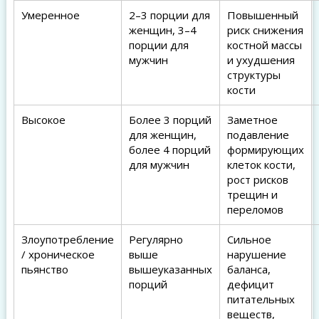
Умеренное
2–3 порции для
Повышенный
женщин, 3–4
риск снижения
порции для
костной массы
мужчин
и ухудшения
структуры
кости
Высокое
Более 3 порций
Заметное
для женщин,
подавление
более 4 порций
формирующих
для мужчин
клеток кости,
рост рисков
трещин и
переломов
Злоупотребление
Регулярно
Сильное
/ хроническое
выше
нарушение
пьянство
вышеуказанных
баланса,
порций
дефицит
питательных
веществ,