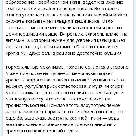
образование новой костной ткани ведёт к снижению
толщи костей и слабости по прочности. Во-вторых,
этанол усиливает выведение кальция с мочой и может
снижать всасывание кальция в кишечнике. Мало
кальция — меньше минерализации костей и риск их
деминерализции выше. В-третьих, алкоголь влияет на
витамин D, который нужен для усвоения кальция. Без
достаточного уровня витамина D кости становятся
хрупкими, даже если в рационе достаточно кальция.
Гормональные механизмы тоже не остаются в стороне.
У женщин после наступления менопаузы падает
уровень эстрогенов, а алкоголь может усиливать этот
эффект, усугубляя риск остеопороза. У мужчин спирт
может снижать тестостерон и влиять на суставную и
мышечную массу, что косвенно тоже влияет на
прочность костей. Помимо этого, злоупотребление
алкоголем может нарушать сон и обмен глюкозы, что
ещё больше сказывается на костной ткани — ведь
восстановление и обновление требуют энергии и
времени на полноценный отдых.