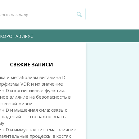
КОРОНАВИРУС
СВЕЖИЕ ЗАПИСИ
ка и метаболизм витамина D:
орфизмы VDR и их значение
н D и когнитивные функции:
ное влияние на безопасность в
дневной жизни
н D и мышечная сила: связь с
 падений — что важно знать
му
н D и иммунная система: влияние
палительные процессы в костях