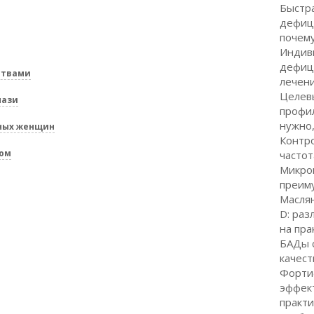
Быстр
дефици
почему
Индив
дефици
ствами
лечени
Целев
мази
профил
нужно,
ных женщин
Контро
том
частот
Микро
преим
Масля
D: раз
на пра
БАДы с
качест
Форти
эффект
практи