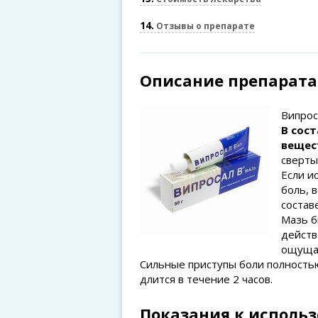
14
Отзывы о препарате
Описание препарата
Випрос
В сос
вещес
сверты
Если и
боль, 
состав
Мазь б
действ
ощущае
Сильные приступы боли полностью
длится в течение 2 часов.
Показания к исполь