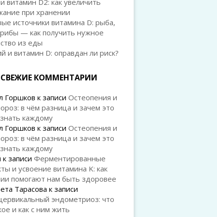
и витамин D2: как увеличить
жание при хранении
ые источники витамина D: рыба,
грибы — как получить нужное
ство из еды
й и витамин D: оправдан ли риск?
СВЕЖИЕ КОММЕНТАРИИ
л Горшков
к записи
Остеопения и
ороз: в чём разница и зачем это
 знать каждому
л Горшков
к записи
Остеопения и
ороз: в чём разница и зачем это
 знать каждому
й
к записи
Ферментированные
ты и усвоение витамина K: как
рии помогают нам быть здоровее
ета Тарасова
к записи
цервикальный эндометриоз: что
кое и как с ним жить