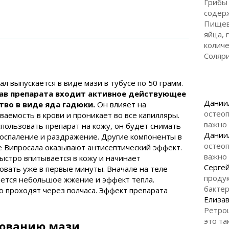
Грибы 
содер
Пищев
яйца, 
количе
Соляри
ал выпускается в виде мази в тубусе по 50 грамм.
тав препарата входит активное действующее
Дании
тво в виде яда гадюки.
Он влияет на
остеоп
ваемость в крови и проникает во все капилляры.
важно
спользовать препарат на кожу, он будет снимать
Дании
воспаление и раздражение. Другие компоненты в
остеоп
е Випросала оказывают антисептический эффект.
важно
ыстро впитывается в кожу и начинает
Серге
овать уже в первые минуты. Вначале на теле
продук
тся небольшое жжение и эффект тепла.
бакте
 проходят через полчаса. Эффект препарата
Елизав
Ретро
это та
зованию мази