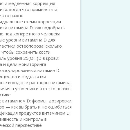
ая и медленная коррекция
та: когда что применять и
 это важно
идуальные схемы коррекции
та витамина D: как подобрать
е под конкретного человека
ые уровни витамина D для
актики остеопороза: сколько
 чтобы сохранить кости
ль уровня 25(OH)D в крови:
а и цели мониторинга
капсулированный витамин D:
ущества и недостатки
ные и водные растворы витамина
личия в усвоении и что это значит
ктике
 витамином D: формы, дозировки,
во — как выбрать и не ошибиться
фикация продуктов витамином D:
ивность и контроль в
ческой перспективе