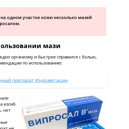
 на одном участке кожи несколько мазей
росалом.
пользовании мази
едил организму и быстрее справился с болью,
мендации по использованию:
нный препарат Индометацин
чале
а изгиб
, нет
чные
арат не