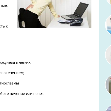
тме;
сть к
ркулеза в легких;
овотечением;
нгиоспазмы;
боте печение или почек;