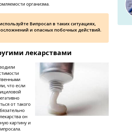
омляемости организма.
 используйте Випросал в таких ситуациях,
 осложнений и опасных побочных действий.
ругими лекарствами
оводили
стимости
ственными
и, что если
лициловой
негативно
ться от такого
обязательно
лекарства он
лную картину и
ипросала.