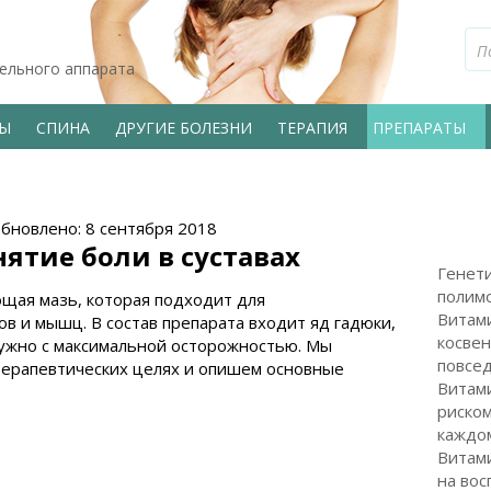
тельного аппарата
ВЫ
СПИНА
ДРУГИЕ БОЛЕЗНИ
ТЕРАПИЯ
ПРЕПАРАТЫ
Обновлено: 8 сентября 2018
ятие боли в суставах
Генети
полим
щая мазь, которая подходит для
Витами
ов и мышц. В состав препарата входит яд гадюки,
косвен
нужно с максимальной осторожностью. Мы
повсе
 терапевтических целях и опишем основные
Витами
риском
каждо
Витами
на вос