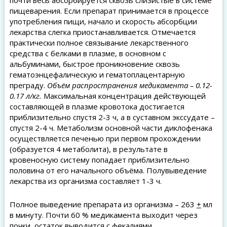
пищеварения. Если препарат принимается в процессе
употребления пищи, начало и скорость абсорбции
лекарства слегка приостанавливается. Отмечается
практически полное связывание лекарственного
средства с белками в плазме, в основном с
альбуминами, быстрое проникновение сквозь
гематоэнцефалическую и гематоплацентарную
преграду.
Объём распространения медикамента – 0.12-
0.17 л/кг.
Максимальная концентрация действующей
составляющей в плазме кровотока достигается
приблизительно спустя 2-3 ч, а в суставном экссудате –
спустя 2-4 ч. Метаболизм основной части диклофенака
осуществляется печенью при первом прохождении
(образуется 4 метаболита), в результате в
кровеносную систему попадает приблизительно
половина от его начального объёма. Полувыведение
лекарства из организма составляет 1-3 ч.
Полное выведение препарата из организма – 263
+
мл
в минуту. Почти 60 % медикамента выходит через
почки, остаток выводится с фекалиями.