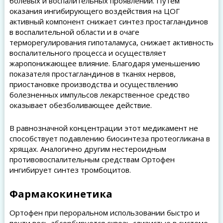
болевых и воспалительных проявлений. Путем
оказания ингибирующего воздействия на ЦОГ
активный компонент снижает синтез простагландинов
в воспалительной области и в очаге
терморегулирования гипоталамуса, снижает активность
воспалительного процесса и осуществляет
жаропонижающее влияние. Благодаря уменьшению
показателя простагландинов в тканях нервов,
приостановке производства и осуществлению
болезненных импульсов лекарственное средство
оказывает обезболивающее действие.
В равнозначной концентрации этот медикамент не
способствует подавлению биосинтеза протеогликана в
хрящах. Аналогично другим нестероидным
противовоспалительным средствам Ортофен
ингибирует синтез тромбоцитов.
Фармакокинетика
Ортофен при пероральном использовании быстро и
почти весь абсорбируется сквозь слизистые в системе