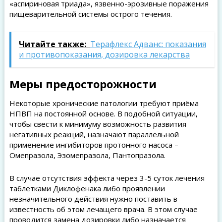
«аспириновая триада», язвенно-эрозивные поражения
пищеварительной системы острого течения.
Читайте также:
Терафлекс Адванс: показания
и противопоказания, дозировка лекарства
Меры предосторожности
Некоторые хронические патологии требуют приёма
НПВП на постоянной основе. В подобной ситуации,
чтобы свести к минимуму возможность развития
негативных реакций, назначают параллельной
применение ингибиторов протонного насоса –
Омепразола, Эзомепразола, Пантопразола.
В случае отсутствия эффекта через 3-5 суток лечения
таблетками Диклофенака либо проявлении
незначительного действия нужно поставить в
известность об этом лечащего врача. В этом случае
проводится замена дозировки либо назначается