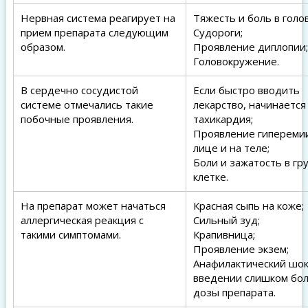
Нервная система реагирует на
Тяжесть и боль в голов
прием препарата следующим
Судороги;
образом.
Проявление диплопии;
Головокружение.
В сердечно сосудистой
Если быстро вводить
системе отмечались такие
лекарство, начинается
побочные проявления.
тахикардия;
Проявление гипереми
лице и на теле;
Боли и зажатость в гр
клетке.
На препарат может начаться
Красная сыпь на коже;
аллергическая реакция с
Сильный зуд;
такими симптомами.
Крапивница;
Проявление экзем;
Анафилактический шок
введении слишком бо
дозы препарата.