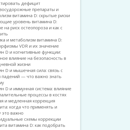
ктировать дефицит
восудорожные препараты и
лизм витамина D: скрытые риски
ющие уровень витамина D:
е на риск остеопороза и как с
жить
ка и метаболизм витамина D:
орфизмы VDR и их значение
н D и когнитивные функции:
ное влияние на безопасность в
дневной жизни
н D и мышечная сила: связь с
 падений — что важно знать
му
н D и иммунная система: влияние
палительные процессы в костях
ая и медленная коррекция
та: когда что применять и
 это важно
идуальные схемы коррекции
та витамина D: как подобрать