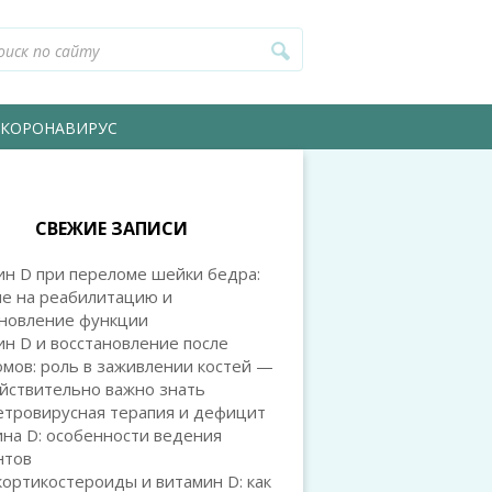
КОРОНАВИРУС
СВЕЖИЕ ЗАПИСИ
ин D при переломе шейки бедра:
ие на реабилитацию и
ановление функции
н D и восстановление после
мов: роль в заживлении костей —
йствительно важно знать
етровирусная терапия и дефицит
на D: особенности ведения
нтов
ортикостероиды и витамин D: как