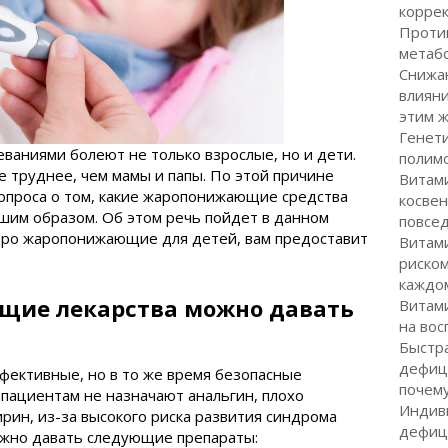
корре
Проти
метабо
Снижа
влияни
этим 
Генети
ваниями болеют не только взрослые, но и дети.
полим
 труднее, чем мамы и папы. По этой причине
Витами
проса о том, какие жаропонижающие средства
косвен
шим образом. Об этом речь пойдет в данном
повсе
ро жаропонижающие для детей, вам предоставит
Витами
риском
каждо
щие лекарства можно давать
Витами
на вос
Быстр
дефици
фективные, но в то же время безопасные
почему
пациентам не назначают анальгин, плохо
Индив
рин, из-за высокого риска развития синдрома
дефици
ожно давать следующие препараты: