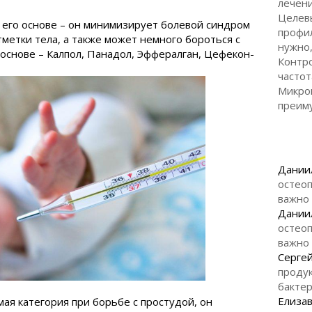
лечени
Целев
 его основе – он минимизирует болевой синдром
профил
метки тела, а также может немного бороться с
нужно,
 основе – Калпол, Панадол, Эффералган, Цефекон-
Контро
частот
Микро
преим
Дании
остеоп
важно
Дании
остеоп
важно
Серге
продук
бакте
Елизав
ая категория при борьбе с простудой, он