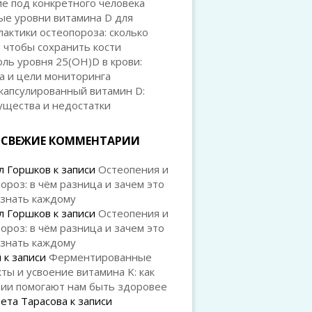
е под конкретного человека
ые уровни витамина D для
актики остеопороза: сколько
 чтобы сохранить кости
ль уровня 25(OH)D в крови:
а и цели мониторинга
капсулированный витамин D:
ущества и недостатки
СВЕЖИЕ КОММЕНТАРИИ
л Горшков
к записи
Остеопения и
ороз: в чём разница и зачем это
 знать каждому
л Горшков
к записи
Остеопения и
ороз: в чём разница и зачем это
 знать каждому
й
к записи
Ферментированные
ты и усвоение витамина K: как
рии помогают нам быть здоровее
ета Тарасова
к записи