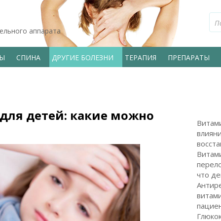
тельного аппарата
ВЫ
СПИНА
ДРУГИЕ БОЛЕЗНИ
ТЕРАПИЯ
ПРЕПАРАТЫ
ля детей: какие можно
Витам
влиян
восст
Витами
перело
что де
Антир
витами
пацие
Глюкок