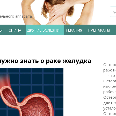
тельного аппарата
ВЫ
СПИНА
ДРУГИЕ БОЛЕЗНИ
ТЕРАПИЯ
ПРЕПАРАТЫ
нужно знать о раке желудка
Остеоп
работн
— что 
Остео
наклон
рабоч
Остеоп
длите
устало
Остеоп