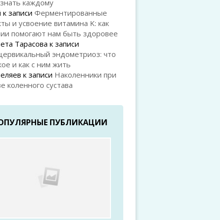
 знать каждому
й
к записи
Ферментированные
ты и усвоение витамина K: как
рии помогают нам быть здоровее
ета Тарасова
к записи
цервикальный эндометриоз: что
кое и как с ним жить
Беляев
к записи
Наколенники при
е коленного сустава
ОПУЛЯРНЫЕ ПУБЛИКАЦИИ