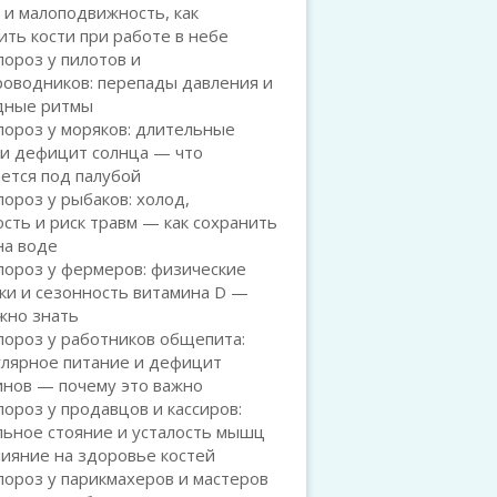
 и малоподвижность, как
ть кости при работе в небе
ороз у пилотов и
роводников: перепады давления и
дные ритмы
ороз у моряков: длительные
 и дефицит солнца — что
ется под палубой
ороз у рыбаков: холод,
сть и риск травм — как сохранить
на воде
пороз у фермеров: физические
ки и сезонность витамина D —
жно знать
пороз у работников общепита:
улярное питание и дефицит
инов — почему это важно
ороз у продавцов и кассиров:
льное стояние и усталость мышц
лияние на здоровье костей
ороз у парикмахеров и мастеров