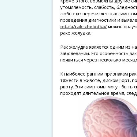
Кроме этого, возможны другие сим
утомляемость, слабость, бледност
любых из перечисленных симптом
проведения диагностики и выявле
mt.ru/rak-zheludka/
можно получи
раке желудка.
Рак желудка является одним из н
заболеваний. Его особенность за
появиться через несколько месяце
К наиболее ранним признакам рак
тяжести в животе, дискомфорт, п
рвоту. Эти симптомы могут быть с
проходят длительное время, следу