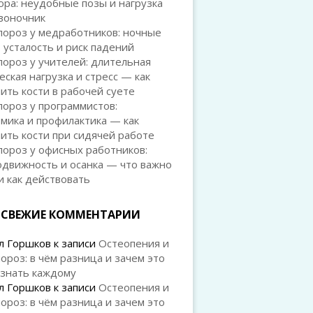
ра: неудобные позы и нагрузка
воночник
пороз у медработников: ночные
 усталость и риск падений
ороз у учителей: длительная
еская нагрузка и стресс — как
ить кости в рабочей суете
ороз у программистов:
мика и профилактика — как
ить кости при сидячей работе
ороз у офисных работников:
одвижность и осанка — что важно
и как действовать
СВЕЖИЕ КОММЕНТАРИИ
л Горшков
к записи
Остеопения и
ороз: в чём разница и зачем это
 знать каждому
л Горшков
к записи
Остеопения и
ороз: в чём разница и зачем это