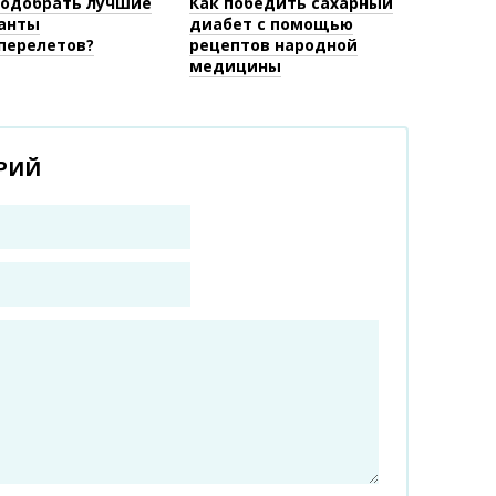
подобрать лучшие
Как победить сахарный
анты
диабет с помощью
перелетов?
рецептов народной
медицины
РИЙ