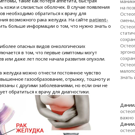
птомы, такие как потеря аппетита, быстрая
маникю
ь кожи и слизистых оболочек. В случае появления
на поз
ов необходимо обратиться к врачу для
Остео
ния возможного рака желудка. На сайте
patient-
смены,
ть больше информации о том, что нужно знать о
Остеоп
статич
сохран
Остеоп
аиболее опасных видов онкологических
эргоно
ключается в том, что первые симптомы могут
сохран
в или даже лет после начала развития опухоли.
Остеоп
малоп
а желудка можно отнести постоянное чувство
знать 
овышенное газообразование, отрыжку, тошноту и
вязаны с другими заболеваниями, но если они не
ет обратиться к врачу для диагностики.
Дании
остеоп
важно
Дании
остеоп