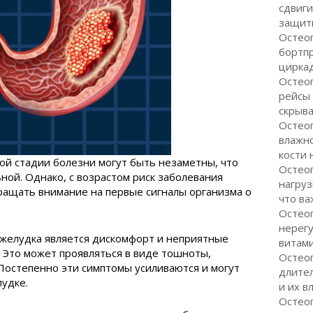
сдвиги
защити
Остеоп
бортп
цирка
Остеоп
рейсы
скрыва
Остеоп
влажно
кости 
ой стадии болезни могут быть незаметны, что
Остео
ной. Однако, с возрастом риск заболевания
нагруз
ращать внимание на первые сигналы организма о
что ва
Остео
нерег
 желудка является дискомфорт и неприятные
витам
 Это может проявляться в виде тошноты,
Остеоп
Постепенно эти симптомы усиливаются и могут
длите
лудке.
и их в
Остеоп