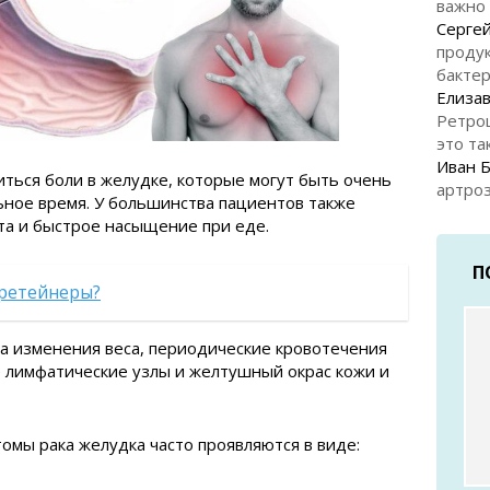
важно
Серге
продук
бакте
Елизав
Ретро
это та
Иван 
иться боли в желудке, которые могут быть очень
артроз
ьное время. У большинства пациентов также
а и быстрое насыщение при еде.
П
 ретейнеры?
а изменения веса, периодические кровотечения
е лимфатические узлы и желтушный окрас кожи и
омы рака желудка часто проявляются в виде: