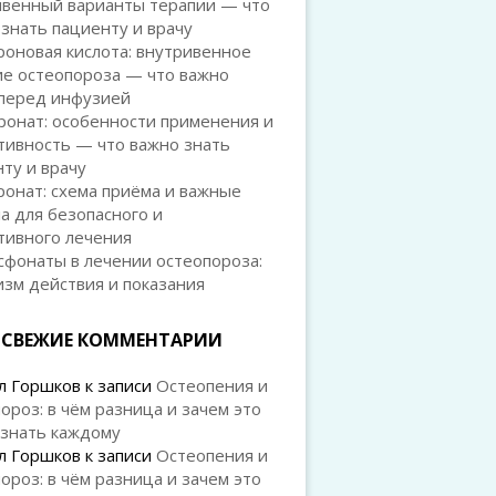
ивенный варианты терапии — что
знать пациенту и врачу
оновая кислота: внутривенное
ие остеопороза — что важно
 перед инфузией
ронат: особенности применения и
тивность — что важно знать
ту и врачу
онат: схема приёма и важные
а для безопасного и
тивного лечения
сфонаты в лечении остеопороза:
зм действия и показания
СВЕЖИЕ КОММЕНТАРИИ
л Горшков
к записи
Остеопения и
ороз: в чём разница и зачем это
 знать каждому
л Горшков
к записи
Остеопения и
ороз: в чём разница и зачем это