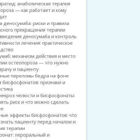
ратид: анаболическая терапия
ороза — как работает и кому
дит
 деносумаба: риски и правила
асного прекращения терапии
введения деносумаба и контроль
ивности лечения: практическое
одство
маб: механизм действия и место
пии остеопороза — что нужно
врачу и пациенту
чные переломы бедра на фоне
 бисфосфонатов: признаки и
остика
некроз челюсти и бисфосфонаты:
нять риск и что можно сделать
ее
ные эффекты бисфосфонатов: что
знать пациенту перед началом и
мя терапии
ронат: пероральный и