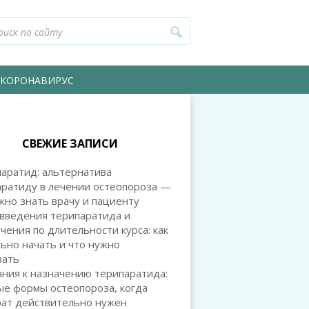
КОРОНАВИРУС
СВЕЖИЕ ЗАПИСИ
аратид: альтернатива
аратиду в лечении остеопороза —
жно знать врачу и пациенту
 введения терипаратида и
чения по длительности курса: как
ьно начать и что нужно
вать
ния к назначению терипаратида:
ые формы остеопороза, когда
рат действительно нужен