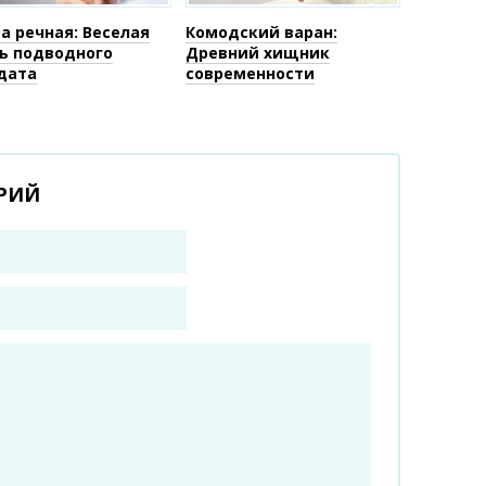
а речная: Веселая
Комодский варан:
ь подводного
Древний хищник
дата
современности
РИЙ