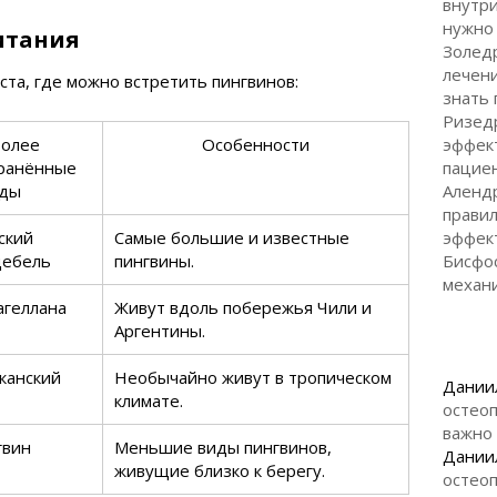
внутр
нужно 
итания
Золедр
лечен
ста, где можно встретить пингвинов:
знать
Ризед
олее
Особенности
эффек
ранённые
пациен
ды
Алендр
правил
ский
Самые большие и известные
эффек
дебель
пингвины.
Бисфо
механи
агеллана
Живут вдоль побережья Чили и
Аргентины.
анский
Необычайно живут в тропическом
Дании
климате.
остеоп
важно
гвин
Меньшие виды пингвинов,
Дании
живущие близко к берегу.
остеоп