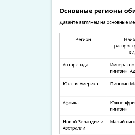
Основные регионы об
Давайте взглянем на основные ме
Регион
Наиб
распрост
ви
Антарктида
Император
пингвин, А
Южная Америка
Пингвин М
Африка
Южноафрик
пингвин
Новой Зеландии и
Малый пин
Австралии