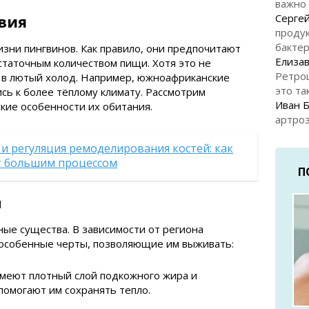
важно
вия
Серге
продук
бакте
изни пингвинов. Как правило, они предпочитают
Елизав
таточным количеством пищи. Хотя это не
Ретро
т в лютый холод. Например, южноафриканские
это та
сь к более тёплому климату. Рассмотрим
Иван 
кие особенности их обитания.
артроз
и регуляция ремоделирования костей: как
т большим процессом
П
м
ые существа. В зависимости от региона
 особенные черты, позволяющие им выживать:
меют плотный слой подкожного жира и
помогают им сохранять тепло.