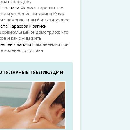
 знать каждому
й
к записи
Ферментированные
ты и усвоение витамина K: как
рии помогают нам быть здоровее
ета Тарасова
к записи
цервикальный эндометриоз: что
кое и как с ним жить
Беляев
к записи
Наколенники при
е коленного сустава
ОПУЛЯРНЫЕ ПУБЛИКАЦИИ