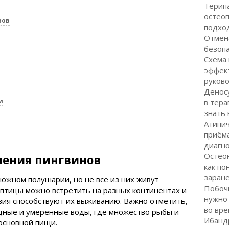
Терипа
остеоп
нов
подхо
Отмена
безоп
Схема 
эффект
руков
Деносу
и
в тера
знать 
Атипи
приёма
диагн
Остео
ления пингвинов
как по
заран
южном полушарии, но не все из них живут
Побоч
 птицы можно встретить на разных континентах и
нужно 
овия способствуют их выживанию. Важно отметить,
во вре
дные и умеренные воды, где множество рыбы и
Ибанд
основной пищи.