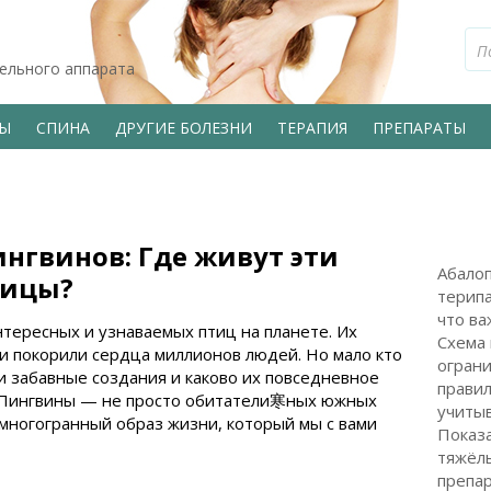
тельного аппарата
ВЫ
СПИНА
ДРУГИЕ БОЛЕЗНИ
ТЕРАПИЯ
ПРЕПАРАТЫ
нгвинов: Где живут эти
Абалоп
тицы?
терип
что ва
тересных и узнаваемых птиц на планете. Их
Схема
и покорили сердца миллионов людей. Но мало кто
ограни
ти забавные создания и каково их повседневное
правил
. Пингвины — не просто обитатели寒ных южных
учиты
многогранный образ жизни, который мы с вами
Показа
тяжёл
препа