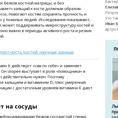
бакте
х белков костной матрицы, и без
Елизав
ывает» кальций к кости должным образом.
Ретро
ссе, помогают костям сохранять прочность и
это та
о у пожилых людей. Исследования показывают,
Иван 
K может поддерживать микроструктуру костей и
артроз
нно важно в периоды активного роста и резких
й.
П
 плотность костей: научные данные
мин K действует «сам по себе» и заменяет
. Он скорее выступает в роли «помощника» в
он действительно нужен. Поэтому
ое кальцием и витамином D, плюс умеренная
инации с достаточным уровнем витамина K дают
т на сосуды
Лы
пр
арбоксилировании белков сосудистой стенки,
со