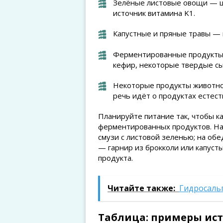
Зелёные листовые овощи — шпи
источник витамина K1.
Капустные и пряные травы — п
Ферментированные продукты 
кефир, некоторые твердые сы
Некоторые продукты животно
речь идёт о продуктах естес
Планируйте питание так, чтобы к
ферментированных продуктов. На
смузи с листовой зеленью; на обе
— гарнир из брокколи или капус
продукта.
Читайте также:
Гидросальп
Таблица: примеры ис