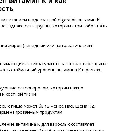
ен витамин K и как
ость
м питанием и адекватной digestión витамин K
тве. Однако есть группы, которым стоит обращать
ния жиров (липидный или панкреатический
инимающие антикоагулянты на кшталт варфарина
ать стабильный уровень витамина K в рамках,
кующие остеопорозом, которым важно
 и костной ткани
торых пища может быть менее насыщена K2,
ферментированным продуктам
ление витамина K для взрослых составляет
0 мкг для женщин. Это общий ориентир, который