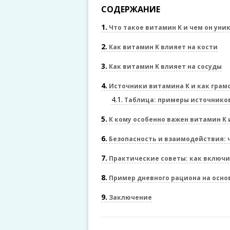
СОДЕРЖАНИЕ
1
Что такое витамин K и чем он уни
2
Как витамин K влияет на кости
3
Как витамин K влияет на сосуды
4
Источники витамина K и как грам
4.1
Таблица: примеры источнико
5
К кому особенно важен витамин K 
6
Безопасность и взаимодействия: 
7
Практические советы: как включит
8
Пример дневного рациона на осно
9
Заключение