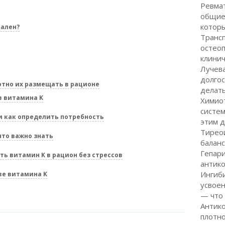
Ревма
общие
котор
кален?
Транс
остеоп
клинич
Лучева
долгос
отно их размещать в рационе
делат
в витамина K
Химио
систем
и как определить потребность
этим 
Тиреои
что важно знать
баланс
Гепари
ь витамин K в рацион без стрессов
антико
Ингиб
ве витамина K
усвоен
— что
Антик
плотно