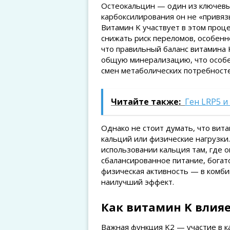
Остеокальцин — один из ключевы
карбоксилирования он не «привяз
Витамин K участвует в этом проце
снижать риск переломов, особенн
что правильный баланс витамина 
общую минерализацию, что особе
смен метаболических потребносте
Читайте также:
Ген LRP5 и
Однако не стоит думать, что вита
кальций или физические нагрузки
использовании кальция там, где 
сбалансированное питание, богат
физическая активность — в комб
наилучший эффект.
Как витамин K влияе
Важная функция K2 — участие в к