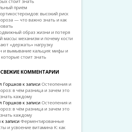
рых стоит знать
льный приём
ортикостероидов: высокий риск
ороза — что важно знать и как
вовать
одвижный образ жизни и потеря
й массы: механизм и почему кости
тают «держать» нагрузку
н и вымывание кальция: мифы и
 которые стоит знать
СВЕЖИЕ КОММЕНТАРИИ
л Горшков
к записи
Остеопения и
ороз: в чём разница и зачем это
 знать каждому
л Горшков
к записи
Остеопения и
ороз: в чём разница и зачем это
 знать каждому
й
к записи
Ферментированные
ты и усвоение витамина K: как