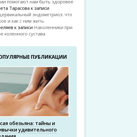
рии помогают нам быть здоровее
ета Тарасова
к записи
цервикальный эндометриоз: что
кое и как с ним жить
Беляев
к записи
Наколенники при
е коленного сустава
ОПУЛЯРНЫЕ ПУБЛИКАЦИИ
сая обезьяна: тайны и
ивычки удивительного
здания