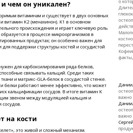
о кото
 и чем он уникален?
Длите
глюкок
воримым витаминам и существует в двух основных
остеоп
и витамин K2 (менахинон). K1 в основном
дейст
тельного происхождения и играет ключевую роль
Малоп
2 образуется в процессе микроорганизмов в
костно
тированных продуктах; он особенно важен для
перес
и для поддержки структуры костей и сосудистой
Кофеи
факты,
 нужен для карбоксилирования ряда белков,
способные связывать кальций. Среди таких
ткани и матрикс-GLA-белок в сосудистой стенке.
Дании
ти белки работают менее эффективно, что может
остеоп
риск кальцификации сосудов. В итоге витамин K
важно
щим звеном между модуляцией кальция и
Дании
 сосудов.
остеоп
важно
т на кости
Серге
продук
келет», это живой и сложный механизм.