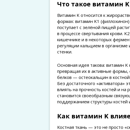
Что такое витамин K
Витамин K относится к жирораст
формах: витамин K1 (филлохинон) 
поступает с зелёной пищей расти
в процессе свертывания крови. K
кишечнике и в некоторых фермен
регуляции кальцием в организме 
стенки.
Основная идея такова: витамин K
превращая их в активные формы, 
белков — остеокальцин в костной 
Без достаточного «активатора» э
влиять на прочность костей и на 
становится своеобразным связую
поддержанием структуры костей и
Как витамин K влияе
Костная ткань — это не просто «с