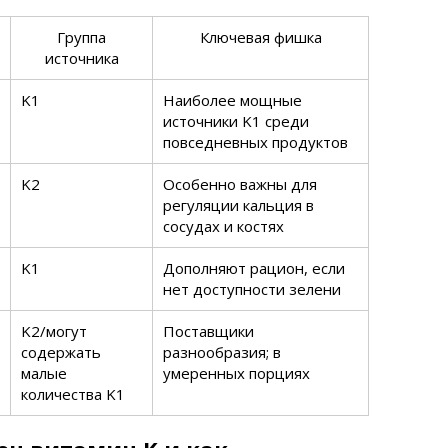
Группа
Ключевая фишка
источника
K1
Наиболее мощные
источники K1 среди
повседневных продуктов
K2
Особенно важны для
регуляции кальция в
сосудах и костях
K1
Дополняют рацион, если
нет доступности зелени
K2/могут
Поставщики
содержать
разнообразия; в
малые
умеренных порциях
количества K1