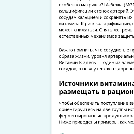
особенно матрикс-GLA-белка (MG
кальцификации стенок артерий. Эт
сосудам кальцием и сохранять их 
витамина K риск кальцификации, 
может снижаться. Опять же, речь 
естественных механизмов защиты
Важно помнить, что сосудистые 
образа жизни, уровня артериально
Витамин K здесь — один из элем
сосудов, а не «путёвка» в здоров
Источники витамина 
размещать в рацион
Чтобы обеспечить поступление ви
ориентируйтесь на две группы ист
ферментированные продукты/моло
Ниже приведены примеры, как мо