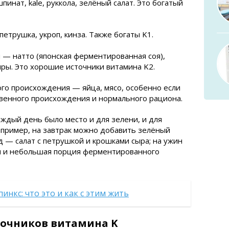
нат, kale, руккола, зелёный салат. Это богатый
етрушка, укроп, кинза. Также богаты K1.
— натто (японская ферментированная соя),
ры. Это хорошие источники витамина K2.
го происхождения — яйца, мясо, особенно если
твенного происхождения и нормального рациона.
аждый день было место и для зелени, и для
пример, на завтрак можно добавить зелёный
д — салат с петрушкой и крошками сыра; на ужин
ты и небольшая порция ферментированного
инкс: что это и как с этим жить
точников витамина K