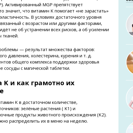
P). Активированный MGP препятствует
о значит, что витамин K помогает «не зарастать»
эластичность. В условиях достаточного уровня
связанный с возрастом или другими факторами,
идёт не об устранении всех рисков, а об усилении
 тканей.
проблемы — результат множества факторов:
го давления, холестерина, курения и т. д.
ентов общего комплекса поддержки здоровья
ые сосуды с магической таблетки.
K и как грамотно их
е
тамин K в достаточном количестве,
очников: зелёные растения ( K1) и
чные продукты животного происхождения (K2).
жно распределить их в меню на неделю.