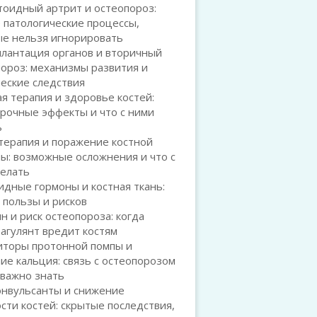
тоидный артрит и остеопороз:
 патологические процессы,
ые нельзя игнорировать
плантация органов и вторичный
ороз: механизмы развития и
еские следствия
я терапия и здоровье костей:
рочные эффекты и что с ними
ь
терапия и поражение костной
ы: возможные осложнения и что с
делать
дные гормоны и костная ткань:
 пользы и рисков
н и риск остеопороза: когда
агулянт вредит костям
иторы протонной помпы и
ие кальция: связь с остеопорозом
 важно знать
онвульсанты и снижение
сти костей: скрытые последствия,