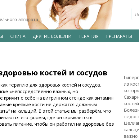
тельного аппарата
ВЫ
СПИНА
ДРУГИЕ БОЛЕЗНИ
ТЕРАПИЯ
ПРЕПАРАТЫ
здоровью костей и сосудов
Гипер
из кос
как терапию для здоровья костей и сосудов,
которы
писке «непосредственно важных, но
Сахарн
 кричит о себе на витринном стенде как витамин
костей
 самые крепкие кости не держатся должным
Болез
жать” на кальций. В этой статье мы разберём, что
недост
ичаются его формы, где он скрывается в
Целиа
овать питание, чтобы он работал на здоровье без
кальци
важно