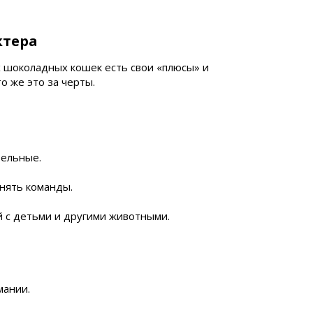
ктера
их шоколадных кошек есть свои «плюсы» и
о же это за черты.
ельные.
лнять команды.
 с детьми и другими животными.
мании.