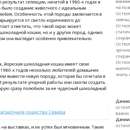
маникю
 результат селекции, начатой в 1980-х годах в
на поз
 было создание животного с идеальным
Остео
любия. Особенность этой породы заключается в
смены,
арьируется от светло-коричневого до
Остеоп
тоит отметить, что такой окрас может
статич
 шоколадной кошки, но и у других пород, однако
сохран
ром она выглядит особенно привлекательно.
Остеоп
эргоно
сохран
Остеоп
к, йоркская шоколадная кошка имеет свою
малоп
 1980-х годов несколько любителей домашних
знать 
и вывести новую породу, которая бы сочетала в
 В результате упорной работы они смогли создать
орую сразу полюбили за ее чудесный шоколадный
Дании
остеоп
загадочное существо Севера
важно
Дании
остеоп
на выставках, и их успех был мгновенным. Такие