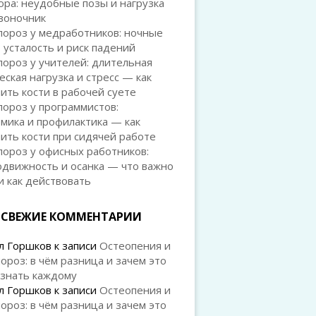
ра: неудобные позы и нагрузка
воночник
пороз у медработников: ночные
 усталость и риск падений
ороз у учителей: длительная
еская нагрузка и стресс — как
ить кости в рабочей суете
ороз у программистов:
мика и профилактика — как
ить кости при сидячей работе
ороз у офисных работников:
одвижность и осанка — что важно
и как действовать
СВЕЖИЕ КОММЕНТАРИИ
л Горшков
к записи
Остеопения и
ороз: в чём разница и зачем это
 знать каждому
л Горшков
к записи
Остеопения и
ороз: в чём разница и зачем это