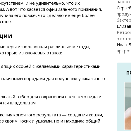
важно
сутствием, и не удивительно, что их
Серге
м. А вот что касается официального признания,
продук
лучила его позже, что сделало ее еще более
бакте
отных.
Елизав
Ретро
кции
это та
Иван 
ционеры использовали различные методы,
артроз
которые из ключевых этапов:
одящих особей с желаемыми характеристиками.
П
азличными породами для получения уникального
ельный отбор для сохранения внешнего вида и
ятся владельцам.
жения конечного результата — создания кошки,
аз своим носик и ушками, но и находила общий