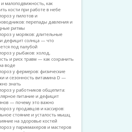
 и малоподвижность, как
ть кости при работе в небе
ороз у пилотов и
роводников: перепады давления и
дные ритмы
ороз у моряков: длительные
 и дефицит солнца — что
ется под палубой
ороз у рыбаков: холод,
сть и риск травм — как сохранить
на воде
пороз у фермеров: физические
ки и сезонность витамина D —
жно знать
пороз у работников общепита:
улярное питание и дефицит
инов — почему это важно
ороз у продавцов и кассиров:
льное стояние и усталость мышц
лияние на здоровье костей
ороз у парикмахеров и мастеров