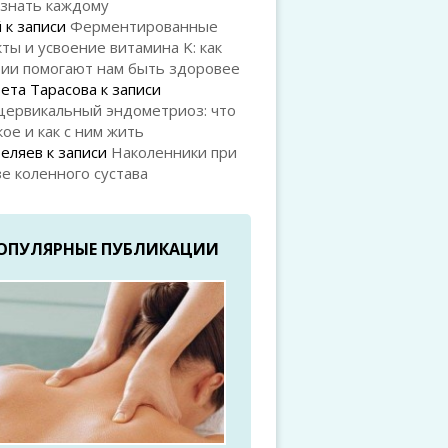
 знать каждому
й
к записи
Ферментированные
ты и усвоение витамина K: как
рии помогают нам быть здоровее
ета Тарасова
к записи
цервикальный эндометриоз: что
кое и как с ним жить
Беляев
к записи
Наколенники при
е коленного сустава
ОПУЛЯРНЫЕ ПУБЛИКАЦИИ