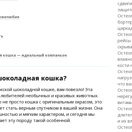
сдвиги
защити
Остеоп
ружелюбие
бортп
цирка
Остеоп
ть
рейсы
скрыва
Остеоп
я кошка — идеальный компаньон
влажно
кости 
Остео
 шоколадная кошка?
нагруз
что ва
ркской шоколадной кошке, вам повезло! Эта
Остео
 любителей необычных и красивых животных.
нерег
 не просто кошка с оригинальным окрасом, это
витам
ет стать верным спутником в вашей жизни. Она
Остеоп
ностью и мягким характером, и сегодня мы
длите
ает эту породу такой особенной.
и их в
Остеоп