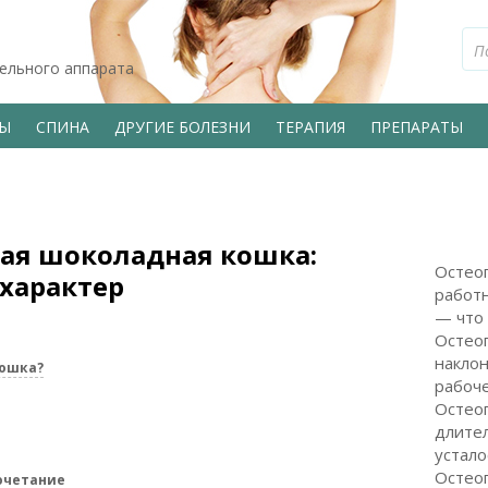
тельного аппарата
ВЫ
СПИНА
ДРУГИЕ БОЛЕЗНИ
ТЕРАПИЯ
ПРЕПАРАТЫ
ая шоколадная кошка:
Остеоп
 характер
работн
— что 
Остео
наклон
кошка?
рабоч
Остеоп
длите
устало
Остеоп
очетание