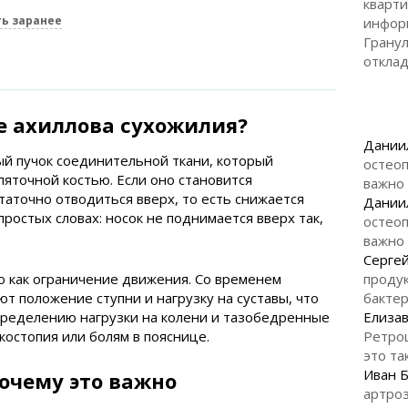
кварти
ь заранее
инфор
Гранул
откла
е ахиллова сухожилия?
Дании
й пучок соединительной ткани, который
остеоп
яточной костью. Если оно становится
важно
таточно отводиться вверх, то есть снижается
Дании
простых словах: носок не поднимается вверх так,
остеоп
важно
Серге
о как ограничение движения. Со временем
продук
 положение ступни и нагрузку на суставы, что
бакте
спределению нагрузки на колени и тазобедренные
Елизав
скостопия или болям в пояснице.
Ретро
это та
Иван 
очему это важно
артроз