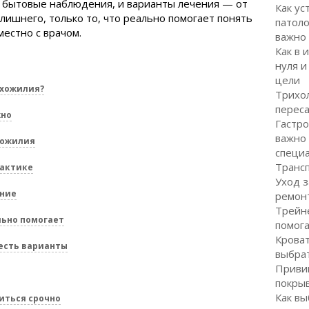
и бытовые наблюдения, и варианты лечения — от
Как ус
лишнего, только то, что реально помогает понять
патоло
естно с врачом.
важно
Как в 
нуля и
цели
ухожилия?
Трихол
перес
жно
Гастро
важно
хожилия
специ
Транс
рактике
Уход з
ение
ремон
Трейне
льно помогает
помог
Кроват
 есть варианты
выбра
Привив
покрыв
Как вы
иться срочно