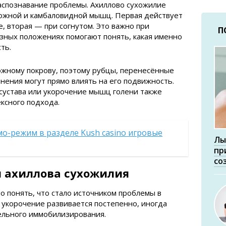
спознавание проблемы. Ахиллово сухожилие
ожной и камбаловидной мышц. Первая действует
, вторая — при согнутом. Это важно при
П
разных положениях помогают понять, какая именно
ть.
кожному покрову, поэтому рубцы, перенесённые
ения могут прямо влиять на его подвижность.
сустава или укорочение мышц голени также
ксного подхода.
мо-режим в разделе Kush casino игровые
Лы
пр
со
 ахиллова сухожилия
 понять, что стало источником проблемы в
 укорочение развивается постепенно, иногда
ельного иммобилизирования.