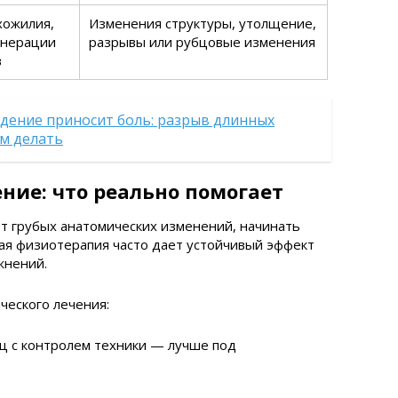
хожилия,
Изменения структуры, утолщение,
енерации
разрывы или рубцовые изменения
в
едение приносит боль: разрыв длинных
м делать
ние: что реально помогает
ет грубых анатомических изменений, начинать
ная физиотерапия часто дает устойчивый эффект
жнений.
ческого лечения:
 с контролем техники — лучше под