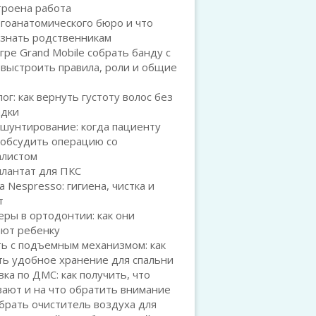
троена работа
гоанатомического бюро и что
 знать родственникам
игре Grand Mobile собрать банду с
 выстроить правила, роли и общие
ог: как вернуть густоту волос без
адки
шунтирование: когда пациенту
 обсудить операцию со
алистом
плантат для ПКС
а Nespresso: гигиена, чистка и
т
ры в ортодонтии: как они
ают ребенку
ь с подъемным механизмом: как
ть удобное хранение для спальни
ка по ДМС: как получить, что
ают и на что обратить внимание
брать очиститель воздуха для