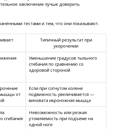
ательное заключение лучше доверить
ранёнными тестами и тем, что они показывают.
нивает
Типичный результат при
укорочении
вижения
Уменьшение градусов тыльного
сгибания по сравнению со
здоровой стороной
орочение
Если при согнутом колене
 мышцы от
подвижность увеличивается —
ой
виновата икроножная мышца
ла
Невозможность или резкая
о сгибания
утомляемость при подъёме на
одной ноге