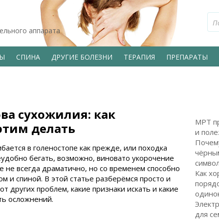
тельного аппарата
ВЫ
СПИНА
ДРУГИЕ БОЛЕЗНИ
ТЕРАПИЯ
ПРЕПАРАТЫ
ва сухожилия: как
МРТ пр
 этим делать
и поле
Почем
ибается в голеностопе как прежде, или походка
чёрным
неудобно бегать, возможно, виновато укорочение
символ
е не всегда драматично, но со временем способно
Как хо
м и спиной. В этой статье разберёмся просто и
поряд
от других проблем, какие признаки искать и какие
одинок
ть осложнений.
Электр
для с