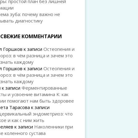
ры: простой план без лишней
мации
ема зуба: почему важно не
дывать диагностику
СВЕЖИЕ КОММЕНТАРИИ
л Горшков
к записи
Остеопения и
ороз: в чём разница и зачем это
 знать каждому
л Горшков
к записи
Остеопения и
ороз: в чём разница и зачем это
 знать каждому
й
к записи
Ферментированные
ты и усвоение витамина K: как
рии помогают нам быть здоровее
ета Тарасова
к записи
цервикальный эндометриоз: что
кое и как с ним жить
Беляев
к записи
Наколенники при
е коленного сустава