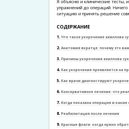
Я объясню и клинические тесты, 
упражнений до операций. Ничего 
ситуацию и принять решение совм
СОДЕРЖАНИЕ
1
Что такое укорочение ахиллова с
2
Анатомия вкратце: почему это ва
3
Причины укорочения ахиллова су
4
Как укорочение проявляется на п
5
Как врачи диагностируют укороч
6
Консервативное лечение: что реа
7
Когда показана операция и какие
8
Реабилитация после лечения
9
Красные флаги: когда нужно обрат