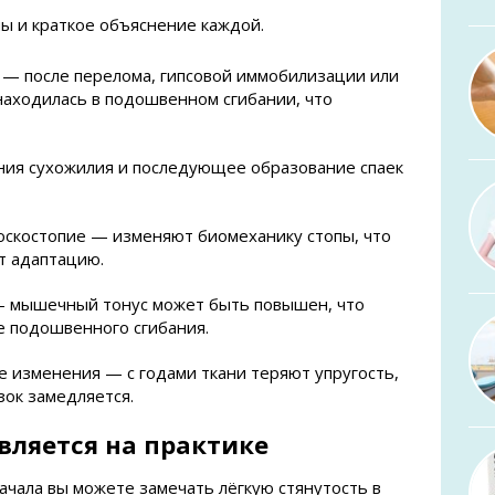
ы и краткое объяснение каждой.
— после перелома, гипсовой иммобилизации или
находилась в подошвенном сгибании, что
ия сухожилия и последующее образование спаек
оскостопие — изменяют биомеханику стопы, что
т адаптацию.
— мышечный тонус может быть повышен, что
е подошвенного сгибания.
 изменения — с годами ткани теряют упругость,
зок замедляется.
вляется на практике
ачала вы можете замечать лёгкую стянутость в