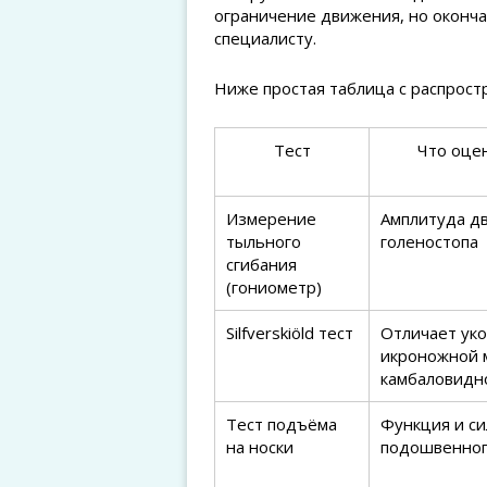
ограничение движения, но оконч
специалисту.
Ниже простая таблица с распрост
Тест
Что оце
Измерение
Амплитуда д
тыльного
голеностопа
сгибания
(гониометр)
Silfverskiöld тест
Отличает ук
икроножной
камбаловидн
Тест подъёма
Функция и си
на носки
подошвенног