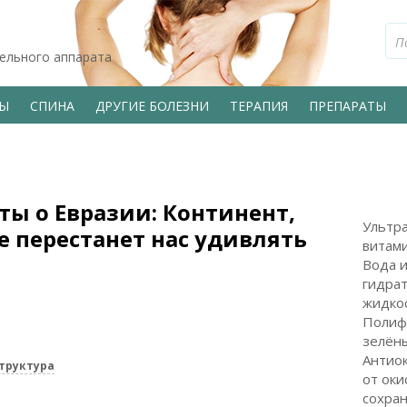
тельного аппарата
ВЫ
СПИНА
ДРУГИЕ БОЛЕЗНИ
ТЕРАПИЯ
ПРЕПАРАТЫ
ы о Евразии: Континент,
Ультр
е перестанет нас удивлять
витами
Вода 
гидрат
жидкос
Полиф
зелёны
Антиок
труктура
от оки
сохран