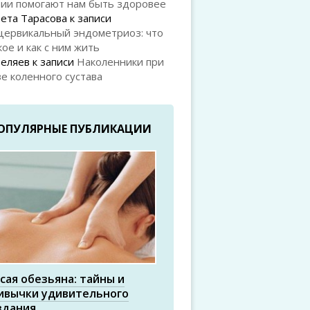
рии помогают нам быть здоровее
ета Тарасова
к записи
цервикальный эндометриоз: что
кое и как с ним жить
Беляев
к записи
Наколенники при
е коленного сустава
ОПУЛЯРНЫЕ ПУБЛИКАЦИИ
сая обезьяна: тайны и
ивычки удивительного
здания