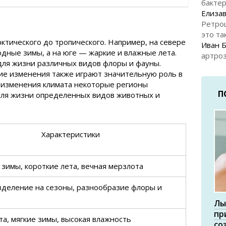
бакте
Елизав
Ретро
это та
ктического до тропического. Например, на севере
Иван 
дные зимы, а на юге — жаркие и влажные лета.
артроз
для жизни различных видов флоры и фауны.
ие изменения также играют значительную роль в
е изменения климата некоторые регионы
П
ля жизни определенных видов животных и
Характеристики
зимы, короткие лета, вечная мерзлота
зделение на сезоны, разнообразие флоры и
Лы
пр
та, мягкие зимы, высокая влажность
со