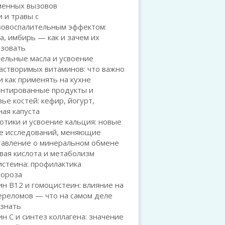
менных вызовов
 и травы с
вовоспалительным эффектом:
а, имбирь — как и зачем их
ьзовать
ельные масла и усвоение
астворимых витаминов: что важно
и как применять на кухне
нтированные продукты и
ье костей: кефир, йогурт,
ая капуста
тики и усвоение кальция: новые
е исследований, меняющие
тавление о минеральном обмене
вая кислота и метаболизм
стеина: профилактика
пороза
н B12 и гомоцистеин: влияние на
ереломов — что на самом деле
 знать
н C и синтез коллагена: значение