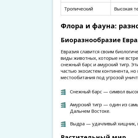
Тропический
Высокая т
Флора и фауна: раз
Биоразнообразие Евр
Евразия славится своим биологич
виды животных, которые не встре
снежный барс и амурский тигр. Э
частью экосистем континента, но 
местообитания под угрозой унич
Снежный барс — символ высок
Амурский тигр — один из сам
Дальнем Востоке.
Выдра — удачливый хищник, к
Растительный мир