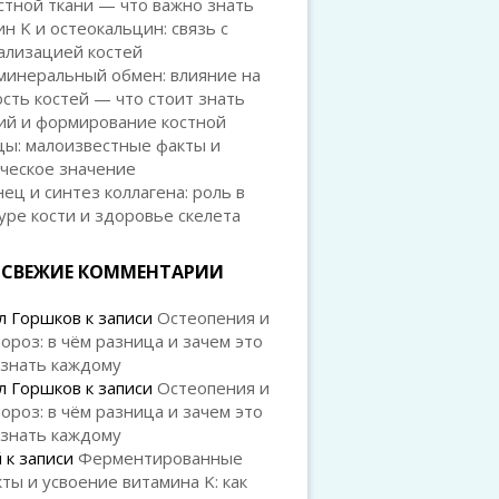
стной ткани — что важно знать
н K и остеокальцин: связь с
ализацией костей
минеральный обмен: влияние на
сть костей — что стоит знать
ий и формирование костной
цы: малоизвестные факты и
ческое значение
ец и синтез коллагена: роль в
уре кости и здоровье скелета
СВЕЖИЕ КОММЕНТАРИИ
л Горшков
к записи
Остеопения и
ороз: в чём разница и зачем это
 знать каждому
л Горшков
к записи
Остеопения и
ороз: в чём разница и зачем это
 знать каждому
й
к записи
Ферментированные
ты и усвоение витамина K: как