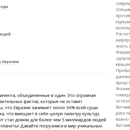
совре
роды
Специи
проти
куркум
испол
Растит
людей
жирор
знать 
Ферме
здоров
ь Евразию
квашен
Пробио
данны
предс
Фолие
гомоци
тинента, объединённые в один. Это огромная
остео
ивительных фактов, которые не оставят
Витами
ы, что Евразия занимает около 36% всей суши
риск п
ка, что вмещает в себе целую палитру культур,
важно
ент стал домом для более чем 5 миллиардов людей
Витами
 планеты! Давайте погрузимся в мир уникальных