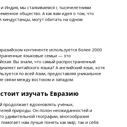
ай и Индия, мы сталкиваемся с тысячелетними
енное общество. А как вам идея о том, что
 и хиндустанцы, могут обитать на одном
вразийском континенте используется более 2000
страненные языковые семьи — это
йская. Вы знали, что самый распространенный
иалект китайского языка? А английский язык, хотя
ользуется по всей Азии, предоставляя уникальное
ие связи между востоком и западом.
стоит изучать Евразию
ый продолжает вдохновлять учёных,
телей природы. Он полон неожиданностей и
го удивительной географии, многообразия
помогает нам лучше понять как мир, так и себя.