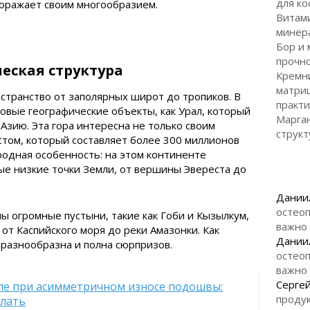
для ко
поражает своим многообразием.
Витами
минер
Бор и 
прочно
еская структура
Кремн
матри
странство от заполярных широт до тропиков. В
практи
ковые географические объекты, как Урал, который
Марган
Азию. Эта гора интересна не только своим
структ
стом, который составляет более 300 миллионов
родная особенность: на этом континенте
ые низкие точки Земли, от вершины Эвереста до
Дании
остеоп
ы огромные пустыни, такие как Гоби и Кызылкум,
важно
т Каспийского моря до реки Амазонки. Как
Дании
 разнообразна и полна сюрпризов.
остеоп
важно
Серге
опе при асимметричном износе подошвы:
продук
елать