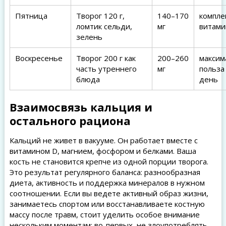
Пятница
Творог 120 г,
140–170
компле
ломтик сельди,
мг
витами
зелень
Воскресенье
Творог 200 г как
200–260
максим
часть утреннего
мг
польза
блюда
день
Взаимосвязь кальция и
остального рациона
Кальций не живет в вакууме. Он работает вместе с
витамином D, магнием, фосфором и белками. Ваша
кость не становится крепче из одной порции творога.
Это результат регулярного баланса: разнообразная
диета, активность и поддержка минералов в нужном
соотношении. Если вы ведете активный образ жизни,
занимаетесь спортом или восстанавливаете костную
массу после травм, стоит уделить особое внимание
нескольким моментам: во-первых, не злоупотреблять