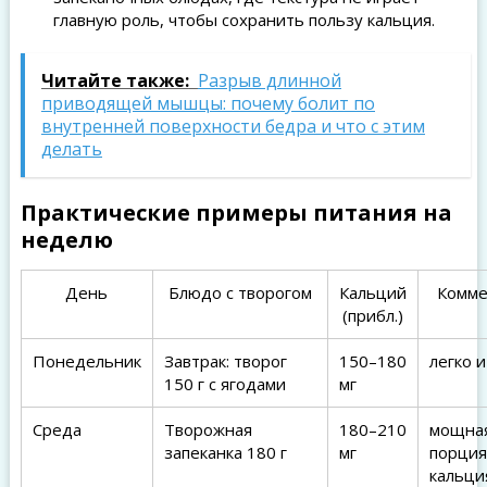
главную роль, чтобы сохранить пользу кальция.
Читайте также:
Разрыв длинной
приводящей мышцы: почему болит по
внутренней поверхности бедра и что с этим
делать
Практические примеры питания на
неделю
День
Блюдо с творогом
Кальций
Комме
(прибл.)
Понедельник
Завтрак: творог
150–180
легко 
150 г с ягодами
мг
Среда
Творожная
180–210
мощна
запеканка 180 г
мг
порция
кальци