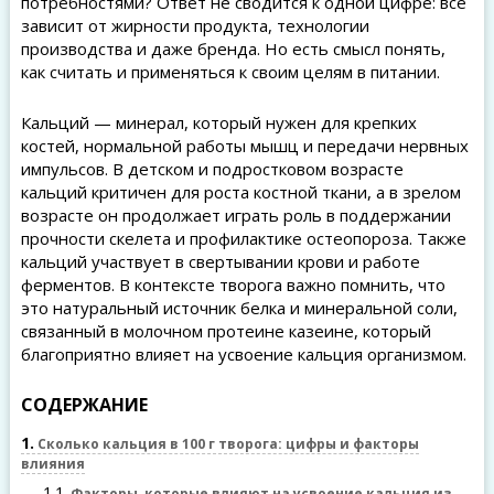
потребностями? Ответ не сводится к одной цифре: всё
зависит от жирности продукта, технологии
производства и даже бренда. Но есть смысл понять,
как считать и применяться к своим целям в питании.
Кальций — минерал, который нужен для крепких
костей, нормальной работы мышц и передачи нервных
импульсов. В детском и подростковом возрасте
кальций критичен для роста костной ткани, а в зрелом
возрасте он продолжает играть роль в поддержании
прочности скелета и профилактике остеопороза. Также
кальций участвует в свертывании крови и работе
ферментов. В контексте творога важно помнить, что
это натуральный источник белка и минеральной соли,
связанный в молочном протеине казеине, который
благоприятно влияет на усвоение кальция организмом.
СОДЕРЖАНИЕ
1
Сколько кальция в 100 г творога: цифры и факторы
влияния
1.1
Факторы, которые влияют на усвоение кальция из