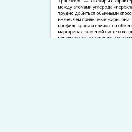
Трансжиры — это жиры с характер
между атомами углерода «перекл
трудно добиться обычными способ
иначе, чем привычные жиры: они
профиль крови и влияют на обме
маргаринах, жареной пище и конд
начали активно устранять из масс
действуют регуляции, ограничив
остатки всё ещё остаются в разны
Одна из важных вещей, которую с
здоровьем, — трансжиры не ана
кислотам, встречающимся в мясно
искусственные трансжиры чаще а
сосудов, обмена липидов и воспа
опорно‑двигательного аппарата эт
воспалительный статус организма,
костной ткани. Поскольку кости и
гормонами, питательными вещест
употребление трансжиров может 