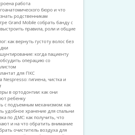
троена работа
гоанатомического бюро и что
 знать родственникам
игре Grand Mobile собрать банду с
 выстроить правила, роли и общие
ог: как вернуть густоту волос без
адки
шунтирование: когда пациенту
 обсудить операцию со
алистом
плантат для ПКС
а Nespresso: гигиена, чистка и
т
ры в ортодонтии: как они
ают ребенку
ь с подъемным механизмом: как
ть удобное хранение для спальни
ка по ДМС: как получить, что
ают и на что обратить внимание
брать очиститель воздуха для