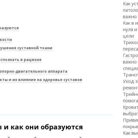
Как ус
патоло
важно
Как в 
бразуются
нуля и
цели
 кости
Трихол
ушения суставной ткани
перес
Гастро
аспознать в рационе
важно
специ
опорно‑двигательного аппарата
Транс
ты и их влияние на здоровье суставов
Уход з
ремон
Трейне
помог
Кроват
выбра
Привив
 и как они образуются
покрыв
Как вы