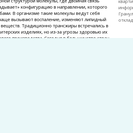
ной структурой молекулы, где двойная связь
кварти
адывает» конфигурацию в направлении, которого
инфор
ами. В организме такие молекулы ведут себя
Гранул
 чаще вызывают воспаление, изменяют липидный
откла
н веществ. Традиционно трансжиры встречались в
итерских изделиях, но из‑за угрозы здоровью их
ового производства. Сегодня в большинстве стран
ающие долю трансжиров в продуктах, однако
Дании
х блюдах и напитках.
остеоп
важно
тоит знать любому, кто следит за своим
Дании
логичны молочным или натуральным жирным
остеоп
й и молочной продукции. Натива в том, что
важно
ссоциируются с негативными эффектами для
Серге
лительных процессов. В контексте
продук
а связь проявляется через влияние на
бакте
 на чувствительность к инсулину и на обмен
Елизав
 суставы зависят от баланса между регуляторными
Ретро
вами и воспалительным фоном, регулярное
это та
косвенно ухудшать их здоровье.
Иван 
артроз