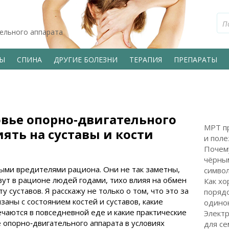
тельного аппарата
ВЫ
СПИНА
ДРУГИЕ БОЛЕЗНИ
ТЕРАПИЯ
ПРЕПАРАТЫ
вье опорно‑двигательного
МРТ пр
иять на суставы и кости
и поле
Почем
чёрным
ыми вредителями рациона. Они не так заметны,
символ
вут в рационе людей годами, тихо влияя на обмен
Как хо
у суставов. Я расскажу не только о том, что это за
поряд
заны с состоянием костей и суставов, какие
одинок
чаются в повседневной еде и какие практические
Электр
 опорно‑двигательного аппарата в условиях
для с