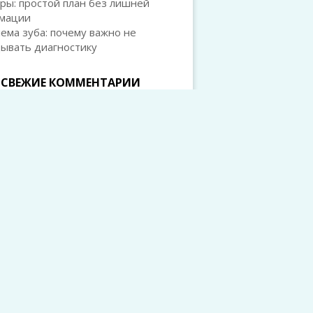
ры: простой план без лишней
мации
ема зуба: почему важно не
дывать диагностику
СВЕЖИЕ КОММЕНТАРИИ
л Горшков
к записи
Остеопения и
ороз: в чём разница и зачем это
 знать каждому
л Горшков
к записи
Остеопения и
ороз: в чём разница и зачем это
 знать каждому
й
к записи
Ферментированные
ты и усвоение витамина K: как
рии помогают нам быть здоровее
ета Тарасова
к записи
цервикальный эндометриоз: что
кое и как с ним жить
Беляев
к записи
Наколенники при
е коленного сустава