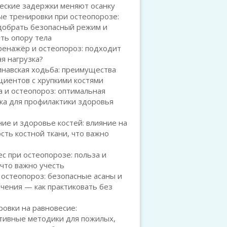
еские задержки меняют осанку
е тренировки при остеопорозе:
добрать безопасный режим и
ть опору тела
ренажёр и остеопороз: подходит
ая нагрузка?
инавская ходьба: преимущества
циентов с хрупкими костями
 и остеопороз: оптимальная
ка для профилактики здоровья
ие и здоровье костей: влияние на
сть костной ткани, что важно
с при остеопорозе: польза и
 что важно учесть
 остеопороз: безопасные асаны и
чения — как практиковать без
овки на равновесие:
тивные методики для пожилых,