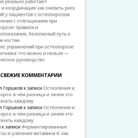
ые реально работают
 и координация: как снизить риск
й у пациентов с остеопорозом
нения с отягощением при
орозе: правила и
опоказания, безопасный путь к
м костям
екс упражнений при остеопорозе
очника: что можно и нельзя —
ческое руководство
СВЕЖИЕ КОММЕНТАРИИ
л Горшков
к записи
Остеопения и
ороз: в чём разница и зачем это
 знать каждому
л Горшков
к записи
Остеопения и
ороз: в чём разница и зачем это
 знать каждому
й
к записи
Ферментированные
ты и усвоение витамина K: как