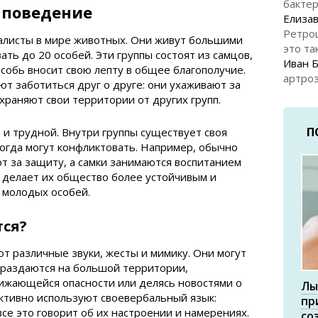
бакте
 поведение
Елизав
Ретро
листы в мире животных. Они живут большими
это та
ать до 20 особей. Эти группы состоят из самцов,
Иван 
особь вносит свою лепту в общее благополучие.
артроз
т заботиться друг о друге: они ухаживают за
храняют свои территории от других групп.
П
и трудной. Внутри группы существует своя
огда могут конфликтовать. Например, обычно
т за защиту, а самки занимаются воспитанием
а делает их общество более устойчивым и
 молодых особей.
ся?
 различные звуки, жесты и мимику. Они могут
 раздаются на большой территории,
ижающейся опасности или делясь новостями о
Лы
активно используют своевербальный язык:
пр
все это говорит об их настроении и намерениях.
со