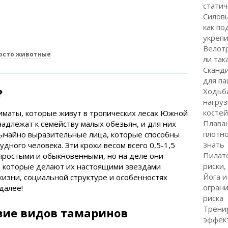
статич
Силовы
как по
укрепи
Велот
росто животные
ли так
Сканд
для па
?
Ходьба
нагруз
костей
иматы, которые живут в тропических лесах Южной
Плаван
адлежат к семейству малых обезьян, и для них
плотно
вычайно выразительные лица, которые способны
знать
удного человека. Эти крохи весом всего 0,5-1,5
Пилате
 простыми и обыкновенными, но на деле они
риски,
т, которые делают их настоящими звездами
Йога и
жизни, социальной структуре и особенностях
ограни
далее!
риска
Тренир
зие видов тамаринов
эффек