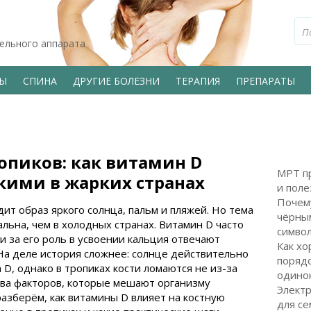
тельного аппарата
ВЫ
СПИНА
ДРУГИЕ БОЛЕЗНИ
ТЕРАПИЯ
ПРЕПАРАТЫ
пиков: как витамин D
МРТ пр
кими в жарких странах
и поле
Почем
ит образ яркого солнца, пальм и пляжей. Но тема
чёрным
льна, чем в холодных странах. Витамин D часто
символ
 за его роль в усвоении кальция отвечают
Как хо
 На деле история сложнее: солнце действительно
поряд
D, однако в тропиках кости ломаются не из-за
одинок
ства факторов, которые мешают организму
Электр
 разберём, как витамины D влияет на костную
для с