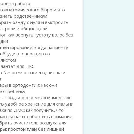
троена работа
гоанатомического бюро и что
 знать родственникам
брать банду с нуля и выстроить
а, роли и общие цели
ог: как вернуть густоту волос без
адки
шунтирование: когда пациенту
 обсудить операцию со
алистом
плантат для ПКС
а Nespresso: гигиена, чистка и
т
ры в ортодонтии: как они
ают ребенку
ь с подъемным механизмом: как
ть удобное хранение для спальни
ка по ДМС: как получить, что
ают и на что обратить внимание
брать очиститель воздуха для
ры: простой план без лишней