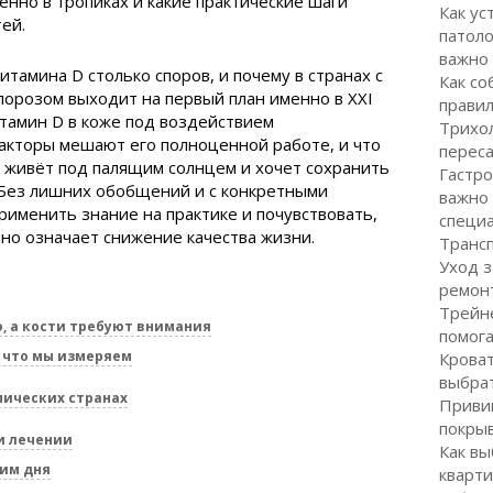
енно в тропиках и какие практические шаги
Как ус
ей.
патоло
важно
итамина D столько споров, и почему в странах с
Как со
порозом выходит на первый план именно в XXI
правил
итамин D в коже под воздействием
Трихол
акторы мешают его полноценной работе, и что
перес
 живёт под палящим солнцем и хочет сохранить
Гастро
 Без лишних обобщений и с конкретными
важно
рименить знание на практике и почувствовать,
специ
ьно означает снижение качества жизни.
Транс
Уход з
ремон
Трейне
, а кости требуют внимания
помог
 что мы измеряем
Кроват
выбра
пических странах
Привив
покрыв
и лечении
Как вы
им дня
кварти