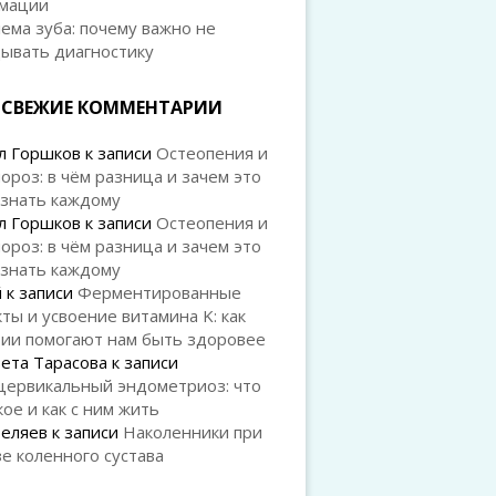
мации
ема зуба: почему важно не
дывать диагностику
СВЕЖИЕ КОММЕНТАРИИ
л Горшков
к записи
Остеопения и
ороз: в чём разница и зачем это
 знать каждому
л Горшков
к записи
Остеопения и
ороз: в чём разница и зачем это
 знать каждому
й
к записи
Ферментированные
ты и усвоение витамина K: как
рии помогают нам быть здоровее
ета Тарасова
к записи
цервикальный эндометриоз: что
кое и как с ним жить
Беляев
к записи
Наколенники при
е коленного сустава