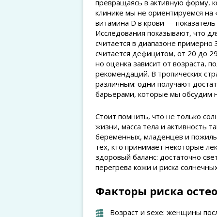
превращаясь в активную форму, к
клинике мы не ориентируемся на «
витамина D в крови — показатель
Исследования показывают, что д
считается в диапазоне примерно 3
считается дефицитом, от 20 до 2
но оценка зависит от возраста, п
рекомендаций. В тропических ст
различным: одни получают достат
барьерами, которые мы обсудим 
Стоит помнить, что не только сол
жизни, масса тела и активность 
беременных, младенцев и пожилых
тех, кто принимает некоторые ле
здоровый баланс: достаточно свет
перегрева кожи и риска солнечных
Факторы риска остео
Возраст и sexe: женщины пос