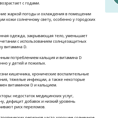
возрастает с годами.
ание жаркой погоды и охлаждения в помещении
ии кожи солнечному свету, особенно у городских
онная одежда, закрывающая тело, уменьшает
сочетании с использованием солнцезащитных
ку витамина D.
нным потреблением кальция и витамина D
енно у детей и пожилых.
лезни кишечника, хронические воспалительные
ния, тяжелые инфекции, а также некоторые
бмен витамином D и кальцием.
торы: недостаток медицинских услуг,
ну, дефицит добавок и низкий уровень
чивают риск переломов.
 тропических регионов часто хорошее солнечное