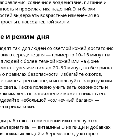
направления: солнечное воздействие, питание и
вность и профилактика падений. Эти блоки
костей выдержать возрастные изменения во
устроены в повседневной жизни.
е и режим дня
дят так: для людей со светлой кожей достаточно
твия в середине дня — примерно 10–15 минут на
ля людей с более темной кожей или на фоне
может увеличиться до 20–30 минут, но без риска
 о правилах безопасности: избегайте ожогов,
не самое агрессивное, и используйте защиту кожи
о света. Также полезно учитывать сезонность и
 максимален, но загрязнение может снижать его
оздавайте небольшой «солнечный баланс» —
а и риска кожи.
люди работают в помещении или пользуются
альтернативы — витамины D из пищи и добавках.
ля пожилых людей и беременных, у которых