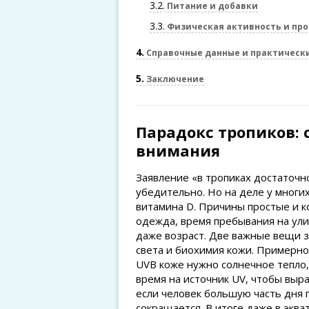
3.2
Питание и добавки
3.3
Физическая активность и пр
4
Справочные данные и практическ
5
Заключение
Парадокс тропиков: 
внимания
Заявление «в тропиках достаточн
убедительно. Но на деле у мног
витамина D. Причины простые и к
одежда, время пребывания на ули
даже возраст. Две важные вещи з
света и биохимия кожи. Примерно
UVB коже нужно солнечное тепло,
время на источник UV, чтобы выр
если человек большую часть дня 
сокращается. В итоге даже в экв