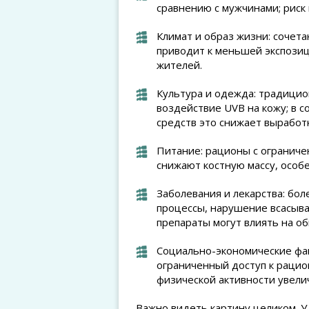
сравнению с мужчинами; риск 
Климат и образ жизни: сочет
приводит к меньшей экспозиц
жителей.
Культура и одежда: традици
воздействие UVB на кожу; в 
средств это снижает выработ
Питание: рационы с ограниче
снижают костную массу, особ
Заболевания и лекарства: бо
процессы, нарушение всасыва
препараты могут влиять на о
Социально-экономические фак
ограниченный доступ к рацио
физической активности увели
Важно видеть картину целиком. У