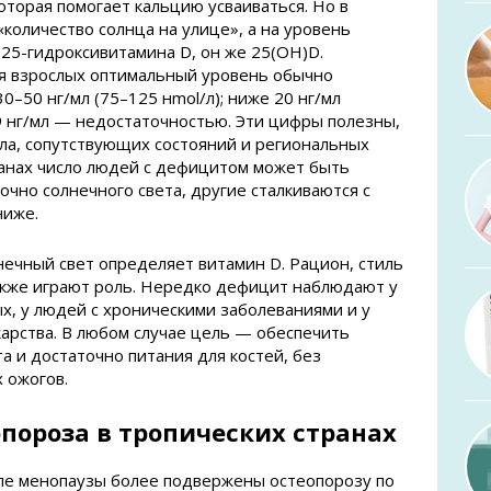
оторая помогает кальцию усваиваться. Но в
количество солнца на улице», а на уровень
 25-гидроксивитамина D, он же 25(OH)D.
ля взрослых оптимальный уровень обычно
0–50 нг/мл (75–125 нmol/л); ниже 20 нг/мл
9 нг/мл — недостаточностью. Эти цифры полезны,
ола, сопутствующих состояний и региональных
ранах число людей с дефицитом может быть
очно солнечного света, другие сталкиваются с
ниже.
нечный свет определяет витамин D. Рацион, стиль
также играют роль. Нередко дефицит наблюдают у
, у людей с хроническими заболеваниями и у
карства. В любом случае цель — обеспечить
а и достаточно питания для костей, без
 ожогов.
пороза в тропических странах
ле менопаузы более подвержены остеопорозу по