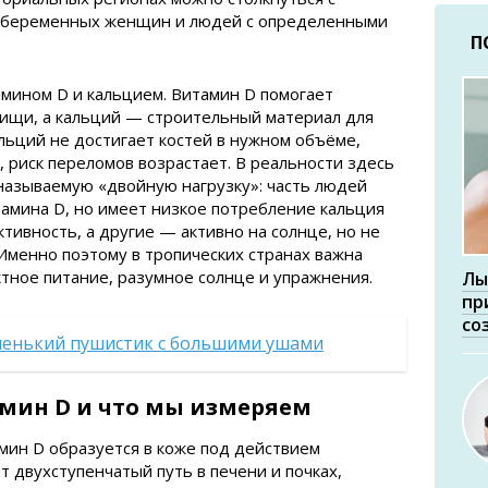
, беременных женщин и людей с определенными
П
мином D и кальцием. Витамин D помогает
пищи, а кальций — строительный материал для
альций не достигает костей в нужном объёме,
, риск переломов возрастает. В реальности здесь
называемую «двойную нагрузку»: часть людей
тамина D, но имеет низкое потребление кальция
тивность, а другие — активно на солнце, но не
Именно поэтому в тропических странах важна
ктное питание, разумное солнце и упражнения.
Лы
пр
со
ленький пушистик с большими ушами
мин D и что мы измеряем
мин D образуется в коже под действием
т двухступенчатый путь в печени и почках,