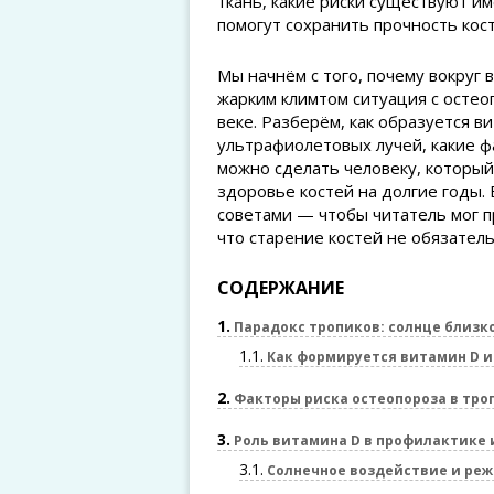
ткань, какие риски существуют им
помогут сохранить прочность кост
Мы начнём с того, почему вокруг в
жарким климтом ситуация с остео
веке. Разберём, как образуется в
ультрафиолетовых лучей, какие ф
можно сделать человеку, который
здоровье костей на долгие годы.
советами — чтобы читатель мог п
что старение костей не обязател
СОДЕРЖАНИЕ
1
Парадокс тропиков: солнце близко
1.1
Как формируется витамин D и
2
Факторы риска остеопороза в тро
3
Роль витамина D в профилактике 
3.1
Солнечное воздействие и реж