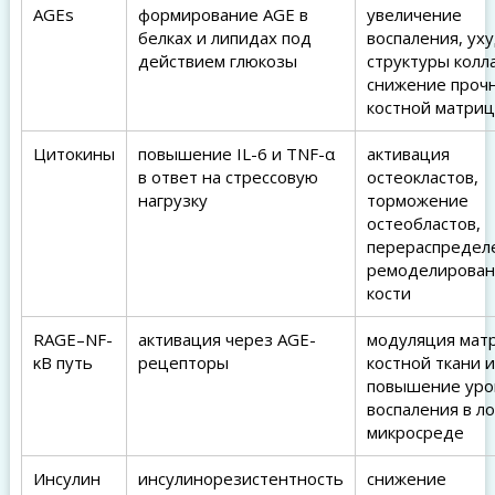
AGEs
формирование AGE в
увеличение
белках и липидах под
воспаления, ух
действием глюкозы
структуры колл
снижение проч
костной матри
Цитокины
повышение IL-6 и TNF-α
активация
в ответ на стрессовую
остеокластов,
нагрузку
торможение
остеобластов,
перераспредел
ремоделирован
кости
RAGE–NF-
активация через AGE-
модуляция мат
κB путь
рецепторы
костной ткани и
повышение уро
воспаления в л
микросреде
Инсулин
инсулинорезистентность
снижение