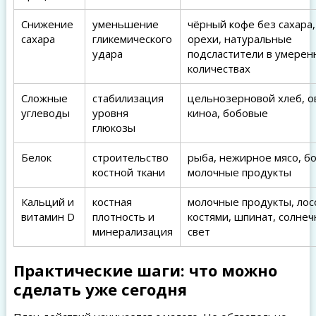
Снижение
уменьшение
чёрный кофе без сахара,
сахара
гликемического
орехи, натуральные
удара
подсластители в умерен
количествах
Сложные
стабилизация
цельнозерновой хлеб, о
углеводы
уровня
киноа, бобовые
глюкозы
Белок
строительство
рыба, нежирное мясо, б
костной ткани
молочные продукты
Кальций и
костная
молочные продукты, лос
витамин D
плотность и
костями, шпинат, солне
минерализация
свет
Практические шаги: что можно
сделать уже сегодня