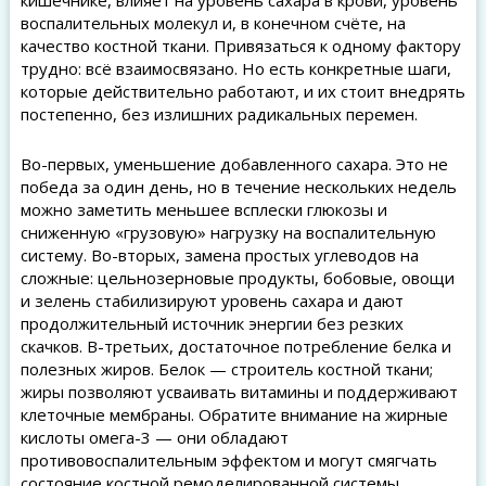
кишечнике, влияет на уровень сахара в крови, уровень
воспалительных молекул и, в конечном счёте, на
качество костной ткани. Привязаться к одному фактору
трудно: всё взаимосвязано. Но есть конкретные шаги,
которые действительно работают, и их стоит внедрять
постепенно, без излишних радикальных перемен.
Во-первых, уменьшение добавленного сахара. Это не
победа за один день, но в течение нескольких недель
можно заметить меньшее всплески глюкозы и
сниженную «грузовую» нагрузку на воспалительную
систему. Во-вторых, замена простых углеводов на
сложные: цельнозерновые продукты, бобовые, овощи
и зелень стабилизируют уровень сахара и дают
продолжительный источник энергии без резких
скачков. В-третьих, достаточное потребление белка и
полезных жиров. Белок — строитель костной ткани;
жиры позволяют усваивать витамины и поддерживают
клеточные мембраны. Обратите внимание на жирные
кислоты омега-3 — они обладают
противовоспалительным эффектом и могут смягчать
состояние костной ремоделированной системы.