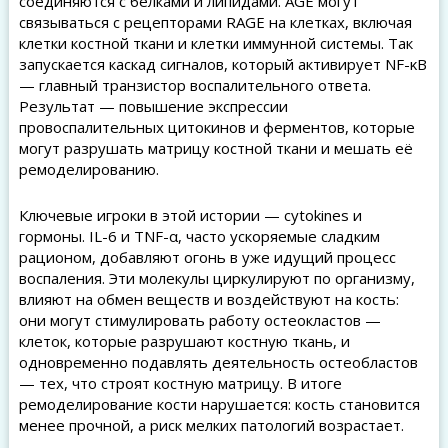
соединяются с белками и липидами. AGE могут
связываться с рецепторами RAGE на клетках, включая
клетки костной ткани и клетки иммунной системы. Так
запускается каскад сигналов, который активирует NF-κB
— главный транзистор воспалительного ответа.
Результат — повышение экспрессии
провоспалительных цитокинов и ферментов, которые
могут разрушать матрицу костной ткани и мешать её
ремоделированию.
Ключевые игроки в этой истории — cytokines и
гормоны. IL-6 и TNF-α, часто ускоряемые сладким
рационом, добавляют огонь в уже идущий процесс
воспаления. Эти молекулы циркулируют по организму,
влияют на обмен веществ и воздействуют на кость:
они могут стимулировать работу остеокластов —
клеток, которые разрушают костную ткань, и
одновременно подавлять деятельность остеобластов
— тех, что строят костную матрицу. В итоге
ремоделирование кости нарушается: кость становится
менее прочной, а риск мелких патологий возрастает.