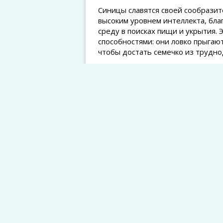
Синицы славятся своей сообрази
высоким уровнем интеллекта, бл
среду в поисках пищи и укрытия.
способностями: они ловко прыгаю
чтобы достать семечко из трудно
Читайте также:
Аменорея: 
симптомы
Синицы также известны своими з
до резких криков – каждая синиц
ей общаться с другими членами св
но и акустически захватывающими
услышать их пение, добавляющее
Питание синиц: что о
Синицы – всеядные птицы, и их 
семена, орехи, насекомых и даже