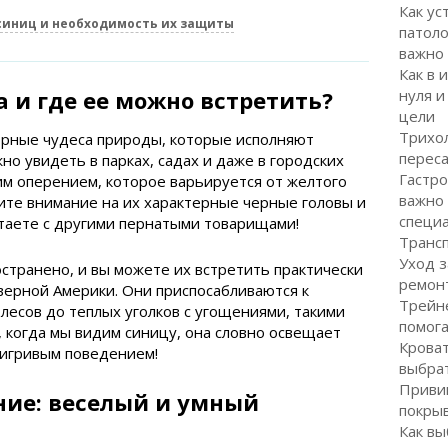
Как ус
синиц и необходимость их защиты
патоло
важно
Как в 
 и где ее можно встретить?
нуля и
цели
Трихол
рные чудеса природы, которые исполняют
перес
но увидеть в парках, садах и даже в городских
Гастро
ким оперением, которое варьируется от желтого
важно
тите внимание на их характерные черные головы и
специ
таете с другими пернатыми товарищами!
Транс
Уход з
транено, и вы можете их встретить практически
ремон
еверной Америки. Они приспосабливаются к
Трейне
лесов до теплых уголков с угощениями, такими
помог
, когда мы видим синицу, она словно освещает
Кроват
 игривым поведением!
выбра
Привив
ние: веселый и умный
покрыв
Как вы