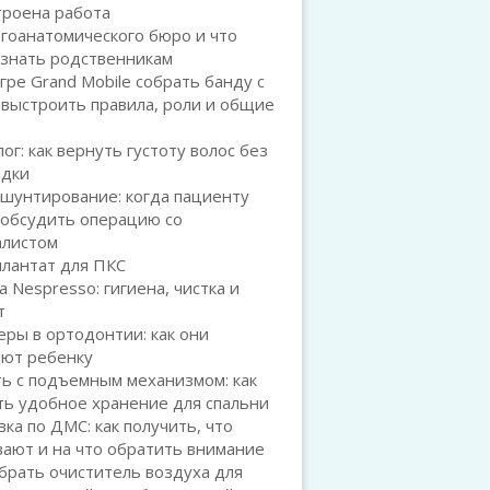
троена работа
гоанатомического бюро и что
 знать родственникам
игре Grand Mobile собрать банду с
 выстроить правила, роли и общие
ог: как вернуть густоту волос без
адки
шунтирование: когда пациенту
 обсудить операцию со
алистом
плантат для ПКС
а Nespresso: гигиена, чистка и
т
ры в ортодонтии: как они
ают ребенку
ь с подъемным механизмом: как
ть удобное хранение для спальни
ка по ДМС: как получить, что
ают и на что обратить внимание
брать очиститель воздуха для