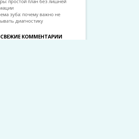
ры: простой план без лишней
мации
ема зуба: почему важно не
дывать диагностику
СВЕЖИЕ КОММЕНТАРИИ
л Горшков
к записи
Остеопения и
ороз: в чём разница и зачем это
 знать каждому
л Горшков
к записи
Остеопения и
ороз: в чём разница и зачем это
 знать каждому
й
к записи
Ферментированные
ты и усвоение витамина K: как
рии помогают нам быть здоровее
ета Тарасова
к записи
цервикальный эндометриоз: что
кое и как с ним жить
Беляев
к записи
Наколенники при
е коленного сустава