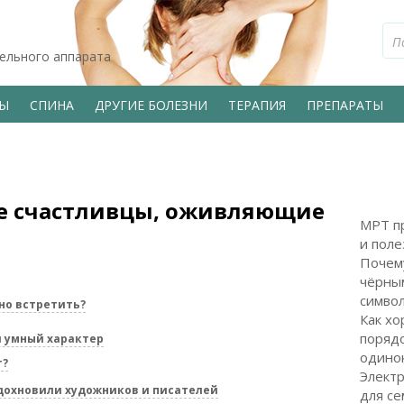
тельного аппарата
ВЫ
СПИНА
ДРУГИЕ БОЛЕЗНИ
ТЕРАПИЯ
ПРЕПАРАТЫ
е счастливцы, оживляющие
МРТ пр
и поле
Почем
чёрным
символ
но встретить?
Как хо
поряд
и умный характер
одинок
т?
Электр
вдохновили художников и писателей
для с