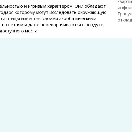
кварти
тельностью и игривым характером. Они обладают
инфор
агодаря которому могут исследовать окружающую
Гранул
 Эти птицы известны своими акробатическими
откла
т по ветвям и даже переворачиваются в воздухе,
доступного места.
Дании
что это такое у женщин и как распознать
остеоп
важно
Дании
вуковыми сигналами. От мелодичного щебетания
остеоп
а обладает особым набором звуков, позволяющим
важно
оей «семьи». Это делает их не только визуально,
Серге
 существами. Проходя мимо леса, можно часто
продук
 знакомую и радостную ноту в окружающий мир.
бакте
Елизав
ни любят?
Ретро
это та
меню довольно разнообразно. Они активно ищут
Иван 
 надуваются на ягоды. Их излюбленная еда
артроз