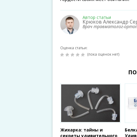
Автор статьи
Крюков Александр Се
Врач травматолог-орто
Оценка статьи:
(пока оценок нет)
ПО
Жихарка: тайны и
Белк
секреты удивительного
Удив