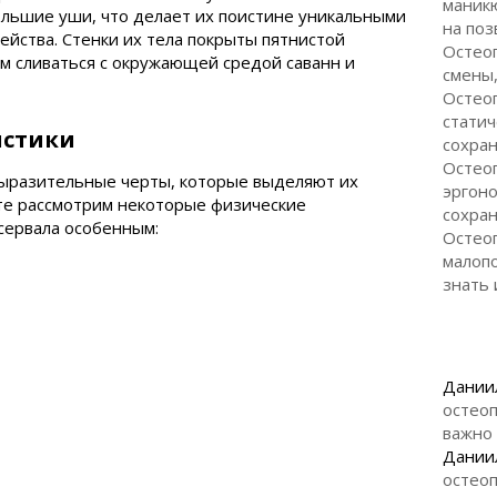
маникю
ольшие уши, что делает их поистине уникальными
на поз
ейства. Стенки их тела покрыты пятнистой
Остео
им сливаться с окружающей средой саванн и
смены,
Остеоп
статич
истики
сохран
Остеоп
ыразительные черты, которые выделяют их
эргоно
йте рассмотрим некоторые физические
сохран
сервала особенным:
Остеоп
малоп
знать 
Дании
остеоп
важно
Дании
остеоп