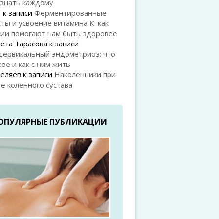
 знать каждому
й
к записи
Ферментированные
ты и усвоение витамина K: как
рии помогают нам быть здоровее
ета Тарасова
к записи
цервикальный эндометриоз: что
кое и как с ним жить
Беляев
к записи
Наколенники при
е коленного сустава
ОПУЛЯРНЫЕ ПУБЛИКАЦИИ