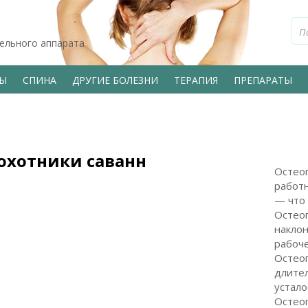
тельного аппарата
ВЫ
СПИНА
ДРУГИЕ БОЛЕЗНИ
ТЕРАПИЯ
ПРЕПАРАТЫ
охотники саванн
Остеоп
работн
— что 
Остео
наклон
рабоч
Остеоп
длите
устало
Остеоп