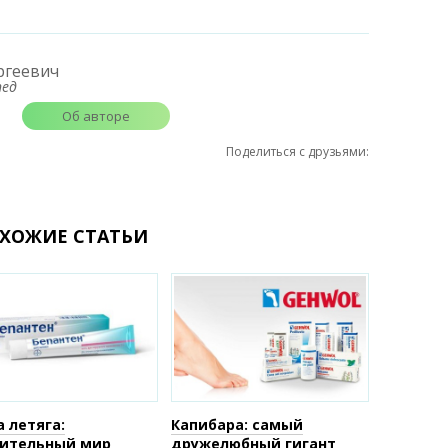
ргеевич
пед
Об авторе
Поделиться с друзьями:
ХОЖИЕ СТАТЬИ
а летяга:
Капибара: самый
ительный мир
дружелюбный гигант