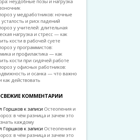
ра: неудобные позы и нагрузка
воночник
пороз у медработников: ночные
 усталость и риск падений
ороз у учителей: длительная
еская нагрузка и стресс — как
ить кости в рабочей суете
ороз у программистов:
мика и профилактика — как
ить кости при сидячей работе
ороз у офисных работников:
одвижность и осанка — что важно
и как действовать
СВЕЖИЕ КОММЕНТАРИИ
л Горшков
к записи
Остеопения и
ороз: в чём разница и зачем это
 знать каждому
л Горшков
к записи
Остеопения и
ороз: в чём разница и зачем это