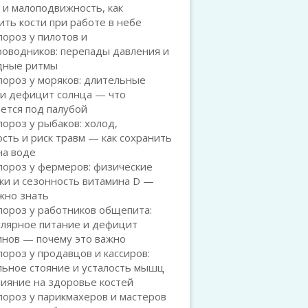
 и малоподвижность, как
ть кости при работе в небе
ороз у пилотов и
роводников: перепады давления и
дные ритмы
ороз у моряков: длительные
 и дефицит солнца — что
ется под палубой
ороз у рыбаков: холод,
сть и риск травм — как сохранить
на воде
пороз у фермеров: физические
ки и сезонность витамина D —
жно знать
пороз у работников общепита:
улярное питание и дефицит
инов — почему это важно
ороз у продавцов и кассиров:
льное стояние и усталость мышц
лияние на здоровье костей
ороз у парикмахеров и мастеров