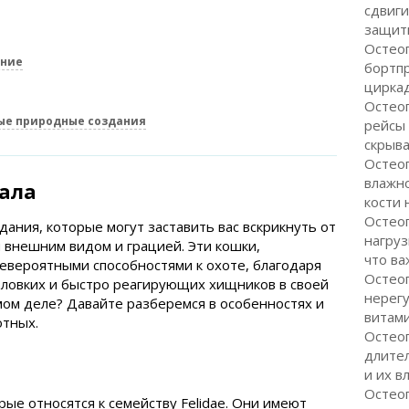
сдвиги
защити
Остеоп
ение
бортп
цирка
Остеоп
ые природные создания
рейсы
скрыва
Остеоп
влажно
вала
кости 
Остео
ания, которые могут заставить вас вскрикнуть от
нагруз
внешним видом и грацией. Эти кошки,
что ва
евероятными способностями к охоте, благодаря
Остео
 ловких и быстро реагирующих хищников в своей
нерег
амом деле? Давайте разберемся в особенностях и
витам
отных.
Остеоп
длите
и их в
Остеоп
ые относятся к семейству Felidae. Они имеют