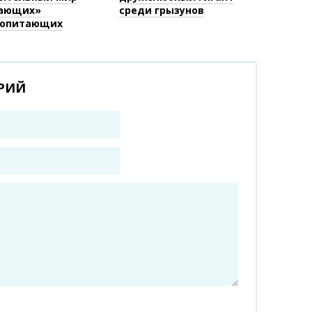
ающих»
среди грызунов
опитающих
РИЙ