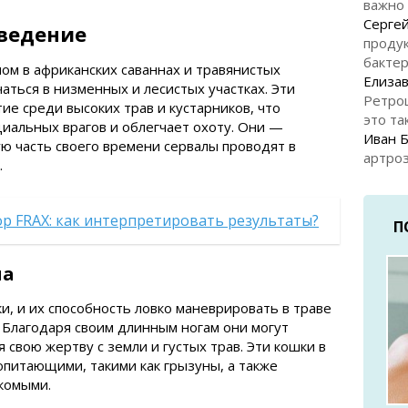
важно
Серге
оведение
продук
бакте
ом в африканских саваннах и травянистых
Елизав
чаться в низменных и лесистых участках. Эти
Ретро
ие среди высоких трав и кустарников, что
это та
циальных врагов и облегчает охоту. Они —
Иван 
ю часть своего времени сервалы проводят в
артроз
.
р FRAX: как интерпретировать результаты?
П
ла
, и их способность ловко маневрировать в траве
 Благодаря своим длинным ногам они могут
свою жертву с земли и густых трав. Эти кошки в
питающими, такими как грызуны, а также
комыми.