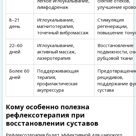
легкое иглоукалывание,
снятие отёков,
лимфодренаж
улучшение крово
8–21
Иглоукалывание,
Стимуляция
день
магнитотерапия,
регенерации,
точечный вибромассаж
повышение тону
22–60
Иглоукалывание,
Восстановление
дней
активный массаж,
подвижности, сн
лазеротерапия
рубцовой ткани
Более 60
Поддерживающая
Предотвращени
дней
терапия,
рецидивов,
профилактическая
поддержание фу
акупрессура
сустава
Кому особенно полезна
рефлексотерапия при
восстановлении суставов
Рефлексотерапия будет эффективной для широкого