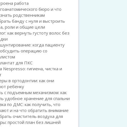
троена работа
гоанатомического бюро и что
 знать родственникам
брать банду с нуля и выстроить
а, роли и общие цели
ог: как вернуть густоту волос без
адки
шунтирование: когда пациенту
 обсудить операцию со
алистом
плантат для ПКС
а Nespresso: гигиена, чистка и
т
ры в ортодонтии: как они
ают ребенку
ь с подъемным механизмом: как
ть удобное хранение для спальни
ка по ДМС: как получить, что
ают и на что обратить внимание
брать очиститель воздуха для
ры: простой план без лишней