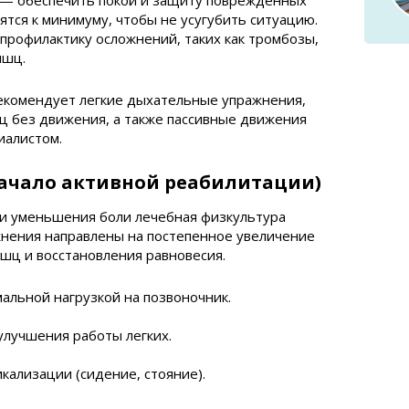
а — обеспечить покой и защиту поврежденных
ятся к минимуму, чтобы не усугубить ситуацию.
 профилактику осложнений, таких как тромбозы,
ышц.
екомендует легкие дыхательные упражнения,
 без движения, а также пассивные движения
иалистом.
(начало активной реабилитации)
 и уменьшения боли лечебная физкультура
жнения направлены на постепенное увеличение
шц и восстановления равновесия.
альной нагрузкой на позвоночник.
улучшения работы легких.
кализации (сидение, стояние).