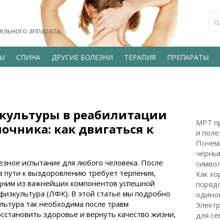
тельного аппарата
ВЫ
СПИНА
ДРУГИЕ БОЛЕЗНИ
ТЕРАПИЯ
ПРЕПАРАТЫ
зкультуры в реабилитации
МРТ пр
очника: как двигаться к
и поле
Почем
чёрным
езное испытание для любого человека. После
символ
а пути к выздоровлению требует терпения,
Как хо
Одним из важнейших компонентов успешной
поряд
физкультура (ЛФК). В этой статье мы подробно
одинок
льтура так необходима после травм
Электр
осстановить здоровье и вернуть качество жизни,
для с