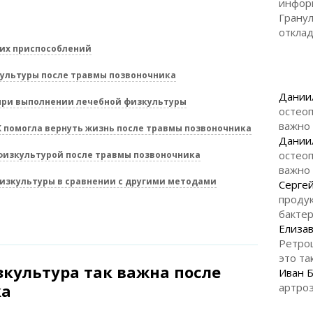
инфор
Гранул
откла
их приспособлений
ультуры после травмы позвоночника
Дании
при выполнении лечебной физкультуры
остеоп
важно
К помогла вернуть жизнь после травмы позвоночника
Дании
остеоп
физкультурой после травмы позвоночника
важно
изкультуры в сравнении с другими методами
Серге
продук
бакте
Елизав
Ретро
это та
культура так важна после
Иван 
ка
артроз