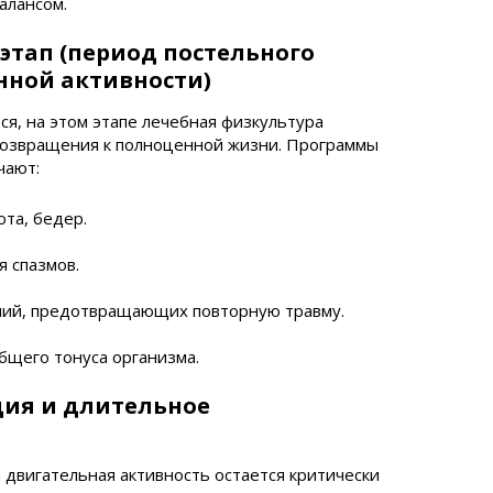
алансом.
этап (период постельного
нной активности)
ся, на этом этапе лечебная физкультура
возвращения к полноценной жизни. Программы
чают:
та, бедер.
 спазмов.
ий, предотвращающих повторную травму.
бщего тонуса организма.
ция и длительное
 двигательная активность остается критически