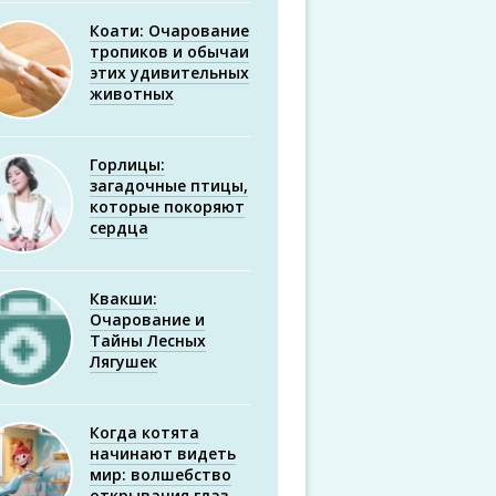
Коати: Очарование
тропиков и обычаи
этих удивительных
животных
Горлицы:
загадочные птицы,
которые покоряют
сердца
Квакши:
Очарование и
Тайны Лесных
Лягушек
Когда котята
начинают видеть
мир: волшебство
открывания глаз