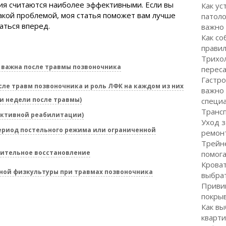
ия считаются наиболее эффективными. Если вы
Как ус
такой проблемой, моя статья поможет вам лучше
патоло
гаться вперед.
важно
Как со
правил
Трихол
 важна после травмы позвоночника
перес
Гастро
ле травм позвоночника и роль ЛФК на каждом из них
важно
 и недели после травмы)
специ
Транс
 активной реабилитации)
Уход з
период постельного режима или ограниченной
ремон
Трейне
лительное восстановление
помог
Кроват
ной физкультуры при травмах позвоночника
выбра
Привив
покрыв
Как вы
кварти