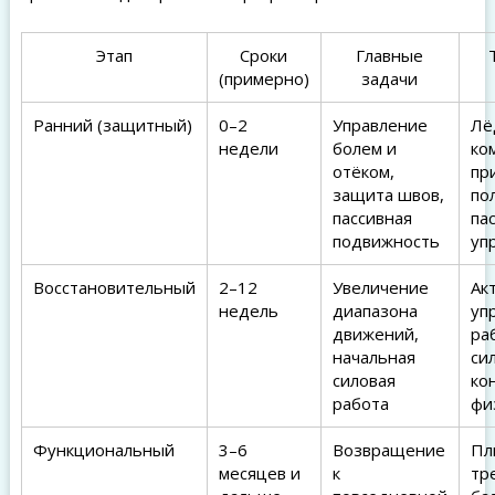
Этап
Сроки
Главные
(примерно)
задачи
Ранний (защитный)
0–2
Управление
Лё
недели
болем и
ко
отёком,
пр
защита швов,
по
пассивная
па
подвижность
уп
Восстановительный
2–12
Увеличение
Ак
недель
диапазона
уп
движений,
ра
начальная
си
силовая
ко
работа
фи
Функциональный
3–6
Возвращение
Пл
месяцев и
к
тр