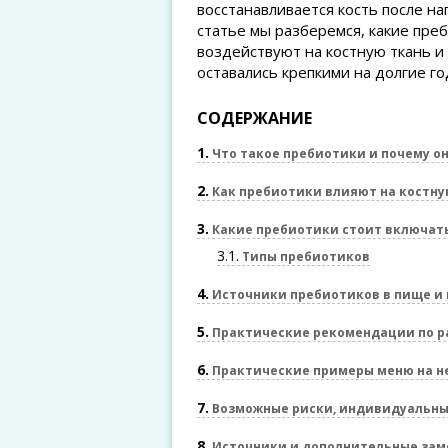
восстанавливается кость после на
статье мы разберемся, какие преб
воздействуют на костную ткань и 
оставались крепкими на долгие го
СОДЕРЖАНИЕ
1
Что такое пребиотики и почему о
2
Как пребиотики влияют на костну
3
Какие пребиотики стоит включать
3.1
Типы пребиотиков
4
Источники пребиотиков в пище и 
5
Практические рекомендации по ра
6
Практические примеры меню на 
7
Возможные риски, индивидуальные
8
Источники и дополнительные зам