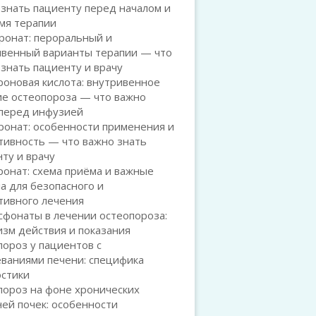
знать пациенту перед началом и
мя терапии
ронат: пероральный и
ивенный варианты терапии — что
знать пациенту и врачу
оновая кислота: внутривенное
ие остеопороза — что важно
 перед инфузией
ронат: особенности применения и
тивность — что важно знать
ту и врачу
онат: схема приёма и важные
а для безопасного и
тивного лечения
сфонаты в лечении остеопороза:
зм действия и показания
ороз у пациентов с
ваниями печени: специфика
остики
пороз на фоне хронических
ей почек: особенности