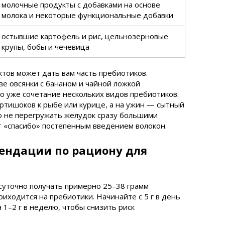
молочные продукты с добавками на основе
молока и некоторые функциональные добавки
остывшие картофель и рис, цельнозерновые
крупы, бобы и чечевица
ктов может дать вам часть пребиотиков.
ве овсянки с бананом и чайной ложкой
то уже сочетание нескольких видов пребиотиков.
ртишоков к рыбе или курице, а на ужин — сытный
но не перегружать желудок сразу большими
 «спасибо» постепенным введением волокон.
ендации по рациону для
суточно получать примерно 25–38 грамм
приходится на пребиотики. Начинайте с 5 г в день
 1–2 г в неделю, чтобы снизить риск