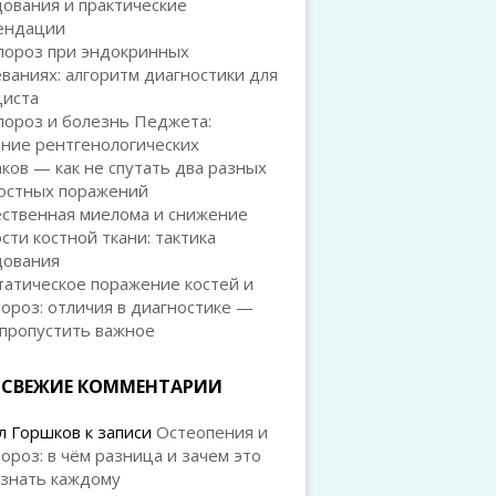
ования и практические
ендации
пороз при эндокринных
ваниях: алгоритм диагностики для
циста
пороз и болезнь Педжета:
ение рентгенологических
ков — как не спутать два разных
костных поражений
ственная миелома и снижение
сти костной ткани: тактика
дования
татическое поражение костей и
ороз: отличия в диагностике —
 пропустить важное
СВЕЖИЕ КОММЕНТАРИИ
л Горшков
к записи
Остеопения и
ороз: в чём разница и зачем это
 знать каждому