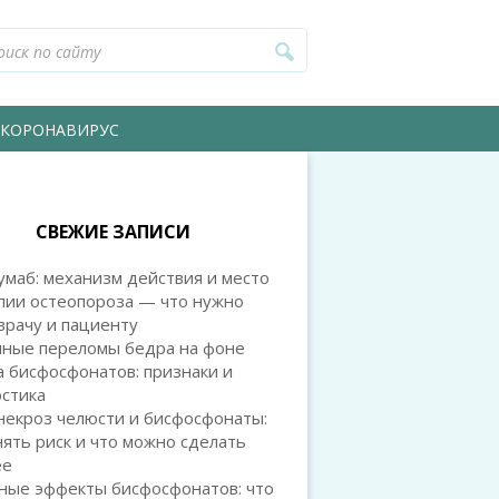
КОРОНАВИРУС
СВЕЖИЕ ЗАПИСИ
маб: механизм действия и место
пии остеопороза — что нужно
врачу и пациенту
чные переломы бедра на фоне
 бисфосфонатов: признаки и
остика
некроз челюсти и бисфосфонаты:
нять риск и что можно сделать
ее
ные эффекты бисфосфонатов: что