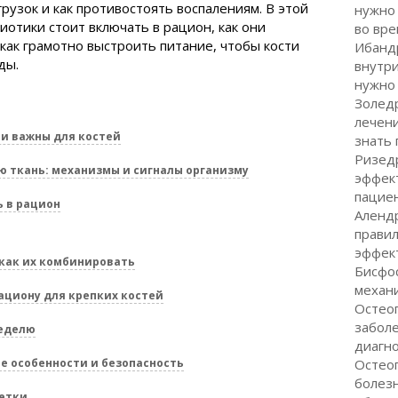
грузок и как противостоять воспалениям. В этой
нужно 
иотики стоит включать в рацион, как они
во вре
как грамотно выстроить питание, чтобы кости
Ибанд
ды.
внутр
нужно 
Золедр
лечен
ни важны для костей
знать
Ризед
ю ткань: механизмы и сигналы организму
эффек
пациен
 в рацион
Алендр
правил
эффек
как их комбинировать
Бисфо
механи
циону для крепких костей
Остеоп
заболе
неделю
диагн
 особенности и безопасность
Остео
болезн
етки