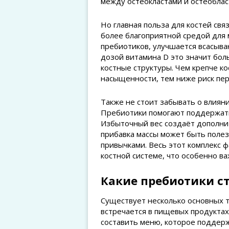
между остеокластами и остеоблас
Но главная польза для костей свя
более благоприятной средой для
пребиотиков, улучшается всасыван
дозой витамина D это значит бол
костные структуры. Чем крепче к
насыщенности, тем ниже риск пер
Также не стоит забывать о влиян
Пребиотики помогают поддержать 
Избыточный вес создаёт дополнит
прибавка массы может быть поле
привычками. Весь этот комплекс ф
костной системе, что особенно в
Какие пребиотики с
Существует несколько основных т
встречается в пищевых продуктах
составить меню, которое поддерж