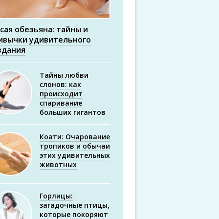
сая обезьяна: тайны и
ивычки удивительного
здания
Тайны любви
слонов: как
происходит
спаривание
больших гигантов
Коати: Очарование
тропиков и обычаи
этих удивительных
животных
Горлицы:
загадочные птицы,
которые покоряют