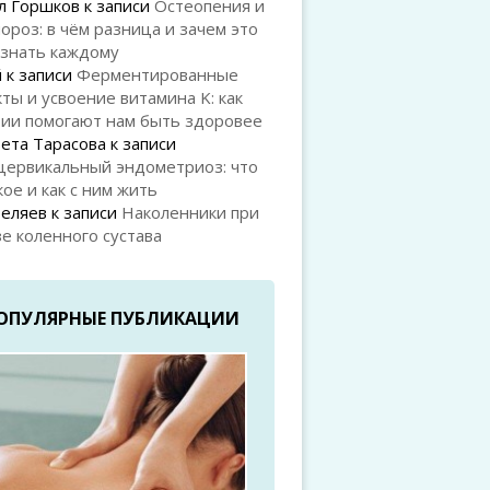
л Горшков
к записи
Остеопения и
ороз: в чём разница и зачем это
 знать каждому
й
к записи
Ферментированные
ты и усвоение витамина K: как
рии помогают нам быть здоровее
ета Тарасова
к записи
цервикальный эндометриоз: что
кое и как с ним жить
Беляев
к записи
Наколенники при
е коленного сустава
ОПУЛЯРНЫЕ ПУБЛИКАЦИИ