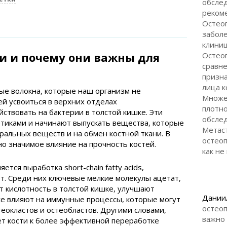
обслед
реком
Остео
заболе
клини
и и почему они важны для
Остео
сравн
призна
лица 
е волокна, которые наш организм не
Множе
ей усвоиться в верхних отделах
плотно
ствовать на бактерии в толстой кишке. Эти
обсле
тиками и начинают выпускать вещества, которые
Метас
ральных веществ и на обмен костной ткани. В
остеоп
но значимое влияние на прочность костей.
как не
тся выработка short-chain fatty acids,
т. Среди них ключевые мелкие молекулы ацетат,
т кислотность в толстой кишке, улучшают
Дании
кже влияют на иммунные процессы, которые могут
остеоп
еокластов и остеобластов. Другими словами,
важно
т кости к более эффективной переработке