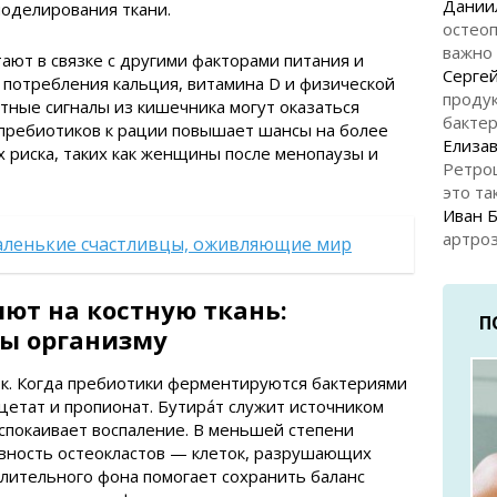
Дании
моделирования ткани.
остеоп
важно
ают в связке с другими факторами питания и
Серге
 потребления кальция, витамина D и физической
продук
тные сигналы из кишечника могут оказаться
бакте
пребиотиков к рации повышает шансы на более
Елизав
х риска, таких как женщины после менопаузы и
Ретро
это та
Иван 
артроз
аленькие счастливцы, оживляющие мир
ют на костную ткань:
П
ы организму
ок. Когда пребиотики ферментируются бактериями
ацетат и пропионат. Бутира́т служит источником
успокаивает воспаление. В меньшей степени
вность остеокластов — клеток, разрушающих
лительного фона помогает сохранить баланс