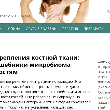
тельного аппарата
ВЫ
СПИНА
ДРУГИЕ БОЛЕЗНИ
ТЕРАПИЯ
ПРЕПАРАТЫ
репления костной ткани:
Деносу
лшебники микробиома
в тера
остям
знать 
Атипи
нализе рентгена или графики по кальцию. Это
приёма
ют питание, обмен веществ, гормоны и даже
диагн
едние годы стало понятно, что пребиотики играют
Остео
ности костей. Они работают не напрямую на
как по
ут миллиарды бактерий. И эти бактерии conversar с
заран
ы к тому, как мы усваиваем кальций, как
Побоч