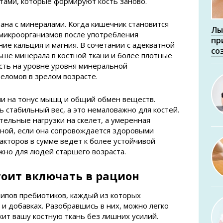
тами, которые формируют кость заново.
зана с минералами. Когда кишечник становится
Лы
 микроорганизмов после употребления
пр
ие кальция и магния. В сочетании с адекватной
со
ьше минерала в костной ткани и более плотные
ость на уровне уровня минеральной
еломов в зрелом возрасте.
ии на тонус мышц и общий обмен веществ.
стабильный вес, а это немаловажно для костей.
ельные нагрузки на скелет, а умеренная
зной, если она сопровождается здоровыми
акторов в сумме ведет к более устойчивой
ажно для людей старшего возраста.
тоит включать в рацион
ипов пребиотиков, каждый из которых
 и добавках. Разобравшись в них, можно легко
ит вашу костную ткань без лишних усилий.