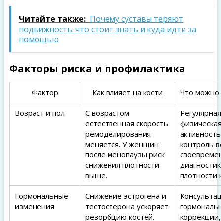
Читайте также:
Почему суставы теряют
подвижность: что стоит знать и куда идти за
помощью
Факторы риска и профилактика
Фактор
Как влияет на кости
Что можно
Возраст и пол
С возрастом
Регулярная
естественная скорость
физическа
ремоделирования
активность
меняется. У женщин
контроль в
после менопаузы риск
своевреме
снижения плотности
диагностик
выше.
плотности 
Гормональные
Снижение эстрогена и
Консультац
изменения
тестостерона ускоряет
гормональ
резорбцию костей.
коррекции,