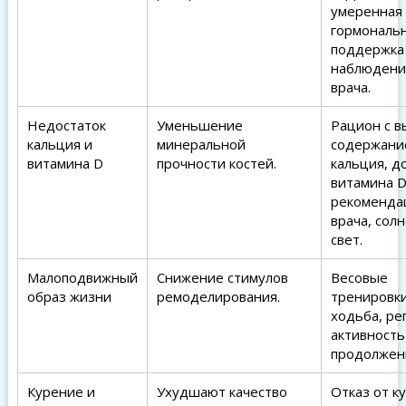
умеренная
гормональ
поддержка
наблюден
врача.
Недостаток
Уменьшение
Рацион с в
кальция и
минеральной
содержани
витамина D
прочности костей.
кальция, д
витамина D
рекоменда
врача, сол
свет.
Малоподвижный
Снижение стимулов
Весовые
образ жизни
ремоделирования.
тренировки
ходьба, ре
активность
продолжен
Курение и
Ухудшают качество
Отказ от к