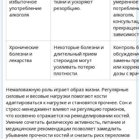
избыточное
ткани и ускоряют
умеренное
употребление
резорбцию.
потреблен
алкоголя
алкоголя,
консультац
прекраще
зависимост
Хронические
Некоторые болезни и
Контроль б
болезни и
длительный прием
обсуждени
лекарства
стероидов могут
замены пр
усиливать потерю
или корре
плотности.
дозы с вра
Немаловажную роль играет образ жизни. Регулярные
силовые и весовые нагрузки помогают кости
адаптироваться к нагрузке и становятся прочнее. Сон и
стресс-менеджмент влияют на регуляцию гормонов,
что косвенно отражается на ремоделировании костей.
Умение сочетать физическую активность, питание и
медицинские рекомендации позволяет замедлить
убывание прочности костей и снизить риск переломов