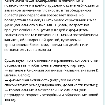
Какие зоны чаще подвержены изменениям? В
позвоночнике и в шейно-грудном отделе наблюдается
заметное изменение плотности, в тазобедренной
области риск переломов возрастает позже, но
последствия там могут быть более серьёзными из-за
функционального значения. В целом, возрастной
процесс особенно ощутим у людей с дефицитом
солнечного света и витамина D, низким потреблением
кальция, обезжиренной диетой, курением и
хроническими болезнями, такими как диабет или
воспалительные патологии.
Существуют три ключевых направления, которые стоит
отслеживать, чтобы понять реальную картину:
— питание и биохимия организма (кальций, витамин D,
магний, белок);
— физическая активность (нагрузки на кости
способствуют ремоделированию, делая кости крепче);
— гормональные и межклеточные сигналы (они
регулируют скорость резорбции и образование новой
ткани).